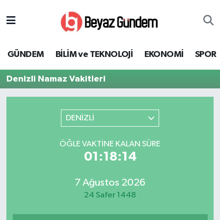
GÜNDEM
Hava Durumu
GÜNDEM
BİLİM ve TEKNOLOJİ
EKONOMİ
SPOR
BİLİM ve TEKNOLOJİ
Trafik Durumu
Denizli Namaz Vakitleri
EKONOMİ
Süper Lig Puan Durumu ve Fikstür
SPOR
Tüm Manşetler
DENİZLİ
SAĞLIK
Son Dakika Haberleri
ÖĞLE VAKTINE KALAN SÜRE
01:18:14
EĞİTİM
Haber Arşivi
7 Ağustos 2026
KÜLTÜR SANAT
24 Safer 1448
MAGAZİN