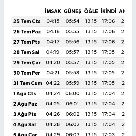
İMSAK
GÜNEŞ
ÖĞLE
İKINDI
AKŞA
25 Tem Cts
04:15
05:54
13:15
17:06
20:26
26 Tem Paz
04:16
05:55
13:15
17:06
20:26
27 Tem Pts
04:17
05:56
13:15
17:06
20:25
28 Tem Sal
04:19
05:57
13:15
17:05
20:24
29 Tem Çar
04:20
05:57
13:15
17:05
20:23
30 Tem Per
04:21
05:58
13:15
17:05
20:22
31 Tem Cum
04:22
05:59
13:15
17:05
20:21
1 Ağu Cts
04:24
06:00
13:15
17:04
20:20
2 Ağu Paz
04:25
06:01
13:15
17:04
20:19
3 Ağu Pts
04:26
06:02
13:15
17:04
20:18
4 Ağu Sal
04:28
06:02
13:15
17:04
20:17
5 Ağu Çar
04:29
06:03
13:15
17:03
20:16