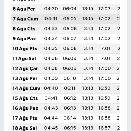
6 Ağu Per
04:30
06:04
13:15
17:03
20:15
7 Ağu Cum
04:31
06:05
13:15
17:02
20:14
8 Ağu Cts
04:33
06:06
13:14
17:02
20:13
9 Ağu Paz
04:34
06:07
13:14
17:02
20:12
10 Ağu Pts
04:35
06:08
13:14
17:01
20:11
11 Ağu Sal
04:36
06:09
13:14
17:01
20:10
12 Ağu Çar
04:38
06:09
13:14
17:00
20:08
13 Ağu Per
04:39
06:10
13:14
17:00
20:07
14 Ağu Cum
04:40
06:11
13:13
16:59
20:06
15 Ağu Cts
04:41
06:12
13:13
16:59
20:05
16 Ağu Paz
04:43
06:13
13:13
16:58
20:03
17 Ağu Pts
04:44
06:14
13:13
16:58
20:02
18 Ağu Sal
04:45
06:15
13:13
16:57
20:01