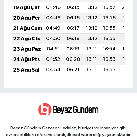
19 Ağu Çar
04:46
06:15
13:12
16:57
20:00
20 Ağu Per
04:48
06:16
13:12
16:56
19:58
21 Ağu Cum
04:49
06:17
13:12
16:55
19:57
22 Ağu Cts
04:50
06:18
13:12
16:55
19:56
23 Ağu Paz
04:51
06:19
13:11
16:54
19:54
24 Ağu Pts
04:52
06:20
13:11
16:53
19:53
25 Ağu Sal
04:54
06:21
13:11
16:53
19:51
Beyaz Gündem Gazetesi; adalet, hürriyet ve insaniyet gibi
evrensel ilkleri referans alarak, ilkesel haberciliği yaşatmaktadır.