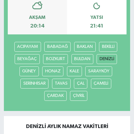
AKŞAM
YATSI
20:14
21:41
ACIPAYAM
BABADAĞ
BAKLAN
BEKİLLİ
BEYAĞAÇ
BOZKURT
BULDAN
DENİZLİ
GÜNEY
HONAZ
KALE
SARAYKÖY
SERİNHİSAR
TAVAS
ÇAL
ÇAMELİ
ÇARDAK
ÇİVRİL
DENİZLİ AYLIK NAMAZ VAKITLERI