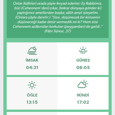
Onlar (kâfirler) orada şöyle feryad ederler: Ey Rabbimiz,
bizi (Cehennem'den) çıkar, (tekrar dünyaya gönder ki)
YEREL
yaptığımız amellerden başka; sâlih amel işleyelim.
(Onlara şöyle denilir:) "Size, düşünecek bir kimsenin
düşüneceği kadar ömür vermedik mi ki? Hem size
Cehennem azâbından korkutan (peygamber) de geldi."
(Fâtır Sûresi, 37)
İMSAK
GÜNEŞ
04:31
06:05
ÖĞLE
İKINDI
13:15
17:02