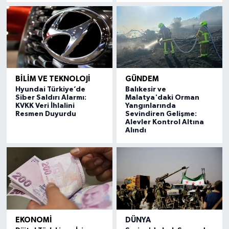
BİLİM VE TEKNOLOJİ
GÜNDEM
Hyundai Türkiye’de
Balıkesir ve
Siber Saldırı Alarmı:
Malatya'daki Orman
KVKK Veri İhlalini
Yangınlarında
Resmen Duyurdu
Sevindiren Gelişme:
Alevler Kontrol Altına
Alındı
EKONOMİ
DÜNYA