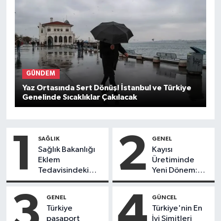
GÜNDEM
Yaz Ortasında Sert Dönüş! İstanbul ve Türkiye
Genelinde Sıcaklıklar Çakılacak
1
2
SAĞLIK
GENEL
Sağlık Bakanlığı
Kayısı
Eklem
Üretiminde
Tedavisindeki
Yeni Dönem:
Uygulamayı
Yerli Çekirdek
Değiştirdi:
Çıkarma
3
4
GENEL
GÜNCEL
Hastaya
Makinesi İş
Türkiye
Türkiye'nin En
Reçeteyle Ürün
Gücünü
pasaport
İyi Simitleri