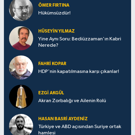
ÖMER FIRTINA
Hükümsüzdür!
HÜSEYIN YILMAZ
Yine Aynı Soru: Bediüzzaman'ın Kabri
Nerede?
FAHRI KOPAR
HDP'nin kapatılmasına karşı çıkanlar!
EZGI AKGÜL
Akran Zorbalığı ve Ailenin Rolü
HASAN BASRI AYDENIZ
Türkiye ve ABD açısından Suriye ortak
hamlesi