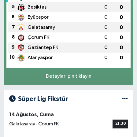
5
Beşiktaş
0
0
6
Eyüpspor
0
0
7
Galatasaray
0
0
8
Çorum FK
0
0
9
Gaziantep FK
0
0
10
Alanyaspor
0
0
Detaylar için tıklayın
Süper Lig Fikstür
14 Ağustos, Cuma
Galatasaray - Çorum FK
21:30