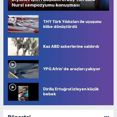
Nursi sempozyumu konuşması
THY Türk Yıldızları ile uçuşunu
klibe dönüştürdü
Kaz ABD askerlerine saldırdı
YPG Afrin'de araçları yakıyor
Diriliş Ertuğrul izleyen küçük
bebek