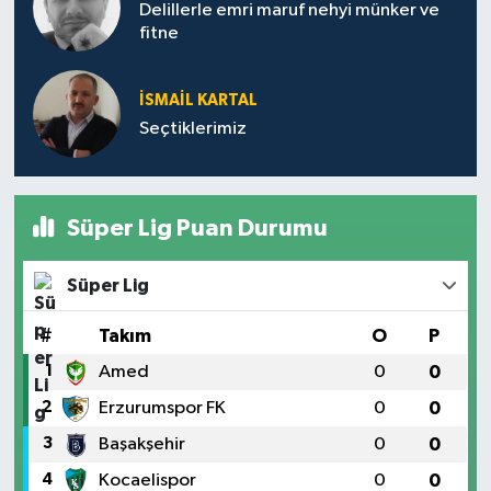
Delillerle emri maruf nehyi münker ve
fitne
İSMAIL KARTAL
Seçtiklerimiz
Süper Lig Puan Durumu
Süper Lig
#
Takım
O
P
1
Amed
0
0
2
Erzurumspor FK
0
0
3
Başakşehir
0
0
4
Kocaelispor
0
0