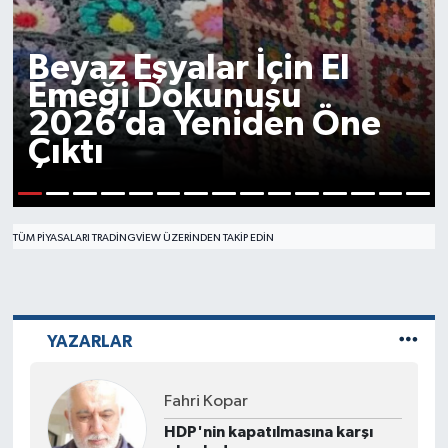
YEREL
Beyaz Eşyalar İçin El
Emeği Dokunuşu
2026’da Yeniden Öne
Çıktı
1
2
3
4
5
6
7
8
9
10
11
12
13
14
15
TÜM PIYASALARI TRADINGVIEW ÜZERINDEN TAKIP EDIN
YAZARLAR
Ezgi Akgül
Akran Zorbalığı ve Ailenin Rolü