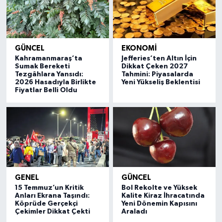
GÜNCEL
EKONOMİ
Kahramanmaraş’ta
Jefferies’ten Altın İçin
Sumak Bereketi
Dikkat Çeken 2027
Tezgâhlara Yansıdı:
Tahmini: Piyasalarda
2026 Hasadıyla Birlikte
Yeni Yükseliş Beklentisi
Fiyatlar Belli Oldu
GENEL
GÜNCEL
15 Temmuz’un Kritik
Bol Rekolte ve Yüksek
Anları Ekrana Taşındı:
Kalite Kiraz İhracatında
Köprüde Gerçekçi
Yeni Dönemin Kapısını
Çekimler Dikkat Çekti
Araladı