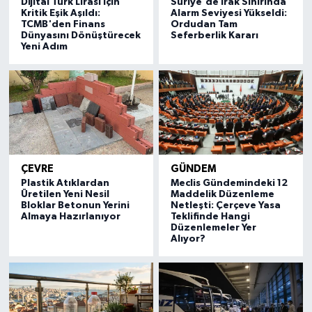
Dijital Türk Lirası İçin
Suriye'de Irak Sınırında
Kritik Eşik Aşıldı:
Alarm Seviyesi Yükseldi:
TCMB'den Finans
Ordudan Tam
Dünyasını Dönüştürecek
Seferberlik Kararı
Yeni Adım
ÇEVRE
GÜNDEM
Plastik Atıklardan
Meclis Gündemindeki 12
Üretilen Yeni Nesil
Maddelik Düzenleme
Bloklar Betonun Yerini
Netleşti: Çerçeve Yasa
Almaya Hazırlanıyor
Teklifinde Hangi
Düzenlemeler Yer
Alıyor?