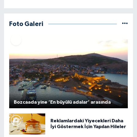
Foto Galeri
Bozcaada yine ‘En büyülü adalar’ arasında
Reklamlardaki Yiyecekleri Daha
İyi Göstermek İçin Yapılan Hileler