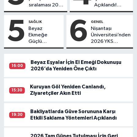
Aldırılması Yasak
Azaltacak
sıralaması 2026
Açıklandı!
verileri
Zirvenin Yeni
açıklandı
Sahibi Dikkat
5
6
SAĞLIK
GENEL
Çekti
Beyaz
Nişantaşı
Ekmeğe
Üniversitesi’nden
Güçlü
2026 YKS
Alternatif:
Adaylarına Çifte
Tam Tahıllı
Güvence: Sabit
Çavdar
Ücret ve
Beyaz Eşyalar İçin El Emeği Dokunuşu
16:00
Ekmeği
Kesintisiz Burs
2026’da Yeniden Öne Çıktı
Neden Daha
Çok Tercih
Ediliyor?
Kuruyan Göl Yeniden Canlandı,
15:30
Ziyaretçiler Akın Etti
Bakliyatlarda Güve Sorununa Karşı
19:30
Etkili Saklama Yöntemleri Açıklandı
2026 Tam Güneş Tutulması İçin Geri