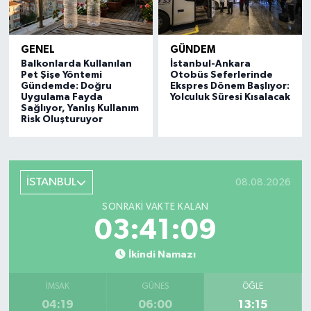
GENEL
GÜNDEM
Balkonlarda Kullanılan
İstanbul-Ankara
Pet Şişe Yöntemi
Otobüs Seferlerinde
Gündemde: Doğru
Ekspres Dönem Başlıyor:
Uygulama Fayda
Yolculuk Süresi Kısalacak
Sağlıyor, Yanlış Kullanım
Risk Oluşturuyor
İSTANBUL
08.08.2026
SONRAKI VAKTE KALAN
03:41:08
İkindi Namazı
İMSAK
GÜNEŞ
ÖĞLE
04:19
06:00
13:15