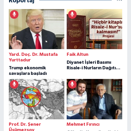
Röportaj
Yard. Doç. Dr. Mustafa
Faik Altun
Yurttadur
Diyanet İşleri Basımı
Trump ekonomik
Risale-i Nurların Dağıtımı
savaşlara başladı
Projesi
Prof. Dr. Şener
Mehmet Fırıncı
Üşümezsoy