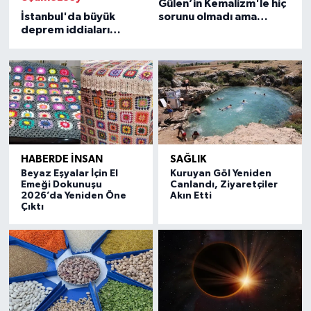
Gülen’in Kemalizm'le hiç
İstanbul'da büyük
sorunu olmadı ama
deprem iddiaları
Nurculuk da bu mümkün
gerçeği yansıtmıyor
değil!
HABERDE İNSAN
SAĞLIK
Beyaz Eşyalar İçin El
Kuruyan Göl Yeniden
Emeği Dokunuşu
Canlandı, Ziyaretçiler
2026’da Yeniden Öne
Akın Etti
Çıktı