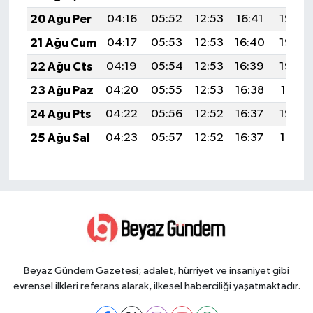
20 Ağu Per
04:16
05:52
12:53
16:41
19:45
21 Ağu Cum
04:17
05:53
12:53
16:40
19:44
22 Ağu Cts
04:19
05:54
12:53
16:39
19:42
23 Ağu Paz
04:20
05:55
12:53
16:38
19:41
24 Ağu Pts
04:22
05:56
12:52
16:37
19:39
25 Ağu Sal
04:23
05:57
12:52
16:37
19:38
Beyaz Gündem Gazetesi; adalet, hürriyet ve insaniyet gibi
evrensel ilkleri referans alarak, ilkesel haberciliği yaşatmaktadır.