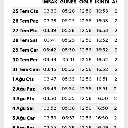
İMSAK
GÜNEŞ
ÖĞLE
İKINDI
AKŞA
25 Tem Cts
03:36
05:26
12:56
16:53
20:17
26 Tem Paz
03:38
05:27
12:56
16:53
20:16
27 Tem Pts
03:39
05:28
12:56
16:53
20:15
28 Tem Sal
03:41
05:29
12:56
16:52
20:14
29 Tem Çar
03:42
05:30
12:56
16:52
20:13
30 Tem Per
03:44
05:31
12:56
16:52
20:12
31 Tem Cum
03:45
05:32
12:56
16:52
20:11
1 Ağu Cts
03:47
05:33
12:56
16:51
20:10
2 Ağu Paz
03:49
05:34
12:56
16:51
20:09
3 Ağu Pts
03:50
05:35
12:56
16:50
20:08
4 Ağu Sal
03:52
05:36
12:56
16:50
20:07
5 Ağu Çar
03:53
05:37
12:56
16:50
20:05
6 Ağu Per
03:55
05:38
12:56
16:49
20:04