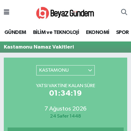
GÜNDEM
Hava Durumu
GÜNDEM
BİLİM ve TEKNOLOJİ
EKONOMİ
SPOR
BİLİM ve TEKNOLOJİ
Trafik Durumu
Kastamonu Namaz Vakitleri
EKONOMİ
Süper Lig Puan Durumu ve Fikstür
SPOR
Tüm Manşetler
KASTAMONU
SAĞLIK
Son Dakika Haberleri
YATSI VAKTINE KALAN SÜRE
01:34:19
EĞİTİM
Haber Arşivi
7 Ağustos 2026
KÜLTÜR SANAT
24 Safer 1448
MAGAZİN