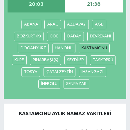
20:03
21:38
ABANA
ARAÇ
AZDAVAY
AĞLI
BOZKURT (K)
CİDE
DADAY
DEVREKANİ
DOĞANYURT
HANÖNÜ
KASTAMONU
KÜRE
PINARBAŞI (K)
SEYDİLER
TAŞKÖPRÜ
TOSYA
ÇATALZEYTİN
İHSANGAZİ
İNEBOLU
ŞENPAZAR
KASTAMONU AYLIK NAMAZ VAKITLERI