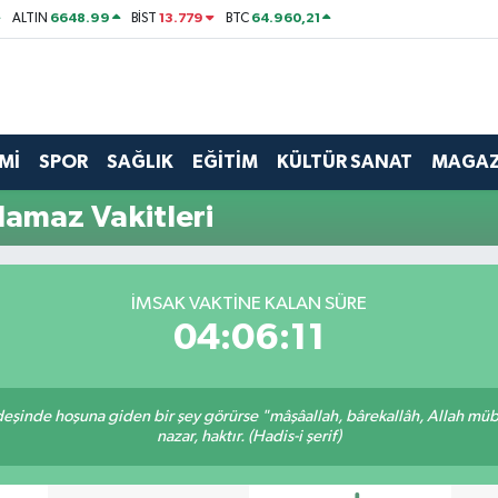
6648.99
13.779
64.960,21
ALTIN
BİST
BTC
Mİ
SPOR
SAĞLIK
EĞİTİM
KÜLTÜR SANAT
MAGAZ
amaz Vakitleri
İMSAK VAKTINE KALAN SÜRE
04:06:11
rdeşinde hoşuna giden bir şey görürse "mâşâallah, bârekallâh, Allah müb
nazar, haktır. (Hadis-i şerif)