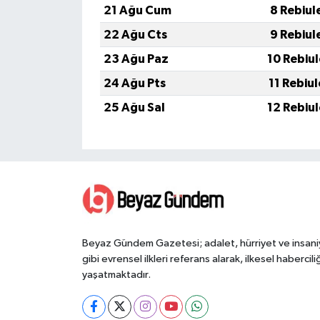
21 Ağu Cum
8 Rebiul
22 Ağu Cts
9 Rebiul
23 Ağu Paz
10 Rebiu
24 Ağu Pts
11 Rebiu
25 Ağu Sal
12 Rebiu
Beyaz Gündem Gazetesi; adalet, hürriyet ve insani
gibi evrensel ilkleri referans alarak, ilkesel haberciliğ
yaşatmaktadır.