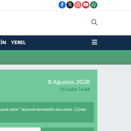
İN
YEREL
8 Ağustos 2026
25 Safer 1448
arek etsin" diyerek bereketle dua etsin. Çünkü