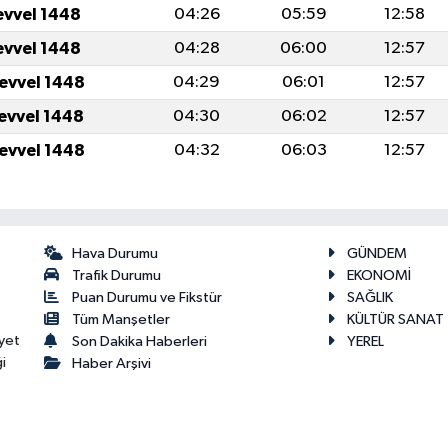
evvel 1448
04:26
05:59
12:58
evvel 1448
04:28
06:00
12:57
levvel 1448
04:29
06:01
12:57
levvel 1448
04:30
06:02
12:57
levvel 1448
04:32
06:03
12:57
Hava Durumu
GÜNDEM
Trafik Durumu
EKONOMİ
Puan Durumu ve Fikstür
SAĞLIK
Tüm Manşetler
KÜLTÜR SANAT
yet
Son Dakika Haberleri
YEREL
i
Haber Arşivi