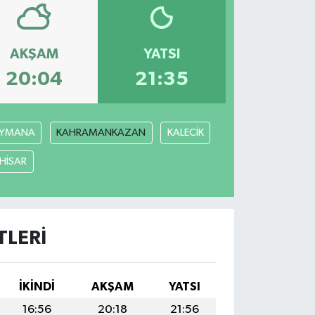
AKŞAM
YATSI
20:04
21:35
YMANA
KAHRAMANKAZAN
KALECİK
ÇHİSAR
LERI
İKINDI
AKŞAM
YATSI
16:56
20:18
21:56