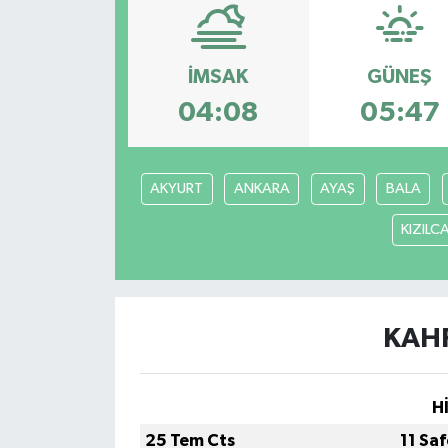
YEREL
İMSAK
GÜNEŞ
04:08
05:47
AKYURT
ANKARA
AYAŞ
BALA
KIZIL
KAH
H
25 Tem Cts
11 Sa