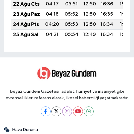
22 Ağu Cts
04:17
05:51
12:50
16:36
19:39
23 Ağu Paz
04:18
05:52
12:50
16:35
19:37
24 Ağu Pts
04:20
05:53
12:50
16:34
19:36
25 Ağu Sal
04:21
05:54
12:49
16:34
19:34
Beyaz Gündem Gazetesi; adalet, hürriyet ve insaniyet gibi
evrensel ilkleri referans alarak, ilkesel haberciliği yaşatmaktadır.
Hava Durumu