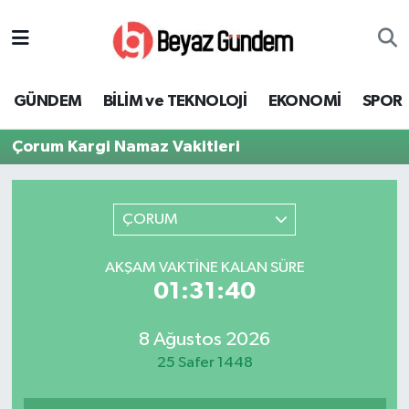
GÜNDEM
Hava Durumu
GÜNDEM
BİLİM ve TEKNOLOJİ
EKONOMİ
SPOR
BİLİM ve TEKNOLOJİ
Trafik Durumu
Çorum Kargi Namaz Vakitleri
EKONOMİ
Süper Lig Puan Durumu ve Fikstür
SPOR
Tüm Manşetler
ÇORUM
SAĞLIK
Son Dakika Haberleri
AKŞAM VAKTINE KALAN SÜRE
01:31:40
EĞİTİM
Haber Arşivi
8 Ağustos 2026
KÜLTÜR SANAT
25 Safer 1448
MAGAZİN