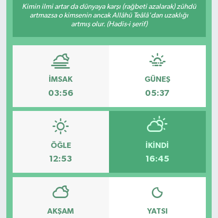
Kimin ilmi artar da dünyaya karşı (rağbeti azalarak) zühdü
artmazsa o kimsenin ancak Allâhü Teâlâ'dan uzaklığı
YEREL
artmış olur. (Hadis-i şerif)
İMSAK
GÜNEŞ
03:56
05:37
ÖĞLE
İKINDI
12:53
16:45
AKŞAM
YATSI