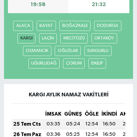
19:58
21:32
ALACA
BAYAT
BOĞAZKALE
DODURGA
KARGI
LAÇİN
MECİTÖZÜ
ORTAKÖY
OSMANCIK
OĞUZLAR
SUNGURLU
UĞURLUDAĞ
ÇORUM
İSKİLİP
KARGI AYLIK NAMAZ VAKITLERI
İMSAK
GÜNEŞ
ÖĞLE
İKINDI
AKŞA
25 Tem Cts
03:35
05:24
12:54
16:50
20:13
26 Tem Paz
03:36
05:25
12:54
16:50
20:13