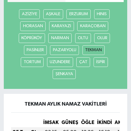
AZİZİYE
AŞKALE
ERZURUM
HINIS
HORASAN
KARAYAZI
KARAÇOBAN
KÖPRÜKÖY
NARMAN
OLTU
OLUR
PASİNLER
PAZARYOLU
TEKMAN
TORTUM
UZUNDERE
ÇAT
İSPİR
ŞENKAYA
TEKMAN AYLIK NAMAZ VAKITLERI
İMSAK
GÜNEŞ
ÖĞLE
İKINDI
AKŞA