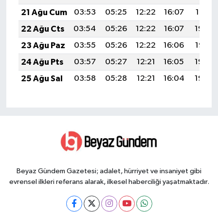
21 Ağu Cum
03:53
05:25
12:22
16:07
19:10
22 Ağu Cts
03:54
05:26
12:22
16:07
19:09
23 Ağu Paz
03:55
05:26
12:22
16:06
19:07
24 Ağu Pts
03:57
05:27
12:21
16:05
19:06
25 Ağu Sal
03:58
05:28
12:21
16:04
19:04
Beyaz Gündem Gazetesi; adalet, hürriyet ve insaniyet gibi
evrensel ilkleri referans alarak, ilkesel haberciliği yaşatmaktadır.