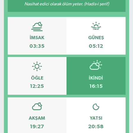
Nasihat edici olarak ölüm yeter. (Hadis-i şerif)
YEREL
İMSAK
GÜNEŞ
03:35
05:12
ÖĞLE
İKINDI
12:25
16:15
AKŞAM
YATSI
19:27
20:58