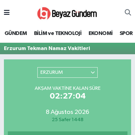
GÜNDEM
Hava Durumu
GÜNDEM
BİLİM ve TEKNOLOJİ
EKONOMİ
SPOR
BİLİM ve TEKNOLOJİ
Trafik Durumu
Erzurum Tekman Namaz Vakitleri
EKONOMİ
Süper Lig Puan Durumu ve Fikstür
SPOR
Tüm Manşetler
ERZURUM
SAĞLIK
Son Dakika Haberleri
AKŞAM VAKTINE KALAN SÜRE
02:27:04
EĞİTİM
Haber Arşivi
8 Ağustos 2026
KÜLTÜR SANAT
25 Safer 1448
MAGAZİN