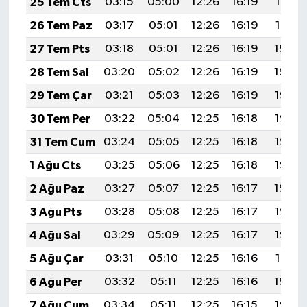
25 Tem Cts
03:15
05:00
12:26
16:19
19:41
26 Tem Paz
03:17
05:01
12:26
16:19
19:41
27 Tem Pts
03:18
05:01
12:26
16:19
19:40
28 Tem Sal
03:20
05:02
12:26
16:19
19:39
29 Tem Çar
03:21
05:03
12:26
16:19
19:38
30 Tem Per
03:22
05:04
12:25
16:18
19:37
31 Tem Cum
03:24
05:05
12:25
16:18
19:36
1 Ağu Cts
03:25
05:06
12:25
16:18
19:35
2 Ağu Paz
03:27
05:07
12:25
16:17
19:34
3 Ağu Pts
03:28
05:08
12:25
16:17
19:33
4 Ağu Sal
03:29
05:09
12:25
16:17
19:32
5 Ağu Çar
03:31
05:10
12:25
16:16
19:31
6 Ağu Per
03:32
05:11
12:25
16:16
19:29
7 Ağu Cum
03:34
05:11
12:25
16:15
19:28