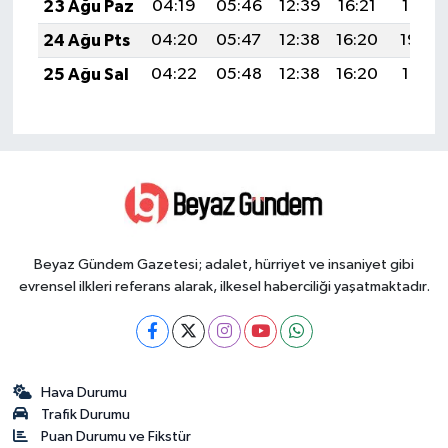
23 Ağu Paz
04:19
05:46
12:39
16:21
19:21
24 Ağu Pts
04:20
05:47
12:38
16:20
19:20
25 Ağu Sal
04:22
05:48
12:38
16:20
19:18
Beyaz Gündem Gazetesi; adalet, hürriyet ve insaniyet gibi
evrensel ilkleri referans alarak, ilkesel haberciliği yaşatmaktadır.
Hava Durumu
Trafik Durumu
Puan Durumu ve Fikstür