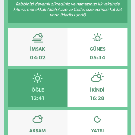
Rabbinizi devamlı zikrediniz ve namazınızı ilk vaktinde
kılınız, muhakkak Allah Azze ve Celle, size ecrinizi kat kat
YEREL
verir. (Hadis-i şerif)
İMSAK
GÜNEŞ
04:02
05:34
ÖĞLE
İKINDI
12:41
16:28
AKŞAM
YATSI