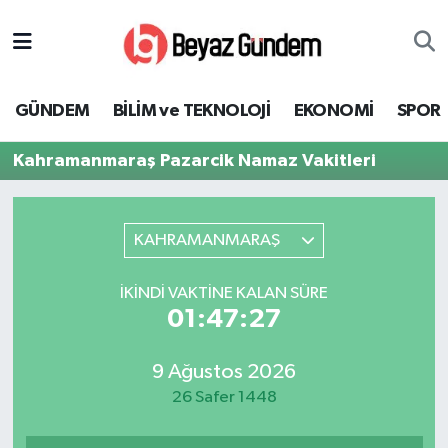
GÜNDEM
Hava Durumu
GÜNDEM
BİLİM ve TEKNOLOJİ
EKONOMİ
SPOR
BİLİM ve TEKNOLOJİ
Trafik Durumu
Kahramanmaraş Pazarcik Namaz Vakitleri
EKONOMİ
Süper Lig Puan Durumu ve Fikstür
SPOR
Tüm Manşetler
KAHRAMANMARAŞ
SAĞLIK
Son Dakika Haberleri
İKINDI VAKTINE KALAN SÜRE
01:47:27
EĞİTİM
Haber Arşivi
9 Ağustos 2026
KÜLTÜR SANAT
26 Safer 1448
MAGAZİN