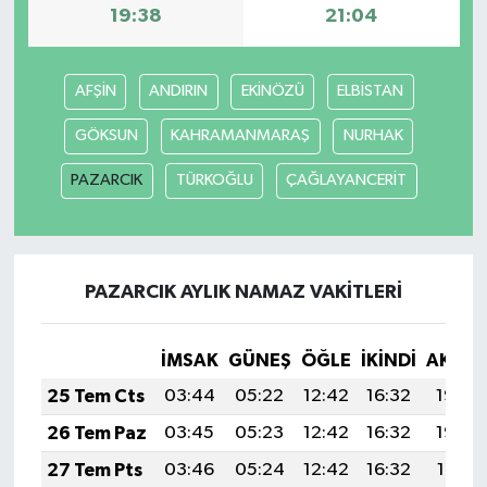
19:38
21:04
AFŞİN
ANDIRIN
EKİNÖZÜ
ELBİSTAN
GÖKSUN
KAHRAMANMARAŞ
NURHAK
PAZARCIK
TÜRKOĞLU
ÇAĞLAYANCERİT
PAZARCIK AYLIK NAMAZ VAKITLERI
İMSAK
GÜNEŞ
ÖĞLE
İKINDI
AKŞA
25 Tem Cts
03:44
05:22
12:42
16:32
19:53
26 Tem Paz
03:45
05:23
12:42
16:32
19:52
27 Tem Pts
03:46
05:24
12:42
16:32
19:51