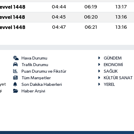
levvel 1448
04:44
06:19
13:17
levvel 1448
04:45
06:20
13:16
levvel 1448
04:47
06:21
13:16
Hava Durumu
GÜNDEM
Trafik Durumu
EKONOMİ
Puan Durumu ve Fikstür
SAĞLIK
Tüm Manşetler
KÜLTÜR SANAT
yet
Son Dakika Haberleri
YEREL
i
Haber Arşivi