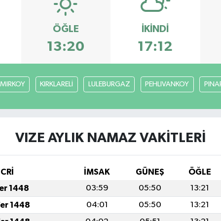
ÖĞLE
İKINDI
13:20
17:12
MIRKOY
KIRKLARELİ
LULEBURGAZ
PEHLIVANKOY
PINA
VIZE AYLIK NAMAZ VAKITLERI
İCRİ
İMSAK
GÜNEŞ
ÖĞLE
fer 1448
03:59
05:50
13:21
fer 1448
04:01
05:50
13:21