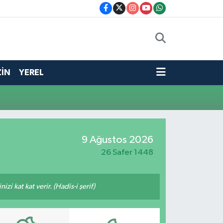
İN
YEREL
9 Ağustos 2026
26 Safer 1448
i kat kat verir. (Hadis-i şerif)