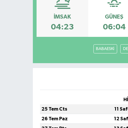
YEREL
İMSAK
GÜNEŞ
04:23
06:04
BABAESKİ
DE
H
25 Tem Cts
11 Sa
26 Tem Paz
12 Sa