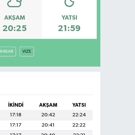
AKŞAM
YATSI
20:25
21:59
RHISAR
VIZE
İKINDI
AKŞAM
YATSI
17:18
20:42
22:24
17:17
20:41
22:22