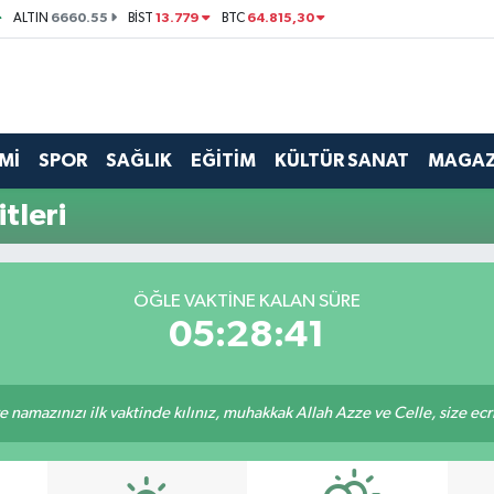
6660.55
13.779
64.815,30
ALTIN
BİST
BTC
Mİ
SPOR
SAĞLIK
EĞİTİM
KÜLTÜR SANAT
MAGAZ
tleri
ÖĞLE VAKTINE KALAN SÜRE
05:28:41
 namazınızı ilk vaktinde kılınız, muhakkak Allah Azze ve Celle, size ecriniz