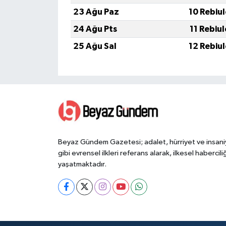
23 Ağu Paz
10 Rebiu
24 Ağu Pts
11 Rebiu
25 Ağu Sal
12 Rebiu
Beyaz Gündem Gazetesi; adalet, hürriyet ve insani
gibi evrensel ilkleri referans alarak, ilkesel haberciliğ
yaşatmaktadır.