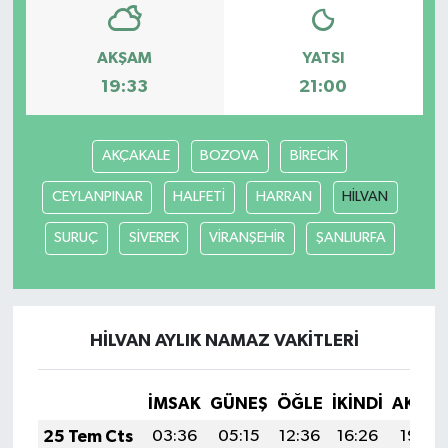
AKŞAM
YATSI
19:33
21:00
AKÇAKALE
BOZOVA
BİRECİK
CEYLANPINAR
HALFETİ
HARRAN
HİLVAN
SURUÇ
SİVEREK
VİRANŞEHİR
ŞANLIURFA
HİLVAN AYLIK NAMAZ VAKITLERI
İMSAK
GÜNEŞ
ÖĞLE
İKINDI
AKŞA
25 Tem Cts
03:36
05:15
12:36
16:26
19:46