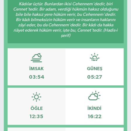
Kâdılar üçtür. Bunlardan ikisi Cehennem'dedir, biri
Cennet'tedir. Bir adam, verdiği hükmün haksız olduğunu
YEREL
bile bile haksız yere hüküm verir, bu Cehennem'dedir.
Bir kâdı bilmeksizin hüküm verir ve insanların haklarını
zâyi eder, bu da Cehennem'dedir. Bir kâdı da hakka
riâyet ederek hüküm verir, işte bu, Cennet'tedir. (Hadis-i
şerif)
İMSAK
GÜNEŞ
03:54
05:27
ÖĞLE
İKINDI
12:35
16:22