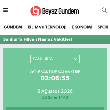
GÜNDEM
Hava Durumu
GÜNDEM
BİLİM ve TEKNOLOJİ
EKONOMİ
SPOR
BİLİM ve TEKNOLOJİ
Trafik Durumu
Şanliurfa Hilvan Namaz Vakitleri
EKONOMİ
Süper Lig Puan Durumu ve Fikstür
SPOR
Tüm Manşetler
ŞANLIURFA
SAĞLIK
Son Dakika Haberleri
ÖĞLE VAKTINE KALAN SÜRE
02:06:55
EĞİTİM
Haber Arşivi
8 Ağustos 2026
KÜLTÜR SANAT
25 Safer 1448
MAGAZİN