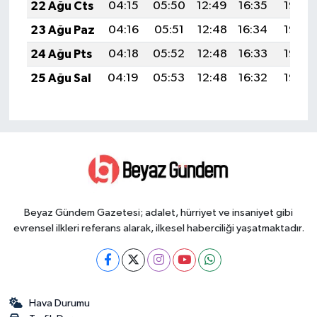
22 Ağu Cts
04:15
05:50
12:49
16:35
19:38
23 Ağu Paz
04:16
05:51
12:48
16:34
19:36
24 Ağu Pts
04:18
05:52
12:48
16:33
19:35
25 Ağu Sal
04:19
05:53
12:48
16:32
19:33
Beyaz Gündem Gazetesi; adalet, hürriyet ve insaniyet gibi
evrensel ilkleri referans alarak, ilkesel haberciliği yaşatmaktadır.
Hava Durumu