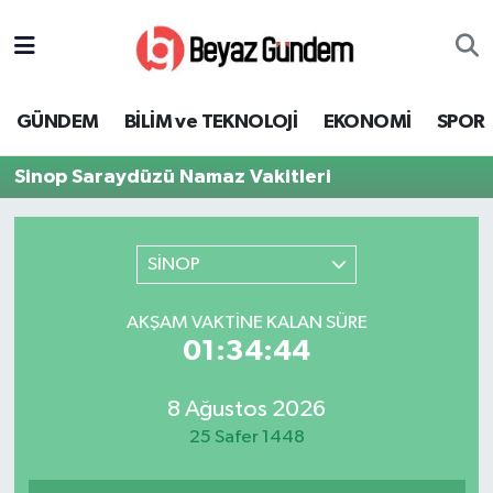
GÜNDEM
Hava Durumu
GÜNDEM
BİLİM ve TEKNOLOJİ
EKONOMİ
SPOR
BİLİM ve TEKNOLOJİ
Trafik Durumu
Sinop Saraydüzü Namaz Vakitleri
EKONOMİ
Süper Lig Puan Durumu ve Fikstür
SPOR
Tüm Manşetler
SİNOP
SAĞLIK
Son Dakika Haberleri
AKŞAM VAKTINE KALAN SÜRE
01:34:44
EĞİTİM
Haber Arşivi
8 Ağustos 2026
KÜLTÜR SANAT
25 Safer 1448
MAGAZİN