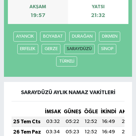
AKŞAM
YATSI
19:57
21:32
AYANCIK
BOYABAT
DURAĞAN
DİKMEN
ERFELEK
GERZE
SARAYDÜZÜ
SİNOP
TÜRKELİ
SARAYDÜZÜ AYLIK NAMAZ VAKITLERI
İMSAK
GÜNEŞ
ÖĞLE
İKINDI
AKŞA
25 Tem Cts
03:32
05:22
12:52
16:49
20:13
26 Tem Paz
03:34
05:23
12:52
16:49
20:12