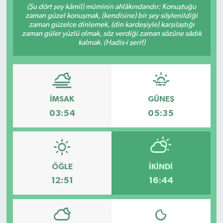
(Şu dört şey kâmil) müminin ahlâkındandır: Konuştuğu
zaman güzel konuşmak, (kendisine) bir şey söylenildiği
YEREL
zaman güzelce dinlemek, (din kardeşiyle) karşılaştığı
zaman güler yüzlü olmak, söz verdiği zaman sözüne sâdık
kalmak. (Hadis-i şerif)
İMSAK
GÜNEŞ
03:54
05:35
ÖĞLE
İKINDI
12:51
16:44