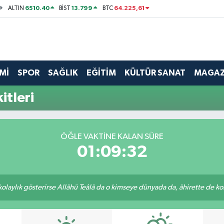
6510.40
13.799
64.225,61
ALTIN
BİST
BTC
Mİ
SPOR
SAĞLIK
EĞİTİM
KÜLTÜR SANAT
MAGAZ
itleri
ÖĞLE VAKTINE KALAN SÜRE
01:09:32
 kolaylık gösterirse Allâhü Teâlâ da o kimseye dünyada da, âhirette de kola