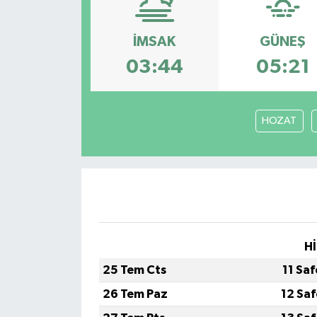
YEREL
İMSAK
GÜNEŞ
03:44
05:21
HOZAT
Hİ
25 Tem Cts
11 Sa
26 Tem Paz
12 Sa