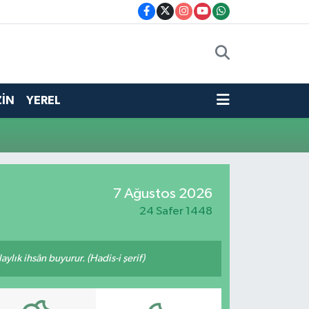
İN
YEREL
7 Ağustos 2026
24 Safer 1448
ylık ihsân buyurur. (Hadis-i şerif)