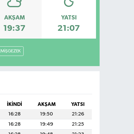
AKŞAM
YATSI
19:37
21:07
EMİŞGEZEK
İKINDI
AKŞAM
YATSI
16:28
19:50
21:26
16:28
19:49
21:25