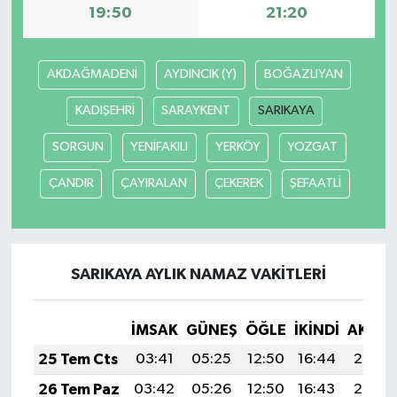
19:50
21:20
AKDAĞMADENİ
AYDINCIK (Y)
BOĞAZLIYAN
KADIŞEHRİ
SARAYKENT
SARIKAYA
SORGUN
YENİFAKILI
YERKÖY
YOZGAT
ÇANDIR
ÇAYIRALAN
ÇEKEREK
ŞEFAATLİ
SARIKAYA AYLIK NAMAZ VAKITLERI
İMSAK
GÜNEŞ
ÖĞLE
İKINDI
AKŞA
25 Tem Cts
03:41
05:25
12:50
16:44
20:06
26 Tem Paz
03:42
05:26
12:50
16:43
20:05