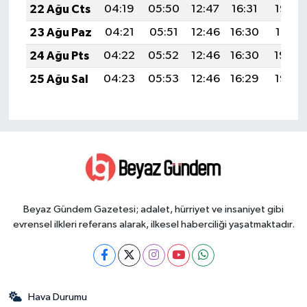
22 Ağu Cts
04:19
05:50
12:47
16:31
19:33
23 Ağu Paz
04:21
05:51
12:46
16:30
19:31
24 Ağu Pts
04:22
05:52
12:46
16:30
19:30
25 Ağu Sal
04:23
05:53
12:46
16:29
19:28
Beyaz Gündem Gazetesi; adalet, hürriyet ve insaniyet gibi
evrensel ilkleri referans alarak, ilkesel haberciliği yaşatmaktadır.
Hava Durumu