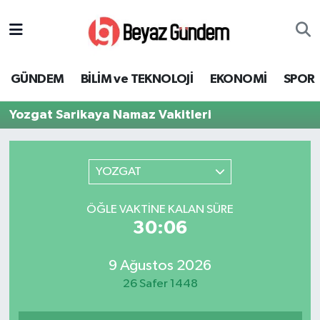
GÜNDEM
Hava Durumu
GÜNDEM
BİLİM ve TEKNOLOJİ
EKONOMİ
SPOR
BİLİM ve TEKNOLOJİ
Trafik Durumu
Yozgat Sarikaya Namaz Vakitleri
EKONOMİ
Süper Lig Puan Durumu ve Fikstür
SPOR
Tüm Manşetler
YOZGAT
SAĞLIK
Son Dakika Haberleri
ÖĞLE VAKTINE KALAN SÜRE
30:06
EĞİTİM
Haber Arşivi
9 Ağustos 2026
KÜLTÜR SANAT
26 Safer 1448
MAGAZİN