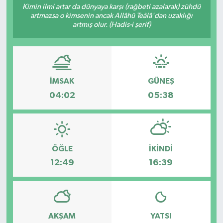
Kimin ilmi artar da dünyaya karşı (rağbeti azalarak) zühdü
artmazsa o kimsenin ancak Allâhü Teâlâ'dan uzaklığı
YEREL
artmış olur. (Hadis-i şerif)
İMSAK
GÜNEŞ
04:02
05:38
ÖĞLE
İKINDI
12:49
16:39
AKŞAM
YATSI