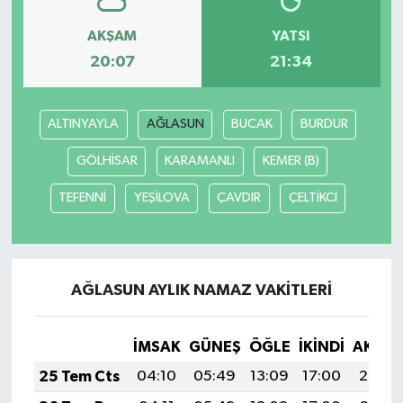
AKŞAM
YATSI
20:07
21:34
ALTINYAYLA
AĞLASUN
BUCAK
BURDUR
GÖLHİSAR
KARAMANLI
KEMER (B)
TEFENNİ
YEŞİLOVA
ÇAVDIR
ÇELTİKCİ
AĞLASUN AYLIK NAMAZ VAKITLERI
İMSAK
GÜNEŞ
ÖĞLE
İKINDI
AKŞA
25 Tem Cts
04:10
05:49
13:09
17:00
20:20