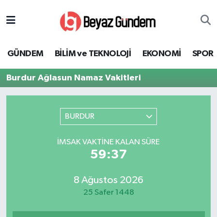
GÜNDEM
Hava Durumu
GÜNDEM
BİLİM ve TEKNOLOJİ
EKONOMİ
SPOR
BİLİM ve TEKNOLOJİ
Trafik Durumu
Burdur Ağlasun Namaz Vakitleri
EKONOMİ
Süper Lig Puan Durumu ve Fikstür
SPOR
Tüm Manşetler
BURDUR
SAĞLIK
Son Dakika Haberleri
İMSAK VAKTINE KALAN SÜRE
59:37
EĞİTİM
Haber Arşivi
8 Ağustos 2026
KÜLTÜR SANAT
25 Safer 1448
MAGAZİN