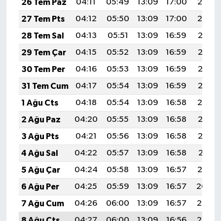
26 Tem Paz
04:11
05:49
13:09
17:00
20:19
27 Tem Pts
04:12
05:50
13:09
17:00
20:19
28 Tem Sal
04:13
05:51
13:09
16:59
20:18
29 Tem Çar
04:15
05:52
13:09
16:59
20:17
30 Tem Per
04:16
05:53
13:09
16:59
20:16
31 Tem Cum
04:17
05:54
13:09
16:59
20:15
1 Ağu Cts
04:18
05:54
13:09
16:58
20:14
2 Ağu Paz
04:20
05:55
13:09
16:58
20:13
3 Ağu Pts
04:21
05:56
13:09
16:58
20:12
4 Ağu Sal
04:22
05:57
13:09
16:58
20:11
5 Ağu Çar
04:24
05:58
13:09
16:57
20:10
6 Ağu Per
04:25
05:59
13:09
16:57
20:09
7 Ağu Cum
04:26
06:00
13:09
16:57
20:08
8 Ağu Cts
04:27
06:00
13:09
16:56
20:07