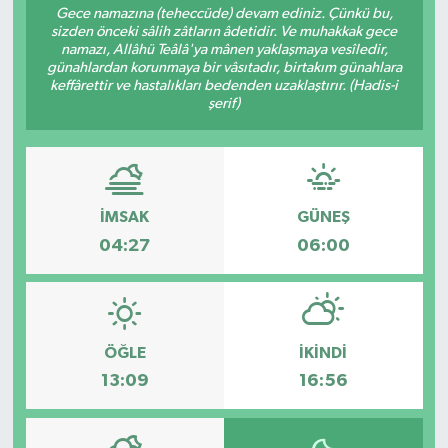
Gece namazına (teheccüde) devam ediniz. Çünkü bu,
sizden önceki sâlih zâtların âdetidir. Ve muhakkak gece
YEREL
namazı, Allâhü Teâlâ'ya mânen yaklaşmaya vesîledir,
günahlardan korunmaya bir vâsıtadır, birtakım günahlara
keffârettir ve hastalıkları bedenden uzaklaştırır. (Hadis-i
şerif)
İMSAK
GÜNEŞ
04:27
06:00
ÖĞLE
İKINDI
13:09
16:56