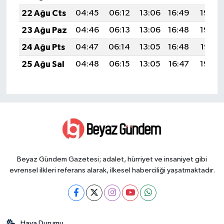
22 Ağu Cts
04:45
06:12
13:06
16:49
19:50
23 Ağu Paz
04:46
06:13
13:06
16:48
19:48
24 Ağu Pts
04:47
06:14
13:05
16:48
19:47
25 Ağu Sal
04:48
06:15
13:05
16:47
19:45
Beyaz Gündem Gazetesi; adalet, hürriyet ve insaniyet gibi
evrensel ilkleri referans alarak, ilkesel haberciliği yaşatmaktadır.
Hava Durumu