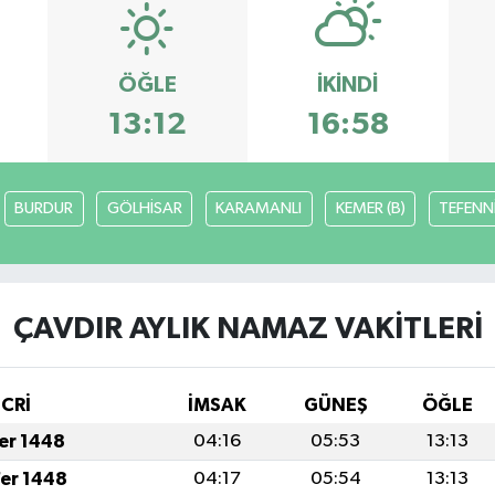
ÖĞLE
İKINDI
13:12
16:58
BURDUR
GÖLHİSAR
KARAMANLI
KEMER (B)
TEFENN
ÇAVDIR AYLIK NAMAZ VAKITLERI
İCRİ
İMSAK
GÜNEŞ
ÖĞLE
fer 1448
04:16
05:53
13:13
fer 1448
04:17
05:54
13:13