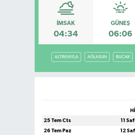
YEREL
İMSAK
GÜNEŞ
04:34
06:06
ALTINYAYLA
AĞLASUN
BUCAK
H
25 Tem Cts
11 Sa
26 Tem Paz
12 Sa