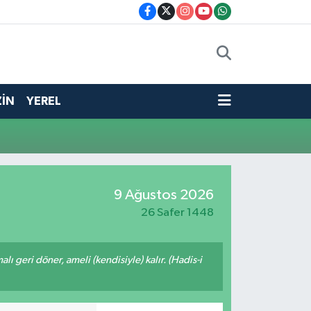
İN
YEREL
9 Ağustos 2026
26 Safer 1448
malı geri döner, ameli (kendisiyle) kalır. (Hadis-i