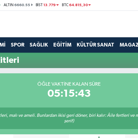
6660.55
13.779
64.815,30
ALTIN
BİST
BTC
Mİ
SPOR
SAĞLIK
EĞİTİM
KÜLTÜR SANAT
MAGAZ
tleri
ÖĞLE VAKTINE KALAN SÜRE
05:15:43
ri, malı ve ameli. Bunlardan ikisi geri döner, biri kalır: Âile fertleri ve 
şerif)