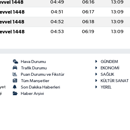
evvel 1448
04:49
06:16
13:09
levvel 1448
04:51
06:17
13:09
levvel 1448
04:52
06:18
13:09
levvel 1448
04:53
06:19
13:09
Hava Durumu
GÜNDEM
Trafik Durumu
EKONOMİ
Puan Durumu ve Fikstür
SAĞLIK
Tüm Manşetler
KÜLTÜR SANAT
yet
Son Dakika Haberleri
YEREL
i
Haber Arşivi