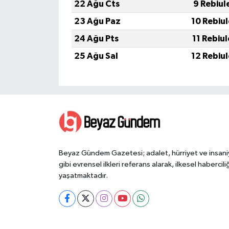
22 Ağu Cts
9 Rebiul
23 Ağu Paz
10 Rebiu
24 Ağu Pts
11 Rebiu
25 Ağu Sal
12 Rebiu
Beyaz Gündem Gazetesi; adalet, hürriyet ve insani
gibi evrensel ilkleri referans alarak, ilkesel haberciliğ
yaşatmaktadır.