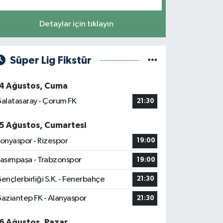
Detaylar için tıklayın
Süper Lig Fikstür
4 Ağustos, Cuma
alatasaray - Çorum FK
21:30
5 Ağustos, Cumartesi
onyaspor - Rizespor
19:00
asımpaşa - Trabzonspor
19:00
ençlerbirliği S.K. - Fenerbahçe
21:30
aziantep FK - Alanyaspor
21:30
6 Ağustos, Pazar