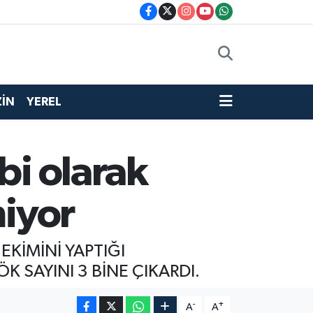
İN
YEREL
bi olarak
miyor
EKİMİNİ YAPTIĞI
 SAYINI 3 BİNE ÇIKARDI.
-
+
A
A