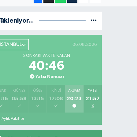
ükleniyor...
İSTANBUL
06.08.2026
SONRAKI VAKTE KALAN
40:45
Yatsı Namazı
SAK
GÜNEŞ
ÖĞLE
İKINDI
AKŞAM
YATSI
:16
05:58
13:15
17:08
20:23
21:57
Aylık Vakitler