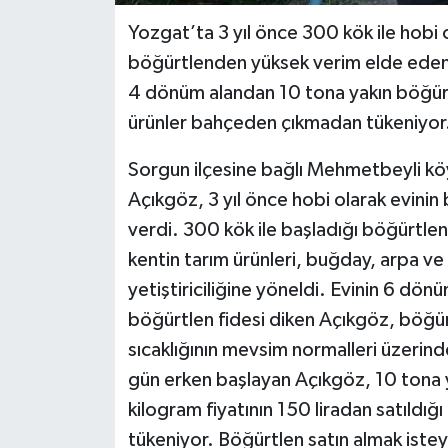
Yozgat’ta 3 yıl önce 300 kök ile hobi 
böğürtlenden yüksek verim elde eden At
4 dönüm alandan 10 tona yakın böğürt
ürünler bahçeden çıkmadan tükeniyor
Sorgun ilçesine bağlı Mehmetbeyli k
Açıkgöz, 3 yıl önce hobi olarak evini
verdi. 300 kök ile başladığı böğürtlen
kentin tarım ürünleri, buğday, arpa ve
yetiştiriciliğine yöneldi. Evinin 6 dö
böğürtlen fidesi diken Açıkgöz, böğür
sıcaklığının mevsim normalleri üzerin
gün erken başlayan Açıkgöz, 10 tona y
kilogram fiyatının 150 liradan satıldı
tükeniyor. Böğürtlen satın almak isteye