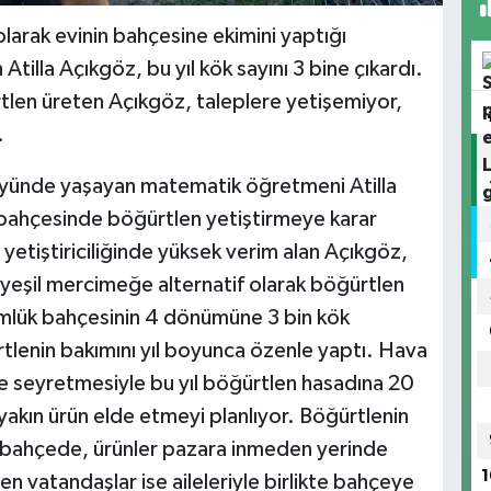
olarak evinin bahçesine ekimini yaptığı
illa Açıkgöz, bu yıl kök sayını 3 bine çıkardı.
len üreten Açıkgöz, taleplere yetişemiyor,
.
öyünde yaşayan matematik öğretmeni Atilla
n bahçesinde böğürtlen yetiştirmeye karar
 yetiştiriciliğinde yüksek verim alan Açıkgöz,
 yeşil mercimeğe alternatif olarak böğürtlen
nümlük bahçesinin 4 dönümüne 3 bin kök
tlenin bakımını yıl boyunca özenle yaptı. Hava
de seyretmesiyle bu yıl böğürtlen hasadına 20
akın ürün elde etmeyi planlıyor. Böğürtlenin
ğı bahçede, ürünler pazara inmeden yerinde
1
n vatandaşlar ise aileleriyle birlikte bahçeye