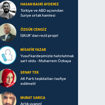
HASAN BASRI AYDENIZ
Türkiye ve ABD açısından
Suriye ortak hamlesi
ÖZGÜR CENGIZ
İŞKUR'dan rezil proje!
MISAFIR YAZAR
Yusuf kardeşimizle hatırlatmak
şart oldu - Muharrem Özkaya
ŞENAY TEK
AK Parti teşkilatları tasfiye
edilmeli!
MURAT SARICA
Artık uyanın!