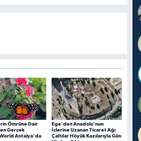
rin Ömrüne Dair
Ege'den Anadolu'nun
inen Gerçek
İçlerine Uzanan Ticaret Ağı
 World Antalya'da
Çaltılar Höyük Kazılarıyla Gün