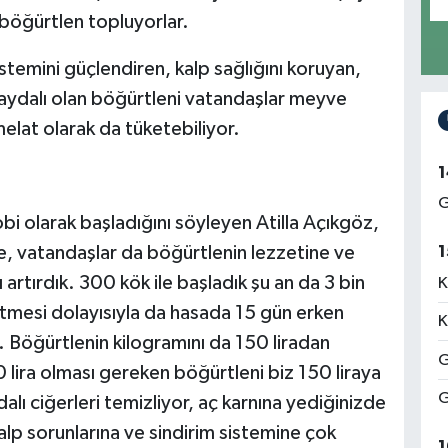
böğürtlen topluyorlar.
stemini güçlendiren, kalp sağlığını koruyan,
faydalı olan böğürtleni vatandaşlar meyve
melat olarak da tüketebiliyor.
1
G
hobi olarak başladığını söyleyen Atilla Açıkgöz,
e, vatandaşlar da böğürtlenin lezzetine ve
1
artırdık. 300 kök ile başladık şu an da 3 bin
K
itmesi dolayısıyla da hasada 15 gün erken
K
. Böğürtlenin kilogramını da 150 liradan
G
 lira olması gereken böğürtleni biz 150 liraya
G
alı ciğerleri temizliyor, aç karnına yediğinizde
lp sorunlarına ve sindirim sistemine çok
1