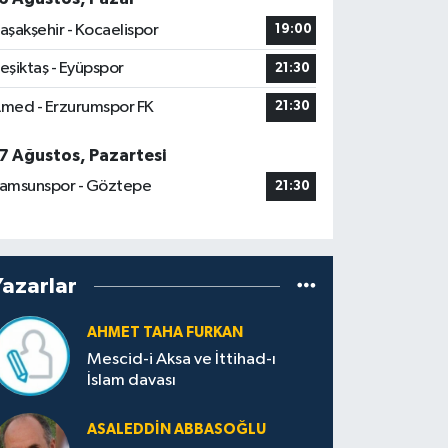
aşakşehir - Kocaelispor
19:00
eşiktaş - Eyüpspor
21:30
med - Erzurumspor FK
21:30
7 Ağustos, Pazartesi
amsunspor - Göztepe
21:30
Yazarlar
AHMET TAHA FURKAN
Mescid-i Aksa ve İttihad-ı
İslam davası
ASALEDDIN ABBASOĞLU