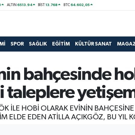
8
6513.94
13.768
64.602,05
ALTIN
BİST
BTC
Mİ
SPOR
SAĞLIK
EĞİTİM
KÜLTÜR SANAT
MAGAZ
inin bahçesinde ho
i taleplere yetişe
ÖK İLE HOBİ OLARAK EVİNİN BAHÇESİNE 
ELDE EDEN ATİLLA AÇIKGÖZ, BU YIL KÖK