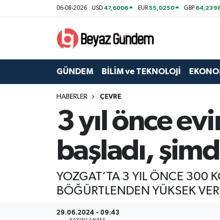
47,6006
55,0250
64,239
06-08-2026
USD
EUR
GBP
GÜNDEM
Hava Durumu
BİLİM ve TEKNOLOJİ
Trafik Durumu
GÜNDEM
BİLİM ve TEKNOLOJİ
EKONO
EKONOMİ
Süper Lig Puan Durumu ve Fikstür
HABERLER
ÇEVRE
3 yıl önce ev
SPOR
Tüm Manşetler
SAĞLIK
Son Dakika Haberleri
başladı, şimd
EĞİTİM
Haber Arşivi
YOZGAT’TA 3 YIL ÖNCE 300 K
KÜLTÜR SANAT
BÖĞÜRTLENDEN YÜKSEK VERİM 
MAGAZİN
29.06.2024 - 09:43
YAYINLANMA