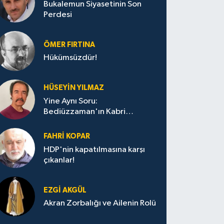
Bukalemun Siyasetinin Son
Perdesi
ÖMER FIRTINA
Hükümsüzdür!
HÜSEYIN YILMAZ
Yine Aynı Soru:
Bediüzzaman'ın Kabri
Nerede?
FAHRI KOPAR
HDP'nin kapatılmasına karşı
çıkanlar!
EZGI AKGÜL
Akran Zorbalığı ve Ailenin Rolü