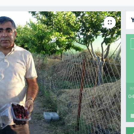
Y
İM
04