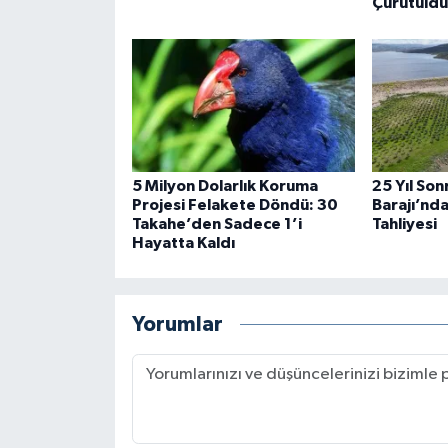
Çürütüldü
5 Milyon Dolarlık Koruma
25 Yıl Sonr
Projesi Felakete Döndü: 30
Barajı’nda
Takahe’den Sadece 1’i
Tahliyesi
Hayatta Kaldı
Yorumlar