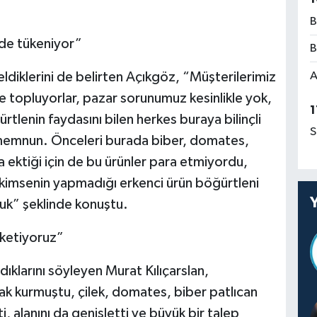
B
de tükeniyor”
B
ldiklerini de belirten Açıkgöz, “Müşterilerimiz
A
le topluyorlar, pazar sorunumuz kesinlikle yok,
1
tlenin faydasını bilen herkes buraya bilinçli
S
memnun. Önceleri burada biber, domates,
a ektiği için de bu ürünler para etmiyordu,
 kimsenin yapmadığı erkenci ürün böğürtleni
uk” şeklinde konuştu.
üketiyoruz”
ıklarını söyleyen Murat Kılıçarslan,
ak kurmuştu, çilek, domates, biber patlıcan
, alanını da genişletti ve büyük bir talep