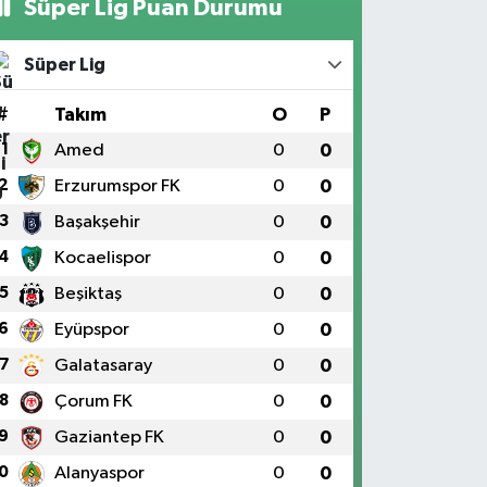
Süper Lig Puan Durumu
Süper Lig
#
Takım
O
P
1
Amed
0
0
2
Erzurumspor FK
0
0
3
Başakşehir
0
0
4
Kocaelispor
0
0
5
Beşiktaş
0
0
6
Eyüpspor
0
0
7
Galatasaray
0
0
8
Çorum FK
0
0
9
Gaziantep FK
0
0
0
Alanyaspor
0
0