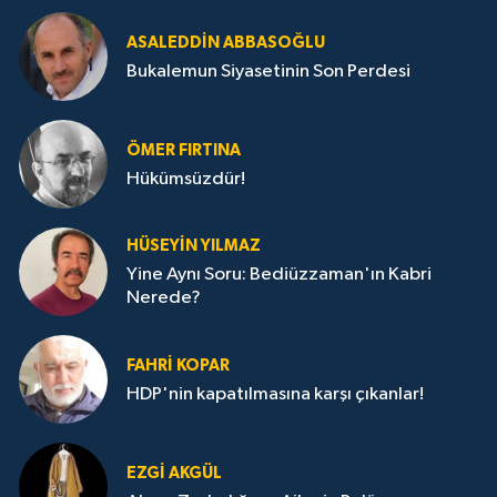
ASALEDDIN ABBASOĞLU
Bukalemun Siyasetinin Son Perdesi
ÖMER FIRTINA
Hükümsüzdür!
HÜSEYIN YILMAZ
Yine Aynı Soru: Bediüzzaman'ın Kabri
Nerede?
FAHRI KOPAR
HDP'nin kapatılmasına karşı çıkanlar!
EZGI AKGÜL