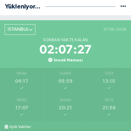
Yükleniyor...
İSTANBUL
07.08.2026
SONRAKI VAKTE KALAN
02:07:27
İmsak Namazı
İMSAK
GÜNEŞ
ÖĞLE
04:17
05:59
13:15
İKINDI
AKŞAM
YATSI
17:07
20:21
21:56
Aylık Vakitler