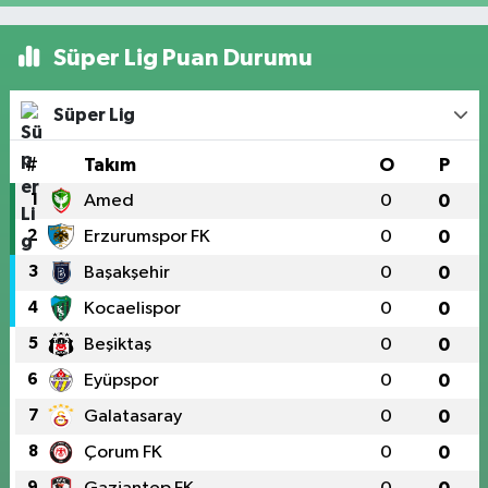
Süper Lig Puan Durumu
Süper Lig
#
Takım
O
P
1
Amed
0
0
2
Erzurumspor FK
0
0
3
Başakşehir
0
0
4
Kocaelispor
0
0
5
Beşiktaş
0
0
6
Eyüpspor
0
0
7
Galatasaray
0
0
8
Çorum FK
0
0
9