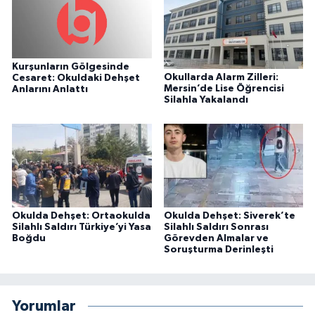
Kurşunların Gölgesinde
Okullarda Alarm Zilleri:
Cesaret: Okuldaki Dehşet
Mersin’de Lise Öğrencisi
Anlarını Anlattı
Silahla Yakalandı
Okulda Dehşet: Ortaokulda
Okulda Dehşet: Siverek’te
Silahlı Saldırı Türkiye’yi Yasa
Silahlı Saldırı Sonrası
Boğdu
Görevden Almalar ve
Soruşturma Derinleşti
Yorumlar