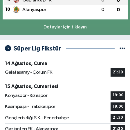
Gaziantep FK
0
0
10
Alanyaspor
0
0
Detaylar için tıklayın
Süper Lig Fikstür
14 Ağustos, Cuma
Galatasaray - Çorum FK
21:30
15 Ağustos, Cumartesi
Konyaspor - Rizespor
19:00
Kasımpaşa - Trabzonspor
19:00
Gençlerbirliği S.K. - Fenerbahçe
21:30
Gaziantep FK - Alanyaspor
21:30