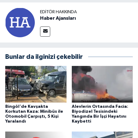
EDITÖR HAKKINDA
Haber Ajansları
Bunlar da ilginizi çekebilir
Bingöl'de Kavşakta
Alevlerin Ortasında Facia:
Korkutan Kaza: Minibüs ile
Biyodizel Tesisindeki
Otomobil Çarpıştı, 5 Kişi
Yangında Bir İşçi Hayatını
Yaralandı
Kaybetti