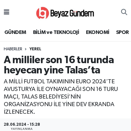
GÜNDEM
Hava Durumu
GÜNDEM
BİLİM ve TEKNOLOJİ
EKONOMİ
SPOR
BİLİM ve TEKNOLOJİ
Trafik Durumu
HABERLER
YEREL
EKONOMİ
Süper Lig Puan Durumu ve Fikstür
A milliler son 16 turunda
SPOR
Tüm Manşetler
heyecan yine Talas’ta
A MİLLİ FUTBOL TAKIMININ EURO 2024’TE
SAĞLIK
Son Dakika Haberleri
AVUSTURYA İLE OYNAYACAĞI SON 16 TURU
MAÇI, TALAS BELEDİYESİ’NİN
EĞİTİM
Haber Arşivi
ORGANİZASYONU İLE YİNE DEV EKRANDA
KÜLTÜR SANAT
İZLENECEK.
28.06.2024 - 15:28
MAGAZİN
YAYINLANMA