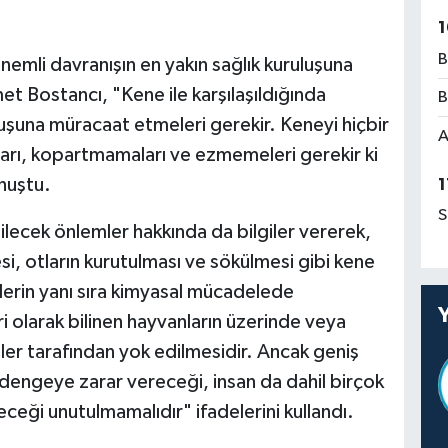
1
B
emli davranışın en yakın sağlık kuruluşuna
Bostancı, "Kene ile karşılaşıldığında
B
luşuna müracaat etmeleri gerekir. Keneyi hiçbir
A
ları, kopartmamaları ve ezmemeleri gerekir ki
nuştu.
1
S
lecek önlemler hakkında da bilgiler vererek,
esi, otların kurutulması ve sökülmesi gibi kene
lerin yanı sıra kimyasal mücadelede
ri olarak bilinen hayvanların üzerinde veya
ler tarafından yok edilmesidir. Ancak geniş
 dengeye zarar vereceği, insan da dahil birçok
eceği unutulmamalıdır" ifadelerini kullandı.