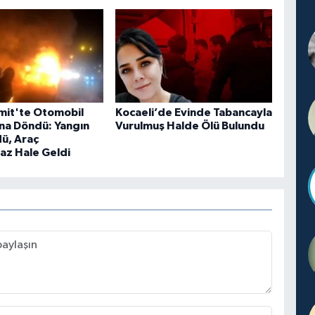
zmit'te Otomobil
Kocaeli’de Evinde Tabancayla
na Döndü: Yangın
Vurulmuş Halde Ölü Bulundu
ü, Araç
maz Hale Geldi