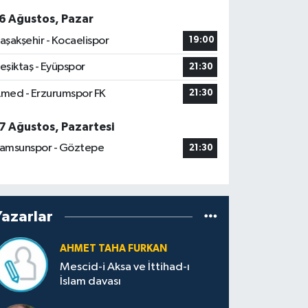
6 Ağustos, Pazar
aşakşehir - Kocaelispor
19:00
eşiktaş - Eyüpspor
21:30
med - Erzurumspor FK
21:30
7 Ağustos, Pazartesi
amsunspor - Göztepe
21:30
Yazarlar
AHMET TAHA FURKAN
Mescid-i Aksa ve İttihad-ı
İslam davası