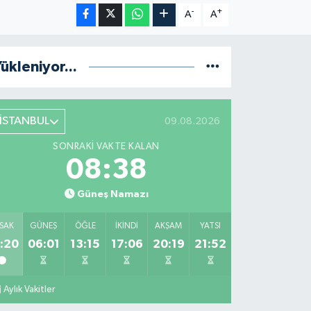
-
+
A
A
ükleniyor...
İSTANBUL
09.08.2026
SONRAKI VAKTE KALAN
08:37
Güneş Namazı
SAK
GÜNEŞ
ÖĞLE
İKINDI
AKŞAM
YATSI
:20
06:01
13:15
17:06
20:19
21:52
Aylık Vakitler