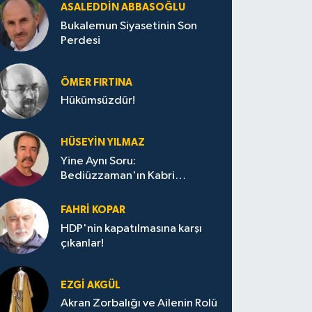
ASALEDDIN ABBASOĞLU
Bukalemun Siyasetinin Son
Perdesi
ÖMER FIRTINA
Hükümsüzdür!
HÜSEYIN YILMAZ
Yine Aynı Soru:
Bediüzzaman'ın Kabri
Nerede?
FAHRI KOPAR
HDP'nin kapatılmasına karşı
çıkanlar!
EZGI AKGÜL
Akran Zorbalığı ve Ailenin Rolü