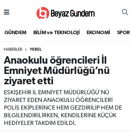
GÜNDEM
Hava Durumu
GÜNDEM
BİLİM ve TEKNOLOJİ
EKONOMİ
SPOR
BİLİM ve TEKNOLOJİ
Trafik Durumu
HABERLER
YEREL
EKONOMİ
Süper Lig Puan Durumu ve Fikstür
Anaokulu öğrencileri İl
SPOR
Tüm Manşetler
Emniyet Müdürlüğü’nü
ziyaret etti
SAĞLIK
Son Dakika Haberleri
ESKİŞEHİR İL EMNİYET MÜDÜRLÜĞÜ'NÜ
EĞİTİM
Haber Arşivi
ZİYARET EDEN ANAOKULU ÖĞRENCİLERİ
POLİS EKİPLERİNCE HEM GEZDİRİLİP HEM DE
KÜLTÜR SANAT
BİLGİLENDİRİLİRKEN, KENDİLERİNE KÜÇÜK
HEDİYELER TAKDİM EDİLDİ.
MAGAZİN