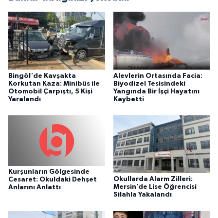
Bingöl'de Kavşakta
Alevlerin Ortasında Facia:
Korkutan Kaza: Minibüs ile
Biyodizel Tesisindeki
Otomobil Çarpıştı, 5 Kişi
Yangında Bir İşçi Hayatını
Yaralandı
Kaybetti
Kurşunların Gölgesinde
Okullarda Alarm Zilleri:
Cesaret: Okuldaki Dehşet
Mersin’de Lise Öğrencisi
Anlarını Anlattı
Silahla Yakalandı