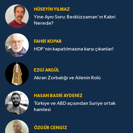
HÜSEYIN YILMAZ
Yine Aynı Soru: Bediüzzaman'ın Kabri
Nerede?
FAHRI KOPAR
HDP'nin kapatılmasına karşı çıkanlar!
EZGI AKGÜL
Akran Zorbalığı ve Ailenin Rolü
HASAN BASRI AYDENIZ
Türkiye ve ABD açısından Suriye ortak
hamlesi
ÖZGÜR CENGIZ