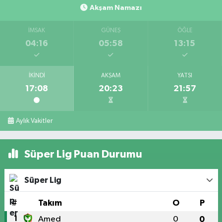
Akşam Namazı
İMSAK
GÜNEŞ
ÖĞLE
04:16
05:58
13:15
İKINDI
AKŞAM
YATSI
17:08
20:23
21:57
Aylık Vakitler
Süper Lig Puan Durumu
Süper Lig
#
Takım
O
P
1
Amed
0
0