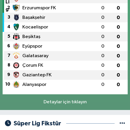
2
Erzurumspor FK
0
0
3
Başakşehir
0
0
4
Kocaelispor
0
0
5
Beşiktaş
0
0
6
Eyüpspor
0
0
7
Galatasaray
0
0
8
Çorum FK
0
0
9
Gaziantep FK
0
0
10
Alanyaspor
0
0
Detaylar için tıklayın
Süper Lig Fikstür