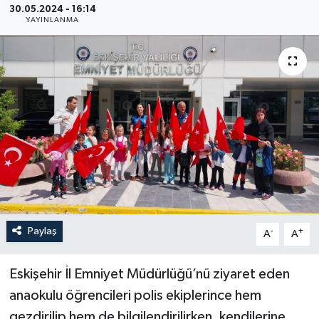
30.05.2024 - 16:14
YAYINLANMA
YEREL
Paylaş
-
+
A
A
Eskişehir İl Emniyet Müdürlüğü’nü ziyaret eden
anaokulu öğrencileri polis ekiplerince hem
gezdirilip hem de bilgilendirilirken, kendilerine