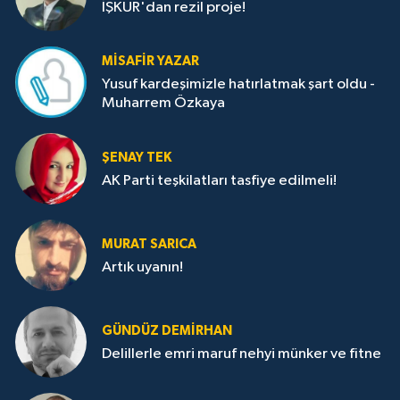
İŞKUR'dan rezil proje!
MISAFIR YAZAR
Yusuf kardeşimizle hatırlatmak şart oldu -
Muharrem Özkaya
ŞENAY TEK
AK Parti teşkilatları tasfiye edilmeli!
MURAT SARICA
Artık uyanın!
GÜNDÜZ DEMIRHAN
Delillerle emri maruf nehyi münker ve fitne