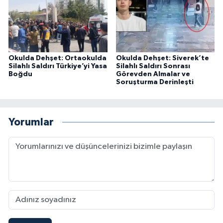
Okulda Dehşet: Ortaokulda
Okulda Dehşet: Siverek’te
Silahlı Saldırı Türkiye’yi Yasa
Silahlı Saldırı Sonrası
Boğdu
Görevden Almalar ve
Soruşturma Derinleşti
Yorumlar