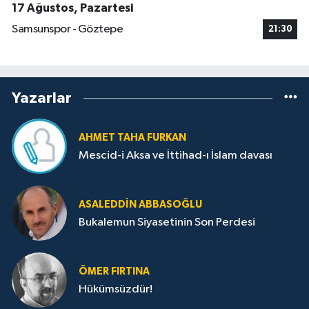
17 Ağustos, Pazartesi
Samsunspor - Göztepe
21:30
Yazarlar
AHMET TAHA FURKAN
Mescid-i Aksa ve İttihad-ı İslam davası
ASALEDDIN ABBASOĞLU
Bukalemun Siyasetinin Son Perdesi
ÖMER FIRTINA
Hükümsüzdür!