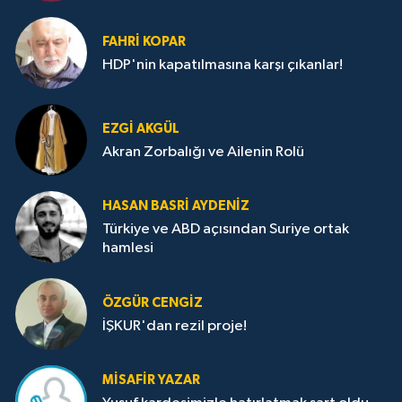
FAHRI KOPAR
HDP'nin kapatılmasına karşı çıkanlar!
EZGI AKGÜL
Akran Zorbalığı ve Ailenin Rolü
HASAN BASRI AYDENIZ
Türkiye ve ABD açısından Suriye ortak
hamlesi
ÖZGÜR CENGIZ
İŞKUR'dan rezil proje!
MISAFIR YAZAR