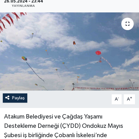
26.05.2024 - 23:44
YAYINLANMA
YEREL
Paylaş
-
+
A
A
Atakum Belediyesi ve Çağdaş Yaşamı
Destekleme Derneği (ÇYDD) Ondokuz Mayıs
Şubesi iş birliğinde Çobanlı İskelesi’nde