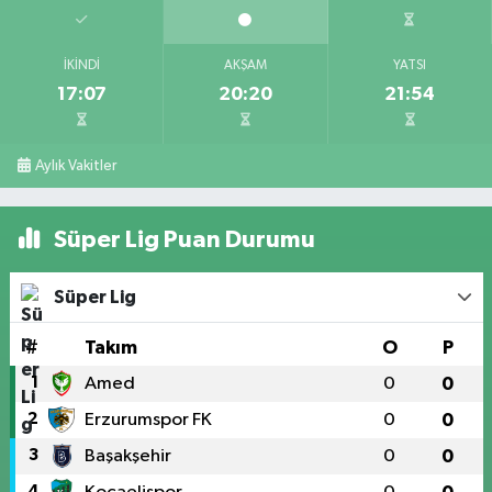
İKINDI
AKŞAM
YATSI
17:07
20:20
21:54
Aylık Vakitler
Süper Lig Puan Durumu
Süper Lig
#
Takım
O
P
1
Amed
0
0
2
Erzurumspor FK
0
0
3
Başakşehir
0
0
4