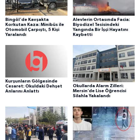
Bingöl'de Kavşakta
Alevlerin Ortasında Facia:
Korkutan Kaza: Minibüs ile
Biyodizel Tesisindeki
Otomobil Çarpıştı, 5 Kişi
Yangında Bir İşçi Hayatını
Yaralandı
Kaybetti
Kurşunların Gölgesinde
Okullarda Alarm Zilleri:
Cesaret: Okuldaki Dehşet
Mersin’de Lise Öğrencisi
Anlarını Anlattı
Silahla Yakalandı