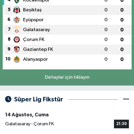
Kocaelispor
0
0
5
Beşiktaş
0
0
6
Eyüpspor
0
0
7
Galatasaray
0
0
8
Çorum FK
0
0
9
Gaziantep FK
0
0
10
Alanyaspor
0
0
Detaylar için tıklayın
Süper Lig Fikstür
14 Ağustos, Cuma
Galatasaray - Çorum FK
21:30