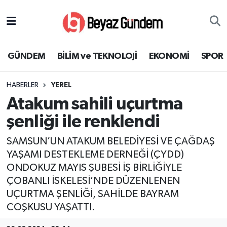
GÜNDEM
Hava Durumu
GÜNDEM
BİLİM ve TEKNOLOJİ
EKONOMİ
SPOR
BİLİM ve TEKNOLOJİ
Trafik Durumu
HABERLER
YEREL
EKONOMİ
Süper Lig Puan Durumu ve Fikstür
Atakum sahili uçurtma
SPOR
Tüm Manşetler
şenliği ile renklendi
SAMSUN’UN ATAKUM BELEDİYESİ VE ÇAĞDAŞ
SAĞLIK
Son Dakika Haberleri
YAŞAMI DESTEKLEME DERNEĞİ (ÇYDD)
ONDOKUZ MAYIS ŞUBESİ İŞ BİRLİĞİYLE
EĞİTİM
Haber Arşivi
ÇOBANLI İSKELESİ’NDE DÜZENLENEN
KÜLTÜR SANAT
UÇURTMA ŞENLİĞİ, SAHİLDE BAYRAM
COŞKUSU YAŞATTI.
MAGAZİN