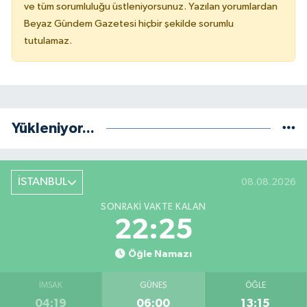
ve tüm sorumluluğu üstleniyorsunuz. Yazılan yorumlardan
Beyaz Gündem Gazetesi hiçbir şekilde sorumlu
tutulamaz.
Yükleniyor...
İSTANBUL
08.08.2026
SONRAKI VAKTE KALAN
22:25
Öğle Namazı
İMSAK
GÜNEŞ
ÖĞLE
04:19
06:00
13:15