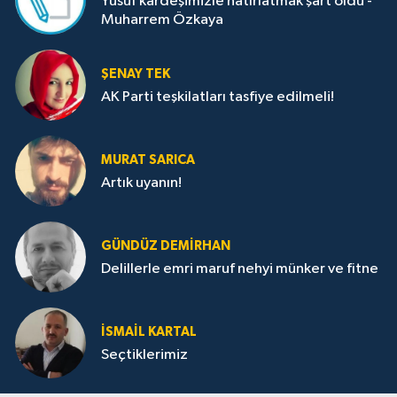
Yusuf kardeşimizle hatırlatmak şart oldu -
Muharrem Özkaya
ŞENAY TEK
AK Parti teşkilatları tasfiye edilmeli!
MURAT SARICA
Artık uyanın!
GÜNDÜZ DEMIRHAN
Delillerle emri maruf nehyi münker ve fitne
İSMAIL KARTAL
Seçtiklerimiz