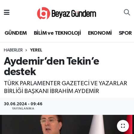
GÜNDEM
Hava Durumu
GÜNDEM
BİLİM ve TEKNOLOJİ
EKONOMİ
SPOR
BİLİM ve TEKNOLOJİ
Trafik Durumu
HABERLER
YEREL
EKONOMİ
Süper Lig Puan Durumu ve Fikstür
Aydemir’den Tekin’e
SPOR
Tüm Manşetler
destek
TÜRK PARLAMENTER GAZETECİ VE YAZARLAR
SAĞLIK
Son Dakika Haberleri
BİRLİĞİ BAŞKANI İBRAHİM AYDEMİR
EĞİTİM
Haber Arşivi
30.06.2024 - 09:46
YAYINLANMA
KÜLTÜR SANAT
MAGAZİN