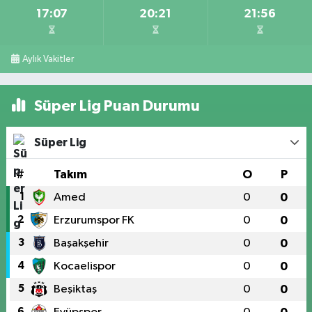
17:07
20:21
21:56
Aylık Vakitler
Süper Lig Puan Durumu
Süper Lig
#
Takım
O
P
1
Amed
0
0
2
Erzurumspor FK
0
0
3
Başakşehir
0
0
4
Kocaelispor
0
0
5
Beşiktaş
0
0
6