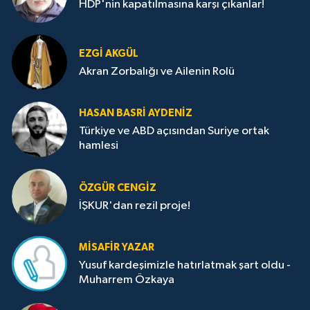
HDP'nin kapatılmasına karşı çıkanlar!
EZGI AKGÜL
Akran Zorbalığı ve Ailenin Rolü
HASAN BASRI AYDENIZ
Türkiye ve ABD açısından Suriye ortak
hamlesi
ÖZGÜR CENGIZ
İŞKUR'dan rezil proje!
MISAFIR YAZAR
Yusuf kardeşimizle hatırlatmak şart oldu -
Muharrem Özkaya