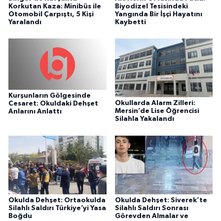
Korkutan Kaza: Minibüs ile
Biyodizel Tesisindeki
Otomobil Çarpıştı, 5 Kişi
Yangında Bir İşçi Hayatını
Yaralandı
Kaybetti
Kurşunların Gölgesinde
Okullarda Alarm Zilleri:
Cesaret: Okuldaki Dehşet
Mersin’de Lise Öğrencisi
Anlarını Anlattı
Silahla Yakalandı
Okulda Dehşet: Ortaokulda
Okulda Dehşet: Siverek’te
Silahlı Saldırı Türkiye’yi Yasa
Silahlı Saldırı Sonrası
Boğdu
Görevden Almalar ve