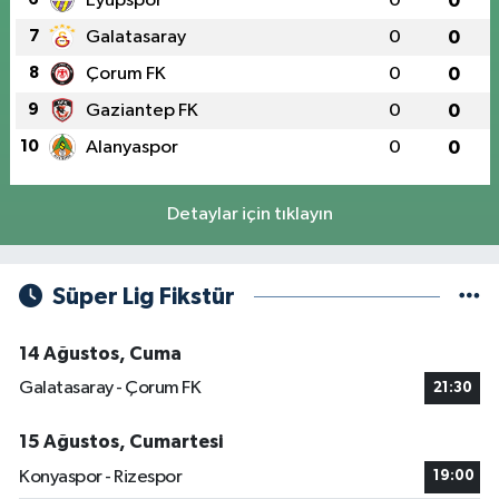
Eyüpspor
0
0
7
Galatasaray
0
0
8
Çorum FK
0
0
9
Gaziantep FK
0
0
10
Alanyaspor
0
0
Detaylar için tıklayın
Süper Lig Fikstür
14 Ağustos, Cuma
Galatasaray - Çorum FK
21:30
15 Ağustos, Cumartesi
Konyaspor - Rizespor
19:00