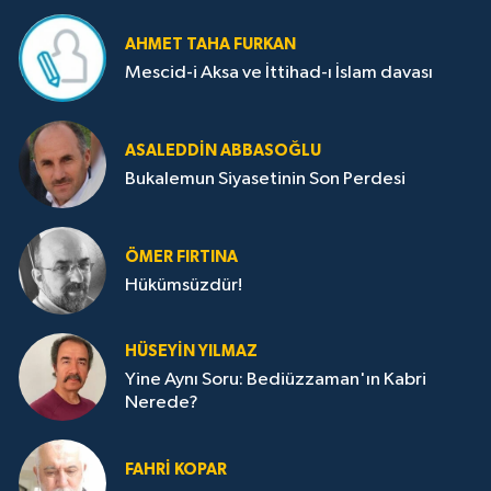
AHMET TAHA FURKAN
Mescid-i Aksa ve İttihad-ı İslam davası
ASALEDDIN ABBASOĞLU
Bukalemun Siyasetinin Son Perdesi
ÖMER FIRTINA
Hükümsüzdür!
HÜSEYIN YILMAZ
Yine Aynı Soru: Bediüzzaman'ın Kabri
Nerede?
FAHRI KOPAR