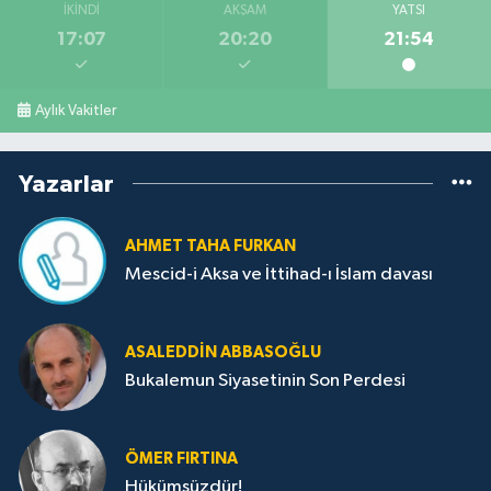
İKINDI
AKŞAM
YATSI
17:07
20:20
21:54
Aylık Vakitler
Yazarlar
AHMET TAHA FURKAN
Mescid-i Aksa ve İttihad-ı İslam davası
ASALEDDIN ABBASOĞLU
Bukalemun Siyasetinin Son Perdesi
ÖMER FIRTINA
Hükümsüzdür!