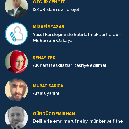
ÖZGÜR CENGIZ
İŞKUR'dan rezil proje!
MISAFIR YAZAR
Yusuf kardeşimizle hatırlatmak şart oldu -
Muharrem Özkaya
ŞENAY TEK
AK Parti teşkilatları tasfiye edilmeli!
MURAT SARICA
Artık uyanın!
GÜNDÜZ DEMIRHAN
Delillerle emri maruf nehyi münker ve fitne