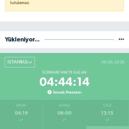
tutulamaz.
Yükleniyor...
İSTANBUL
08.08.2026
SONRAKI VAKTE KALAN
04:44:13
İmsak Namazı
İMSAK
GÜNEŞ
ÖĞLE
04:19
06:00
13:15