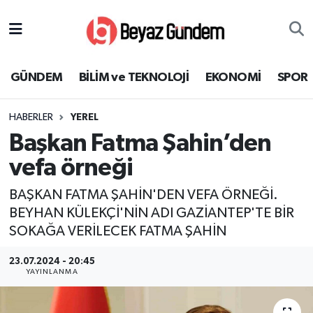
GÜNDEM
Hava Durumu
GÜNDEM
BİLİM ve TEKNOLOJİ
EKONOMİ
SPOR
BİLİM ve TEKNOLOJİ
Trafik Durumu
HABERLER
YEREL
EKONOMİ
Süper Lig Puan Durumu ve Fikstür
Başkan Fatma Şahin’den
SPOR
Tüm Manşetler
vefa örneği
BAŞKAN FATMA ŞAHİN'DEN VEFA ÖRNEĞİ.
SAĞLIK
Son Dakika Haberleri
BEYHAN KÜLEKÇİ'NİN ADI GAZİANTEP'TE BİR
SOKAĞA VERİLECEK FATMA ŞAHİN
EĞİTİM
Haber Arşivi
23.07.2024 - 20:45
KÜLTÜR SANAT
YAYINLANMA
MAGAZİN