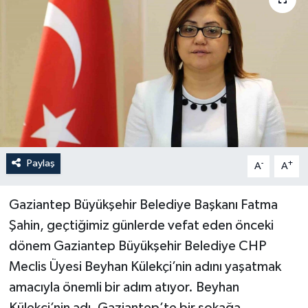
YEREL
Paylaş
-
+
A
A
Gaziantep Büyükşehir Belediye Başkanı Fatma
Şahin, geçtiğimiz günlerde vefat eden önceki
dönem Gaziantep Büyükşehir Belediye CHP
Meclis Üyesi Beyhan Külekçi’nin adını yaşatmak
amacıyla önemli bir adım atıyor. Beyhan
Külekçi’nin adı, Gaziantep’te bir sokağa