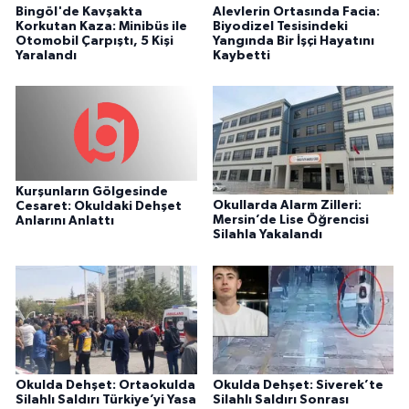
Bingöl'de Kavşakta
Alevlerin Ortasında Facia:
Korkutan Kaza: Minibüs ile
Biyodizel Tesisindeki
Otomobil Çarpıştı, 5 Kişi
Yangında Bir İşçi Hayatını
Yaralandı
Kaybetti
Kurşunların Gölgesinde
Okullarda Alarm Zilleri:
Cesaret: Okuldaki Dehşet
Mersin’de Lise Öğrencisi
Anlarını Anlattı
Silahla Yakalandı
Okulda Dehşet: Ortaokulda
Okulda Dehşet: Siverek’te
Silahlı Saldırı Türkiye’yi Yasa
Silahlı Saldırı Sonrası