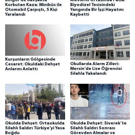
Korkutan Kaza: Minibüs ile
Biyodizel Tesisindeki
Otomobil Çarpıştı, 5 Kişi
Yangında Bir İşçi Hayatını
Yaralandı
Kaybetti
Kurşunların Gölgesinde
Okullarda Alarm Zilleri:
Cesaret: Okuldaki Dehşet
Mersin’de Lise Öğrencisi
Anlarını Anlattı
Silahla Yakalandı
Okulda Dehşet: Ortaokulda
Okulda Dehşet: Siverek’te
Silahlı Saldırı Türkiye’yi Yasa
Silahlı Saldırı Sonrası
Boğdu
Görevden Almalar ve