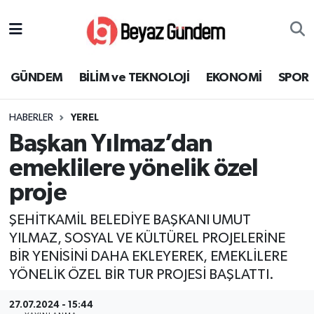
GÜNDEM
Hava Durumu
GÜNDEM
BİLİM ve TEKNOLOJİ
EKONOMİ
SPOR
BİLİM ve TEKNOLOJİ
Trafik Durumu
HABERLER
YEREL
EKONOMİ
Süper Lig Puan Durumu ve Fikstür
Başkan Yılmaz’dan
SPOR
Tüm Manşetler
emeklilere yönelik özel
proje
SAĞLIK
Son Dakika Haberleri
ŞEHİTKAMİL BELEDİYE BAŞKANI UMUT
EĞİTİM
Haber Arşivi
YILMAZ, SOSYAL VE KÜLTÜREL PROJELERİNE
BİR YENİSİNİ DAHA EKLEYEREK, EMEKLİLERE
KÜLTÜR SANAT
YÖNELİK ÖZEL BİR TUR PROJESİ BAŞLATTI.
MAGAZİN
27.07.2024 - 15:44