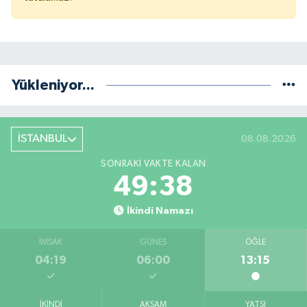
Yükleniyor...
İSTANBUL
08.08.2026
SONRAKI VAKTE KALAN
49:38
İkindi Namazı
İMSAK
GÜNEŞ
ÖĞLE
04:19
06:00
13:15
İKINDI
AKŞAM
YATSI