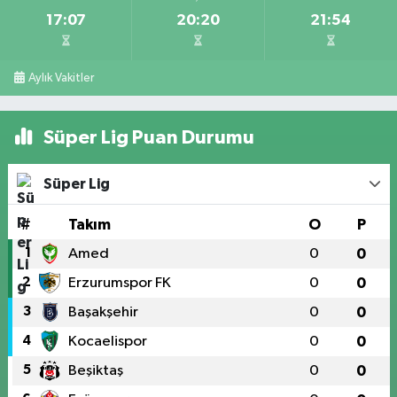
17:07
20:20
21:54
Aylık Vakitler
Süper Lig Puan Durumu
Süper Lig
#
Takım
O
P
1
Amed
0
0
2
Erzurumspor FK
0
0
3
Başakşehir
0
0
4
Kocaelispor
0
0
5
Beşiktaş
0
0