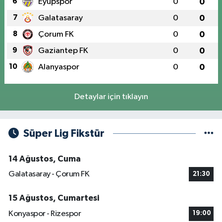
6
Eyüpspor
0
0
7
Galatasaray
0
0
8
Çorum FK
0
0
9
Gaziantep FK
0
0
10
Alanyaspor
0
0
Detaylar için tıklayın
Süper Lig Fikstür
14 Ağustos, Cuma
Galatasaray - Çorum FK
21:30
15 Ağustos, Cumartesi
Konyaspor - Rizespor
19:00