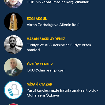
HDP'nin kapatılmasına karşı çıkanlar!
EZGI AKGÜL
Akran Zorbalığı ve Ailenin Rolü
HASAN BASRI AYDENIZ
Türkiye ve ABD açısından Suriye ortak
hamlesi
ÖZGÜR CENGIZ
İŞKUR'dan rezil proje!
MISAFIR YAZAR
Yusuf kardeşimizle hatırlatmak şart oldu -
Muharrem Özkaya