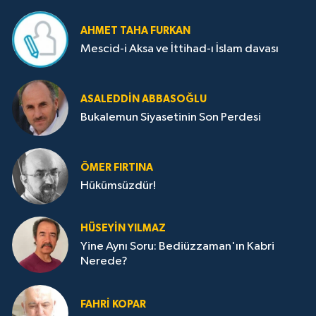
AHMET TAHA FURKAN
Mescid-i Aksa ve İttihad-ı İslam davası
ASALEDDIN ABBASOĞLU
Bukalemun Siyasetinin Son Perdesi
ÖMER FIRTINA
Hükümsüzdür!
HÜSEYIN YILMAZ
Yine Aynı Soru: Bediüzzaman'ın Kabri
Nerede?
FAHRI KOPAR