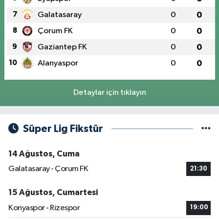
7
Galatasaray
0
0
8
Çorum FK
0
0
9
Gaziantep FK
0
0
10
Alanyaspor
0
0
Detaylar için tıklayın
Süper Lig Fikstür
14 Ağustos, Cuma
Galatasaray - Çorum FK
21:30
15 Ağustos, Cumartesi
Konyaspor - Rizespor
19:00