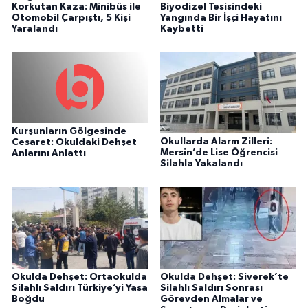
Korkutan Kaza: Minibüs ile
Biyodizel Tesisindeki
Otomobil Çarpıştı, 5 Kişi
Yangında Bir İşçi Hayatını
Yaralandı
Kaybetti
Kurşunların Gölgesinde
Okullarda Alarm Zilleri:
Cesaret: Okuldaki Dehşet
Mersin’de Lise Öğrencisi
Anlarını Anlattı
Silahla Yakalandı
Okulda Dehşet: Ortaokulda
Okulda Dehşet: Siverek’te
Silahlı Saldırı Türkiye’yi Yasa
Silahlı Saldırı Sonrası
Boğdu
Görevden Almalar ve