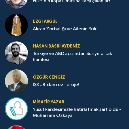
HDP'nin kapatılmasına karşı çıkanlar!
EZGI AKGÜL
Akran Zorbalığı ve Ailenin Rolü
HASAN BASRI AYDENIZ
Türkiye ve ABD açısından Suriye ortak
hamlesi
ÖZGÜR CENGIZ
İŞKUR'dan rezil proje!
MISAFIR YAZAR
Yusuf kardeşimizle hatırlatmak şart oldu -
Muharrem Özkaya