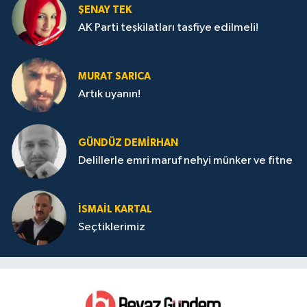
ŞENAY TEK
AK Parti teşkilatları tasfiye edilmeli!
MURAT SARICA
Artık uyanın!
GÜNDÜZ DEMIRHAN
Delillerle emri maruf nehyi münker ve fitne
İSMAIL KARTAL
Seçtiklerimiz