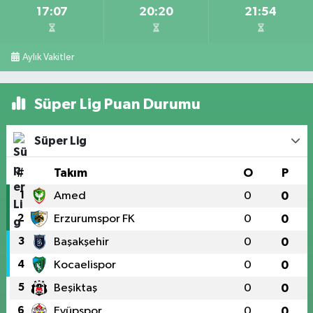
17:07
20:20
21:54
Aylık Vakitler
Süper Lig Puan Durumu
Süper Lig
#
Takım
O
P
1
Amed
0
0
2
Erzurumspor FK
0
0
3
Başakşehir
0
0
4
Kocaelispor
0
0
5
Beşiktaş
0
0
6
Eyüpspor
0
0