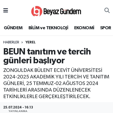
GÜNDEM
Hava Durumu
GÜNDEM
BİLİM ve TEKNOLOJİ
EKONOMİ
SPOR
BİLİM ve TEKNOLOJİ
Trafik Durumu
HABERLER
YEREL
EKONOMİ
Süper Lig Puan Durumu ve Fikstür
BEUN tanıtım ve tercih
SPOR
Tüm Manşetler
günleri başlıyor
ZONGULDAK BÜLENT ECEVİT ÜNİVERSİTESİ
SAĞLIK
Son Dakika Haberleri
2024-2025 AKADEMİK YILI TERCİH VE TANITIM
GÜNLERİ, 25 TEMMUZ-02 AĞUSTOS 2024
EĞİTİM
Haber Arşivi
TARİHLERİ ARASINDA DÜZENLENECEK
KÜLTÜR SANAT
ETKİNLİKLERLE GERÇEKLEŞTİRİLECEK.
25.07.2024 - 16:13
MAGAZİN
YAYINLANMA