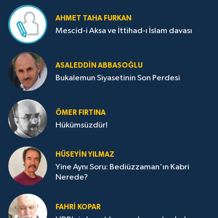
AHMET TAHA FURKAN
Mescid-i Aksa ve İttihad-ı İslam davası
ASALEDDIN ABBASOĞLU
Bukalemun Siyasetinin Son Perdesi
ÖMER FIRTINA
Hükümsüzdür!
HÜSEYIN YILMAZ
Yine Aynı Soru: Bediüzzaman'ın Kabri
Nerede?
FAHRI KOPAR