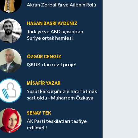
Akran Zorbalığı ve Ailenin Rolü
HASAN BASRI AYDENIZ
Türkiye ve ABD açısından
Suriye ortak hamlesi
ÖZGÜR CENGIZ
İŞKUR'dan rezil proje!
MISAFIR YAZAR
Yusuf kardeşimizle hatırlatmak
şart oldu - Muharrem Özkaya
ŞENAY TEK
AK Parti teşkilatları tasfiye
edilmeli!