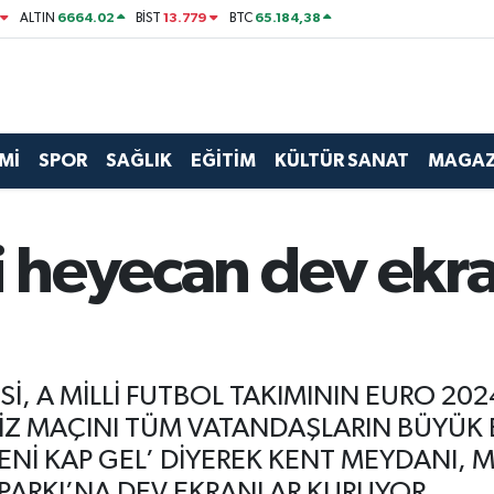
6664.02
13.779
65.184,38
ALTIN
BİST
BTC
Mİ
SPOR
SAĞLIK
EĞİTİM
KÜLTÜR SANAT
MAGAZ
li heyecan dev ek
İ, A MİLLİ FUTBOL TAKIMININ EURO 20
Z MAÇINI TÜM VATANDAŞLARIN BÜYÜK B
ENİ KAP GEL’ DİYEREK KENT MEYDANI, M
 PARKI’NA DEV EKRANLAR KURUYOR.