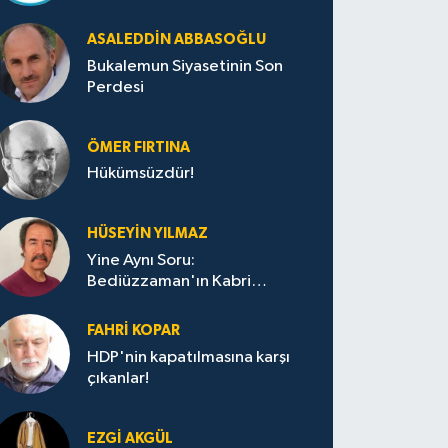
ASALEDDIN ABBASOĞLU
Bukalemun Siyasetinin Son
Perdesi
ÖMER FIRTINA
Hükümsüzdür!
HÜSEYIN YILMAZ
Yine Aynı Soru:
Bediüzzaman'ın Kabri
Nerede?
FAHRI KOPAR
HDP'nin kapatılmasına karşı
çıkanlar!
EZGI AKGÜL