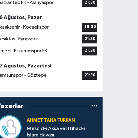
aziantep FK - Alanyaspor
21:30
6 Ağustos, Pazar
aşakşehir - Kocaelispor
19:00
eşiktaş - Eyüpspor
21:30
med - Erzurumspor FK
21:30
7 Ağustos, Pazartesi
amsunspor - Göztepe
21:30
Yazarlar
AHMET TAHA FURKAN
Mescid-i Aksa ve İttihad-ı
İslam davası