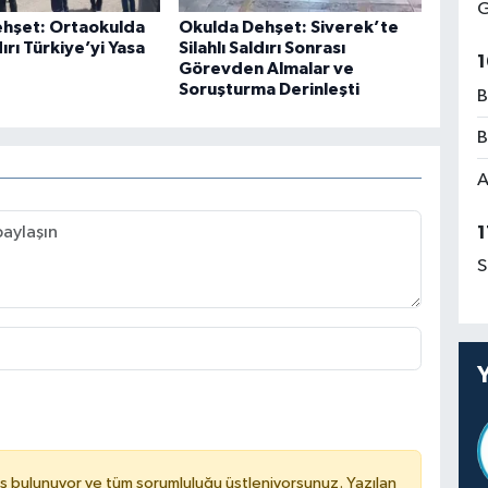
G
hşet: Ortaokulda
Okulda Dehşet: Siverek’te
dırı Türkiye’yi Yasa
Silahlı Saldırı Sonrası
1
Görevden Almalar ve
Soruşturma Derinleşti
B
B
A
1
S
ş bulunuyor ve tüm sorumluluğu üstleniyorsunuz. Yazılan