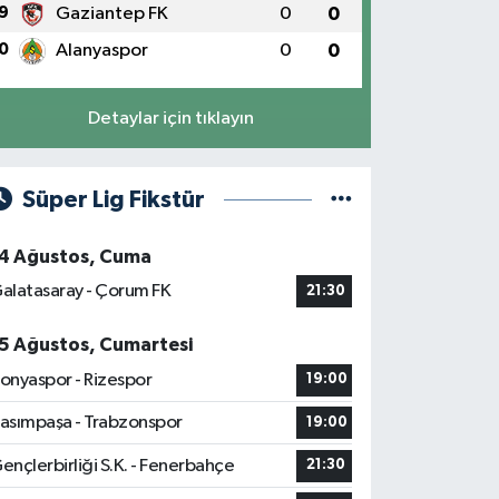
9
Gaziantep FK
0
0
0
Alanyaspor
0
0
Detaylar için tıklayın
Süper Lig Fikstür
4 Ağustos, Cuma
alatasaray - Çorum FK
21:30
5 Ağustos, Cumartesi
onyaspor - Rizespor
19:00
asımpaşa - Trabzonspor
19:00
ençlerbirliği S.K. - Fenerbahçe
21:30