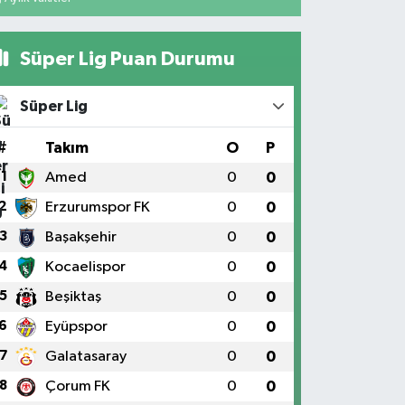
Süper Lig Puan Durumu
Süper Lig
#
Takım
O
P
1
Amed
0
0
2
Erzurumspor FK
0
0
3
Başakşehir
0
0
4
Kocaelispor
0
0
5
Beşiktaş
0
0
6
Eyüpspor
0
0
7
Galatasaray
0
0
8
Çorum FK
0
0