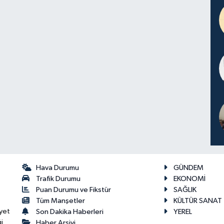
Hava Durumu
GÜNDEM
Trafik Durumu
EKONOMİ
Puan Durumu ve Fikstür
SAĞLIK
Tüm Manşetler
KÜLTÜR SANAT
yet
Son Dakika Haberleri
YEREL
i
Haber Arşivi