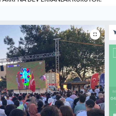
Y
İM
04