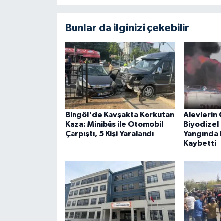
Bunlar da ilginizi çekebilir
Bingöl'de Kavşakta Korkutan
Alevlerin 
Kaza: Minibüs ile Otomobil
Biyodizel 
Çarpıştı, 5 Kişi Yaralandı
Yangında B
Kaybetti