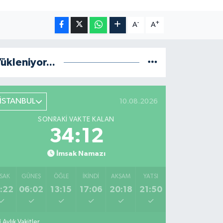
-
+
A
A
ükleniyor...
İSTANBUL
10.08.2026
SONRAKI VAKTE KALAN
34:11
İmsak Namazı
SAK
GÜNEŞ
ÖĞLE
İKINDI
AKŞAM
YATSI
:22
06:02
13:15
17:06
20:18
21:50
Aylık Vakitler