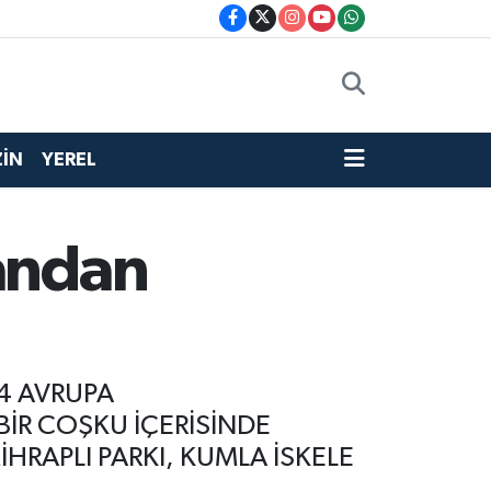
İN
YEREL
randan
24 AVRUPA
İR COŞKU İÇERİSİNDE
İHRAPLI PARKI, KUMLA İSKELE