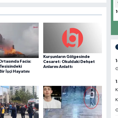
1
Kurşunların Gölgesinde
1
Ortasında Facia:
Cesaret: Okuldaki Dehşet
Tesisindeki
Anlarını Anlattı
G
ir İşçi Hayatını
1
K
K
G