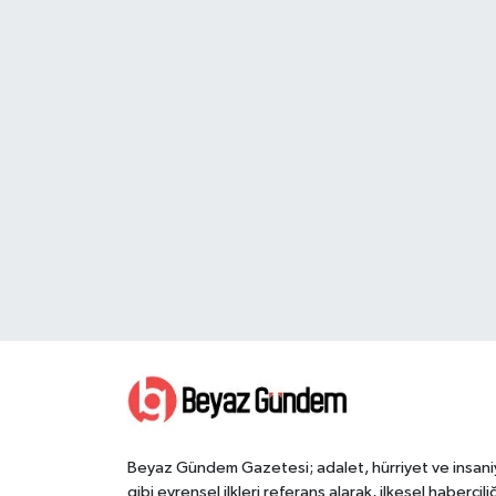
Beyaz Gündem Gazetesi; adalet, hürriyet ve insani
gibi evrensel ilkleri referans alarak, ilkesel haberciliğ