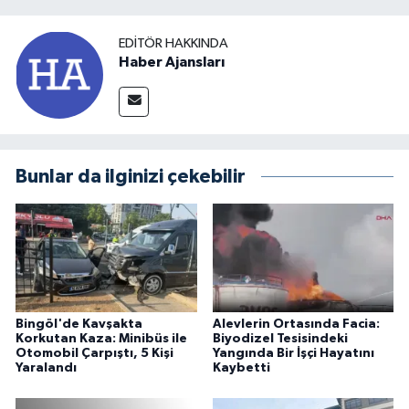
EDITÖR HAKKINDA
Haber Ajansları
Bunlar da ilginizi çekebilir
Bingöl'de Kavşakta
Alevlerin Ortasında Facia:
Korkutan Kaza: Minibüs ile
Biyodizel Tesisindeki
Otomobil Çarpıştı, 5 Kişi
Yangında Bir İşçi Hayatını
Yaralandı
Kaybetti