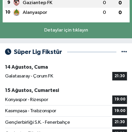
9
Gaziantep FK
0
0
10
Alanyaspor
0
0
Detaylar için tıklayın
Süper Lig Fikstür
14 Ağustos, Cuma
Galatasaray - Çorum FK
21:30
15 Ağustos, Cumartesi
Konyaspor - Rizespor
19:00
Kasımpaşa - Trabzonspor
19:00
Gençlerbirliği S.K. - Fenerbahçe
21:30