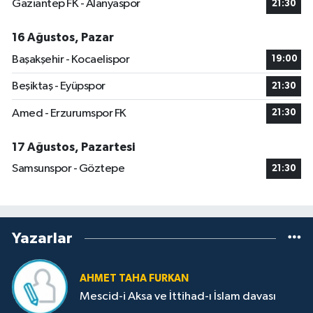
Gaziantep FK - Alanyaspor
21:30
16 Ağustos, Pazar
Başakşehir - Kocaelispor
19:00
Beşiktaş - Eyüpspor
21:30
Amed - Erzurumspor FK
21:30
17 Ağustos, Pazartesi
Samsunspor - Göztepe
21:30
Yazarlar
AHMET TAHA FURKAN
Mescid-i Aksa ve İttihad-ı İslam davası