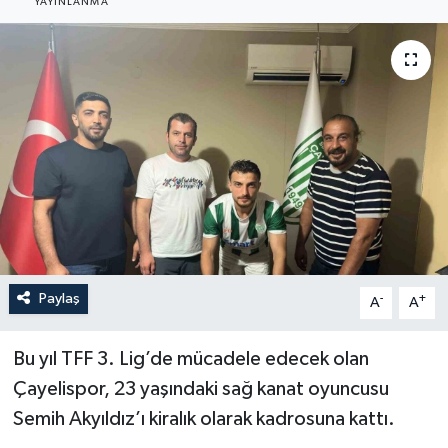
YAYINLANMA
YEREL
Paylaş
-
+
A
A
Bu yıl TFF 3. Lig’de mücadele edecek olan
Çayelispor, 23 yaşındaki sağ kanat oyuncusu
Semih Akyıldız’ı kiralık olarak kadrosuna kattı.