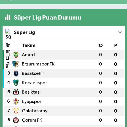
Süper Lig Puan Durumu
Süper Lig
#
Takım
O
P
1
Amed
0
0
2
Erzurumspor FK
0
0
3
Başakşehir
0
0
4
Kocaelispor
0
0
5
Beşiktaş
0
0
6
Eyüpspor
0
0
7
Galatasaray
0
0
8
Çorum FK
0
0