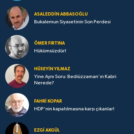
ASALEDDIN ABBASOĞLU
Bukalemun Siyasetinin Son Perdesi
ÖMER FIRTINA
Hükümsüzdür!
HÜSEYIN YILMAZ
Yine Aynı Soru: Bediüzzaman'ın Kabri
Nerede?
FAHRI KOPAR
HDP'nin kapatılmasına karşı çıkanlar!
EZGI AKGÜL