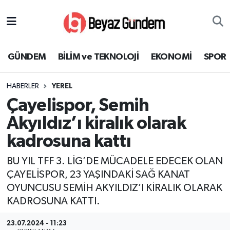
GÜNDEM
Hava Durumu
GÜNDEM
BİLİM ve TEKNOLOJİ
EKONOMİ
SPOR
BİLİM ve TEKNOLOJİ
Trafik Durumu
HABERLER
YEREL
EKONOMİ
Süper Lig Puan Durumu ve Fikstür
Çayelispor, Semih
SPOR
Tüm Manşetler
Akyıldız’ı kiralık olarak
kadrosuna kattı
SAĞLIK
Son Dakika Haberleri
BU YIL TFF 3. LİG’DE MÜCADELE EDECEK OLAN
EĞİTİM
Haber Arşivi
ÇAYELİSPOR, 23 YAŞINDAKİ SAĞ KANAT
OYUNCUSU SEMİH AKYILDIZ’I KİRALIK OLARAK
KÜLTÜR SANAT
KADROSUNA KATTI.
MAGAZİN
23.07.2024 - 11:23