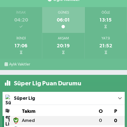
İMSAK
GÜNEŞ
ÖĞLE
04:20
06:01
13:15
İKINDI
AKŞAM
YATSI
17:06
20:19
21:52
Aylık Vakitler
Süper Lig Puan Durumu
Süper Lig
#
Takım
O
P
1
Amed
0
0