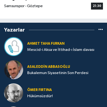
Samsunspor - Göztepe
21:30
Yazarlar
AHMET TAHA FURKAN
Mescid-i Aksa ve İttihad-ı İslam davası
ASALEDDIN ABBASOĞLU
Bukalemun Siyasetinin Son Perdesi
ÖMER FIRTINA
Hükümsüzdür!