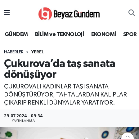
GÜNDEM
Hava Durumu
GÜNDEM
BİLİM ve TEKNOLOJİ
EKONOMİ
SPOR
BİLİM ve TEKNOLOJİ
Trafik Durumu
HABERLER
YEREL
EKONOMİ
Süper Lig Puan Durumu ve Fikstür
Çukurova’da taş sanata
SPOR
Tüm Manşetler
dönüşüyor
ÇUKUROVALI KADINLAR TAŞI SANATA
SAĞLIK
Son Dakika Haberleri
DÖNÜŞTÜRÜYOR, TAHTALARDAN KALIPLAR
ÇIKARIP RENKLİ DÜNYALAR YARATIYOR.
EĞİTİM
Haber Arşivi
29.07.2024 - 09:34
KÜLTÜR SANAT
YAYINLANMA
MAGAZİN