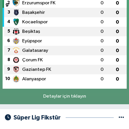
2
Erzurumspor FK
0
0
3
Başakşehir
0
0
4
Kocaelispor
0
0
5
Beşiktaş
0
0
6
Eyüpspor
0
0
7
Galatasaray
0
0
8
Çorum FK
0
0
9
Gaziantep FK
0
0
10
Alanyaspor
0
0
Detaylar için tıklayın
Süper Lig Fikstür