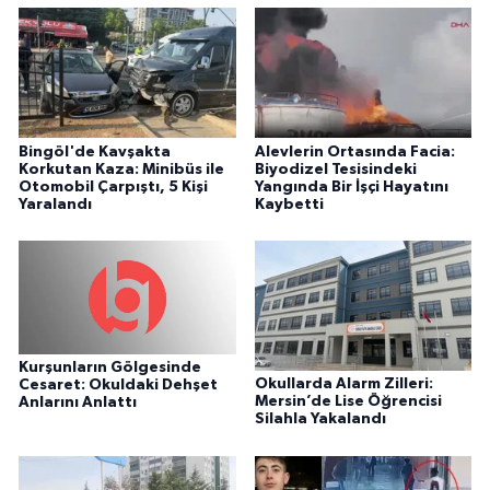
Bingöl'de Kavşakta
Alevlerin Ortasında Facia:
Korkutan Kaza: Minibüs ile
Biyodizel Tesisindeki
Otomobil Çarpıştı, 5 Kişi
Yangında Bir İşçi Hayatını
Yaralandı
Kaybetti
Kurşunların Gölgesinde
Okullarda Alarm Zilleri:
Cesaret: Okuldaki Dehşet
Mersin’de Lise Öğrencisi
Anlarını Anlattı
Silahla Yakalandı