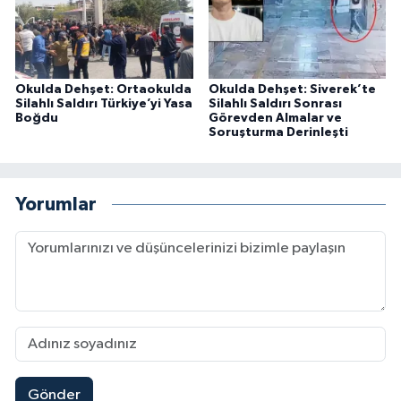
Okulda Dehşet: Ortaokulda
Okulda Dehşet: Siverek’te
Silahlı Saldırı Türkiye’yi Yasa
Silahlı Saldırı Sonrası
Boğdu
Görevden Almalar ve
Soruşturma Derinleşti
Yorumlar
Gönder