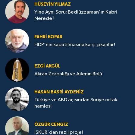
HÜSEYIN YILMAZ
Yine Aynı Soru: Bediüzzaman'ın Kabri
Nerede?
FAHRI KOPAR
HDP'nin kapatılmasına karşı çıkanlar!
EZGI AKGÜL
Akran Zorbalığı ve Ailenin Rolü
HASAN BASRI AYDENIZ
Türkiye ve ABD açısından Suriye ortak
hamlesi
ÖZGÜR CENGIZ
İŞKUR'dan rezil proje!