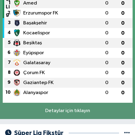
1
Amed
0
0
2
Erzurumspor FK
0
0
3
Başakşehir
0
0
4
Kocaelispor
0
0
5
Beşiktaş
0
0
6
Eyüpspor
0
0
7
Galatasaray
0
0
8
Çorum FK
0
0
9
Gaziantep FK
0
0
10
Alanyaspor
0
0
Detaylar için tıklayın
Süper Lig Fikstür