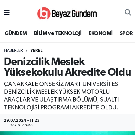
GÜNDEM
Hava Durumu
GÜNDEM
BİLİM ve TEKNOLOJİ
EKONOMİ
SPOR
BİLİM ve TEKNOLOJİ
Trafik Durumu
HABERLER
YEREL
EKONOMİ
Süper Lig Puan Durumu ve Fikstür
Denizcilik Meslek
SPOR
Tüm Manşetler
Yüksekokulu Akredite Oldu
ÇANAKKALE ONSEKİZ MART ÜNİVERSİTESİ
SAĞLIK
Son Dakika Haberleri
DENİZCİLİK MESLEK YÜKSEK MOTORLU
ARAÇLAR VE ULAŞTIRMA BÖLÜMÜ, SUALTI
EĞİTİM
Haber Arşivi
TEKNOLOJİSİ PROGRAMI AKREDİTE OLDU.
KÜLTÜR SANAT
29.07.2024 - 11:23
YAYINLANMA
MAGAZİN