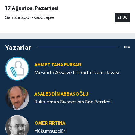
17 Ağustos, Pazartesi
Samsunspor - Göztepe
21:30
Yazarlar
AHMET TAHA FURKAN
Mescid-i Aksa ve İttihad-ı İslam davası
ASALEDDIN ABBASOĞLU
Bukalemun Siyasetinin Son Perdesi
ÖMER FIRTINA
Hükümsüzdür!