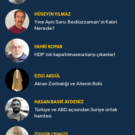
HÜSEYIN YILMAZ
Yine Aynı Soru: Bediüzzaman'ın Kabri
Nerede?
FAHRI KOPAR
HDP'nin kapatılmasına karşı çıkanlar!
EZGI AKGÜL
Akran Zorbalığı ve Ailenin Rolü
HASAN BASRI AYDENIZ
Türkiye ve ABD açısından Suriye ortak
hamlesi
ÖZGÜR CENGIZ