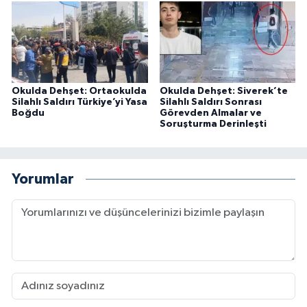
Okulda Dehşet: Ortaokulda
Okulda Dehşet: Siverek’te
Silahlı Saldırı Türkiye’yi Yasa
Silahlı Saldırı Sonrası
Boğdu
Görevden Almalar ve
Soruşturma Derinleşti
Yorumlar