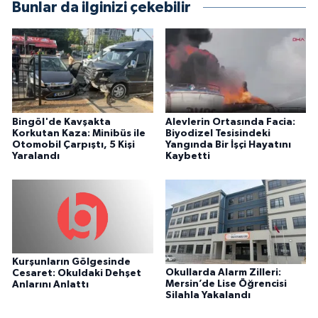
Bunlar da ilginizi çekebilir
Bingöl'de Kavşakta
Alevlerin Ortasında Facia:
Korkutan Kaza: Minibüs ile
Biyodizel Tesisindeki
Otomobil Çarpıştı, 5 Kişi
Yangında Bir İşçi Hayatını
Yaralandı
Kaybetti
Kurşunların Gölgesinde
Okullarda Alarm Zilleri:
Cesaret: Okuldaki Dehşet
Mersin’de Lise Öğrencisi
Anlarını Anlattı
Silahla Yakalandı