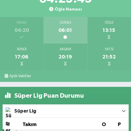
Öğle Namazı
İMSAK
GÜNEŞ
ÖĞLE
04:20
06:01
13:15
İKINDI
AKŞAM
YATSI
17:06
20:19
21:52
Aylık Vakitler
Süper Lig Puan Durumu
Süper Lig
#
Takım
O
P