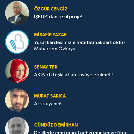
ÖZGÜR CENGIZ
İŞKUR'dan rezil proje!
MISAFIR YAZAR
Yusuf kardeşimizle hatırlatmak şart oldu -
Muharrem Özkaya
ŞENAY TEK
AK Parti teşkilatları tasfiye edilmeli!
MURAT SARICA
Artık uyanın!
GÜNDÜZ DEMIRHAN
Delillerle emri maruf nehyi münker ve fitne