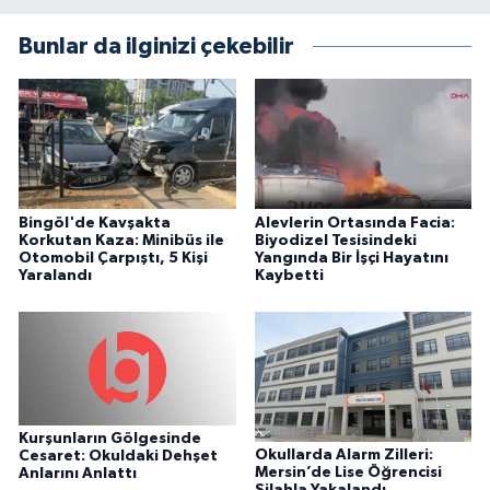
Bunlar da ilginizi çekebilir
Bingöl'de Kavşakta
Alevlerin Ortasında Facia:
Korkutan Kaza: Minibüs ile
Biyodizel Tesisindeki
Otomobil Çarpıştı, 5 Kişi
Yangında Bir İşçi Hayatını
Yaralandı
Kaybetti
Kurşunların Gölgesinde
Okullarda Alarm Zilleri:
Cesaret: Okuldaki Dehşet
Mersin’de Lise Öğrencisi
Anlarını Anlattı