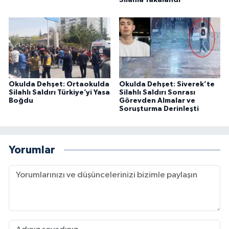
Silahla Yakalandı
Okulda Dehşet: Ortaokulda
Okulda Dehşet: Siverek’te
Silahlı Saldırı Türkiye’yi Yasa
Silahlı Saldırı Sonrası
Boğdu
Görevden Almalar ve
Soruşturma Derinleşti
Yorumlar