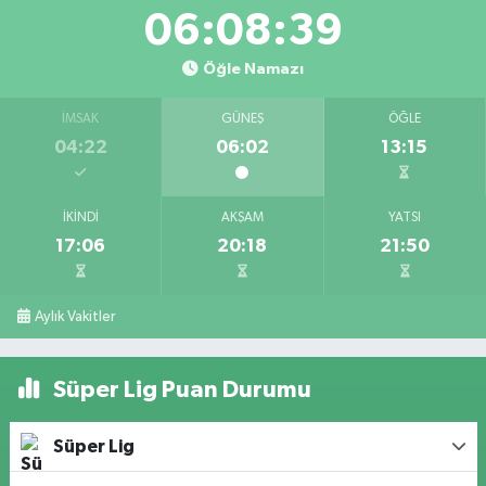
06:08:39
Öğle Namazı
İMSAK
GÜNEŞ
ÖĞLE
04:22
06:02
13:15
İKINDI
AKŞAM
YATSI
17:06
20:18
21:50
Aylık Vakitler
Süper Lig Puan Durumu
Süper Lig