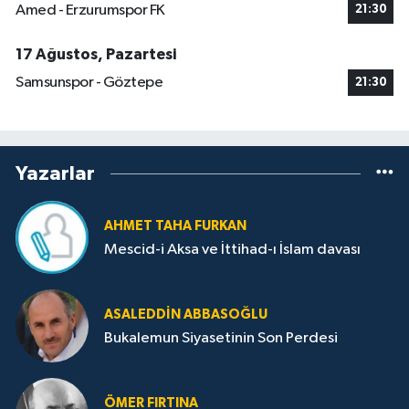
Amed - Erzurumspor FK
21:30
17 Ağustos, Pazartesi
Samsunspor - Göztepe
21:30
Yazarlar
AHMET TAHA FURKAN
Mescid-i Aksa ve İttihad-ı İslam davası
ASALEDDIN ABBASOĞLU
Bukalemun Siyasetinin Son Perdesi
ÖMER FIRTINA