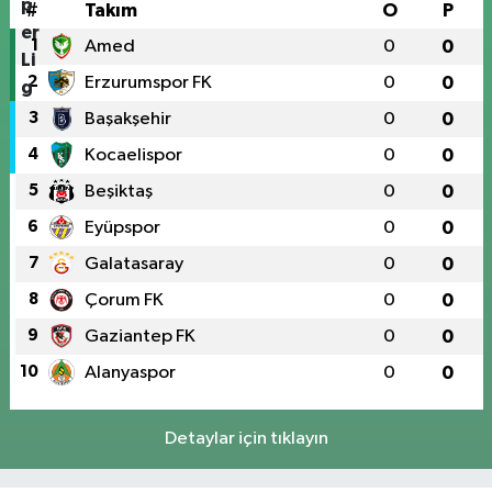
#
Takım
O
P
1
Amed
0
0
2
Erzurumspor FK
0
0
3
Başakşehir
0
0
4
Kocaelispor
0
0
5
Beşiktaş
0
0
6
Eyüpspor
0
0
7
Galatasaray
0
0
8
Çorum FK
0
0
9
Gaziantep FK
0
0
10
Alanyaspor
0
0
Detaylar için tıklayın