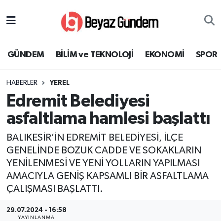
GÜNDEM
Hava Durumu
GÜNDEM
BİLİM ve TEKNOLOJİ
EKONOMİ
SPOR
BİLİM ve TEKNOLOJİ
Trafik Durumu
HABERLER
YEREL
EKONOMİ
Süper Lig Puan Durumu ve Fikstür
Edremit Belediyesi
SPOR
Tüm Manşetler
asfaltlama hamlesi başlattı
BALIKESİR’İN EDREMİT BELEDİYESİ, İLÇE
SAĞLIK
Son Dakika Haberleri
GENELİNDE BOZUK CADDE VE SOKAKLARIN
YENİLENMESİ VE YENİ YOLLARIN YAPILMASI
EĞİTİM
Haber Arşivi
AMACIYLA GENİŞ KAPSAMLI BİR ASFALTLAMA
KÜLTÜR SANAT
ÇALIŞMASI BAŞLATTI.
29.07.2024 - 16:58
MAGAZİN
YAYINLANMA