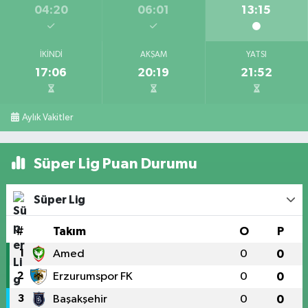
04:20
06:01
13:15
İKINDI
AKŞAM
YATSI
17:06
20:19
21:52
Aylık Vakitler
Süper Lig Puan Durumu
Süper Lig
#
Takım
O
P
1
Amed
0
0
2
Erzurumspor FK
0
0
3
Başakşehir
0
0