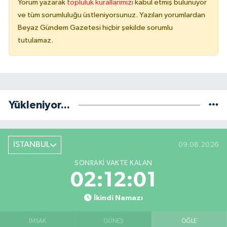
Yorum yazarak
topluluk kurallarımızı
kabul etmiş bulunuyor
ve tüm sorumluluğu üstleniyorsunuz. Yazılan yorumlardan
Beyaz Gündem Gazetesi hiçbir şekilde sorumlu
tutulamaz.
Yükleniyor...
İSTANBUL
09.08.2026
SONRAKI VAKTE KALAN
02:12:01
İkindi Namazı
İMSAK
GÜNEŞ
ÖĞLE