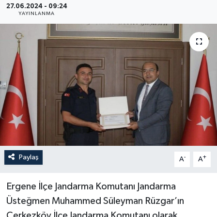
27.06.2024 - 09:24
YAYINLANMA
YEREL
Paylaş
-
+
A
A
Ergene İlçe Jandarma Komutanı Jandarma
Üsteğmen Muhammed Süleyman Rüzgar’ın
Çerkezköy İlçe Jandarma Komutanı olarak