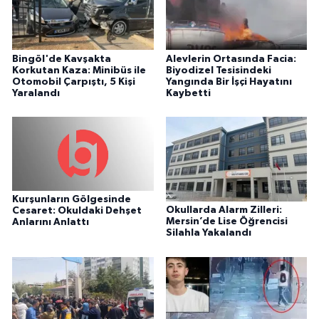
Bingöl'de Kavşakta
Alevlerin Ortasında Facia:
Korkutan Kaza: Minibüs ile
Biyodizel Tesisindeki
Otomobil Çarpıştı, 5 Kişi
Yangında Bir İşçi Hayatını
Yaralandı
Kaybetti
Kurşunların Gölgesinde
Okullarda Alarm Zilleri:
Cesaret: Okuldaki Dehşet
Mersin’de Lise Öğrencisi
Anlarını Anlattı
Silahla Yakalandı