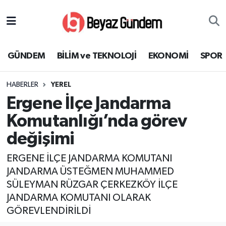
GÜNDEM
Hava Durumu
GÜNDEM
BİLİM ve TEKNOLOJİ
EKONOMİ
SPOR
BİLİM ve TEKNOLOJİ
Trafik Durumu
HABERLER
YEREL
EKONOMİ
Süper Lig Puan Durumu ve Fikstür
Ergene İlçe Jandarma
SPOR
Tüm Manşetler
Komutanlığı’nda görev
değişimi
SAĞLIK
Son Dakika Haberleri
ERGENE İLÇE JANDARMA KOMUTANI
EĞİTİM
Haber Arşivi
JANDARMA ÜSTEĞMEN MUHAMMED
SÜLEYMAN RÜZGAR ÇERKEZKÖY İLÇE
KÜLTÜR SANAT
JANDARMA KOMUTANI OLARAK
GÖREVLENDİRİLDİ
MAGAZİN