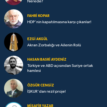
Nerede?
FAHRI KOPAR
HDP'nin kapatılmasına karşı çıkanlar!
EZGI AKGÜL
Akran Zorbalığı ve Ailenin Rolü
HASAN BASRI AYDENIZ
Türkiye ve ABD açısından Suriye ortak
hamlesi
ÖZGÜR CENGIZ
İŞKUR'dan rezil proje!
MISAFIR YAZAR