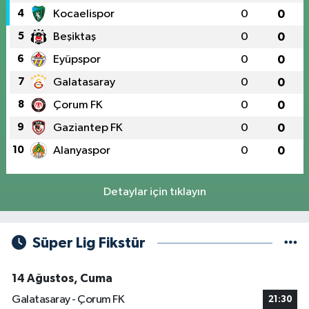
4
Kocaelispor
0
0
5
Beşiktaş
0
0
6
Eyüpspor
0
0
7
Galatasaray
0
0
8
Çorum FK
0
0
9
Gaziantep FK
0
0
10
Alanyaspor
0
0
Detaylar için tıklayın
Süper Lig Fikstür
14 Ağustos, Cuma
Galatasaray - Çorum FK
21:30