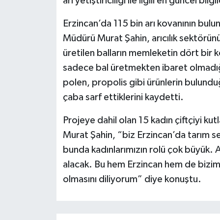
arı yetiştiriciliği ile ilgili en güncel bi
Erzincan’da 115 bin arı kovanının bul
Müdürü Murat Şahin, arıcılık sektörün
üretilen balların memleketin dört bir k
sadece bal üretmekten ibaret olmadığı
polen, propolis gibi ürünlerin bulundu
çaba sarf ettiklerini kaydetti.
Projeye dahil olan 15 kadın çiftçiyi k
Murat Şahin, “biz Erzincan’da tarım s
bunda kadınlarımızın rolü çok büyük. A
alacak. Bu hem Erzincan hem de bizim i
olmasını diliyorum” diye konuştu.