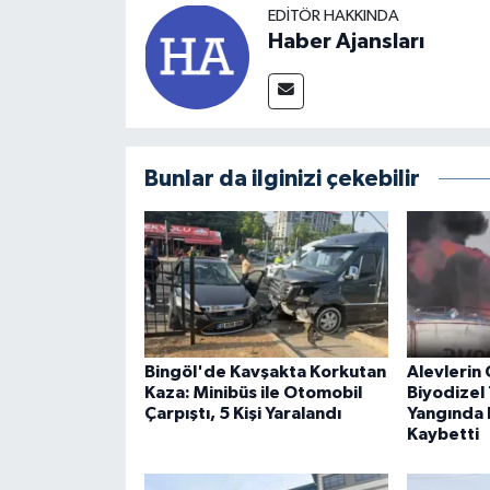
EDITÖR HAKKINDA
Haber Ajansları
Bunlar da ilginizi çekebilir
Bingöl'de Kavşakta Korkutan
Alevlerin 
Kaza: Minibüs ile Otomobil
Biyodizel 
Çarpıştı, 5 Kişi Yaralandı
Yangında B
Kaybetti