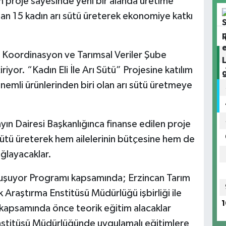
n proje sayesinde yeni bir alanda üretime
lan 15 kadın arı sütü üreterek ekonomiye katkı
 Koordinasyon ve Tarımsal Veriler Şube
iyor. “Kadın Eli İle Arı Sütü” Projesine katılım
önemli ürünlerinden biri olan arı sütü üretmeye
ın Dairesi Başkanlığınca finanse edilen proje
sütü üreterek hem ailelerinin bütçesine hem de
ğlayacaklar.
Buluşuyor Programı kapsamında; Erzincan Tarım
 Araştırma Enstitüsü Müdürlüğü işbirliği ile
1
i” kapsamında önce teorik eğitim alacaklar
Enstitüsü Müdürlüğünde uygulamalı eğitimlere