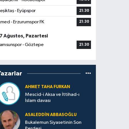
eşiktaş - Eyüpspor
21:30
med - Erzurumspor FK
21:30
7 Ağustos, Pazartesi
amsunspor - Göztepe
21:30
Yazarlar
AHMET TAHA FURKAN
Mescid-i Aksa ve İttihad-ı
İslam davası
ASALEDDIN ABBASOĞLU
Bukalemun Siyasetinin Son
Perdesi