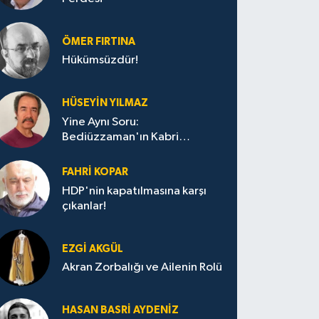
ÖMER FIRTINA
Hükümsüzdür!
HÜSEYIN YILMAZ
Yine Aynı Soru:
Bediüzzaman'ın Kabri
Nerede?
FAHRI KOPAR
HDP'nin kapatılmasına karşı
çıkanlar!
EZGI AKGÜL
Akran Zorbalığı ve Ailenin Rolü
HASAN BASRI AYDENIZ