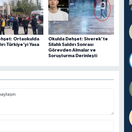
hşet: Ortaokulda
Okulda Dehşet: Siverek’te
dırı Türkiye’yi Yasa
Silahlı Saldırı Sonrası
Görevden Almalar ve
Soruşturma Derinleşti