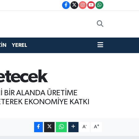
İN
YEREL
retecek
 BİR ALANDA ÜRETİME
RETEREK EKONOMİYE KATKI
-
+
A
A