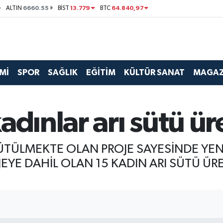
6660.55
13.779
64.840,97
ALTIN
BİST
BTC
Mİ
SPOR
SAĞLIK
EĞİTİM
KÜLTÜR SANAT
MAGAZ
adınlar arı sütü ü
TÜLMEKTE OLAN PROJE SAYESİNDE YENİ
JEYE DAHİL OLAN 15 KADIN ARI SÜTÜ Ü