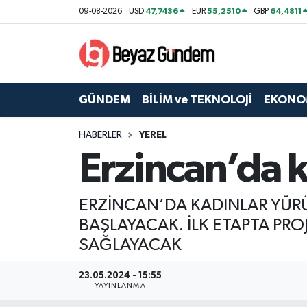
47,7436
55,2510
64,4811
09-08-2026
USD
EUR
GBP
GÜNDEM
Hava Durumu
BİLİM ve TEKNOLOJİ
Trafik Durumu
GÜNDEM
BİLİM ve TEKNOLOJİ
EKONO
EKONOMİ
Süper Lig Puan Durumu ve Fikstür
HABERLER
YEREL
Erzincan’da k
SPOR
Tüm Manşetler
SAĞLIK
Son Dakika Haberleri
ERZİNCAN’DA KADINLAR YÜRÜ
BAŞLAYACAK. İLK ETAPTA PRO
EĞİTİM
Haber Arşivi
SAĞLAYACAK
KÜLTÜR SANAT
23.05.2024 - 15:55
YAYINLANMA
MAGAZİN