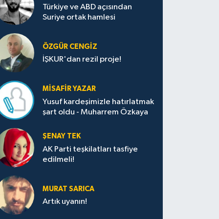
Türkiye ve ABD açısından
Suriye ortak hamlesi
ÖZGÜR CENGIZ
İŞKUR'dan rezil proje!
MISAFIR YAZAR
Yusuf kardeşimizle hatırlatmak
şart oldu - Muharrem Özkaya
ŞENAY TEK
AK Parti teşkilatları tasfiye
edilmeli!
MURAT SARICA
Artık uyanın!