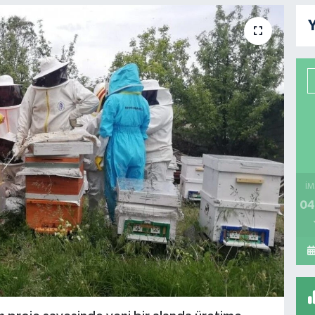
Y
İM
04