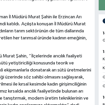
rman İl Müdürü Murat Şahin ile Erzincan Arı
endi katıldı. Açılışta konuşan İl Müdürü Murat
adınların tarım sektörünün de tüm dallarında
1
retilen her tarımsal üründe kadının emeğinin,
G
1
urat Şahin, “İlçelerinde arıcılık faaliyeti
K
ütü yetiştiriciliği konusunda teorik ve
K
li ekipmanlarla donatarak arı sütü üretmelerini
iliği üzerinde söz sahibi olmasını sağlayarak,
G
rilmesi ile kırsal kesimde kadın girişimciliğinin
G
z kırsalda arıcılık faaliyetinde bulunan arı
1
 ile tanıştırmak, modern üretim tekniklerinin ve
B