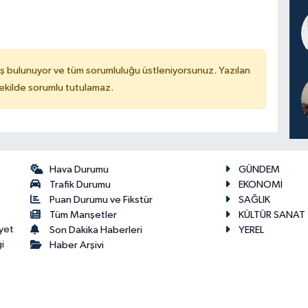
ş bulunuyor ve tüm sorumluluğu üstleniyorsunuz. Yazılan
kilde sorumlu tutulamaz.
Hava Durumu
GÜNDEM
Trafik Durumu
EKONOMİ
Puan Durumu ve Fikstür
SAĞLIK
Tüm Manşetler
KÜLTÜR SANAT
yet
Son Dakika Haberleri
YEREL
i
Haber Arşivi