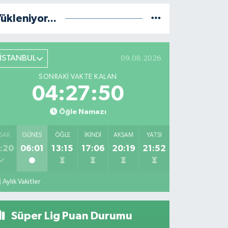
ükleniyor...
İSTANBUL
09.08.2026
SONRAKI VAKTE KALAN
04:27:49
Öğle Namazı
SAK
GÜNEŞ
ÖĞLE
İKINDI
AKŞAM
YATSI
:20
06:01
13:15
17:06
20:19
21:52
Aylık Vakitler
Süper Lig Puan Durumu