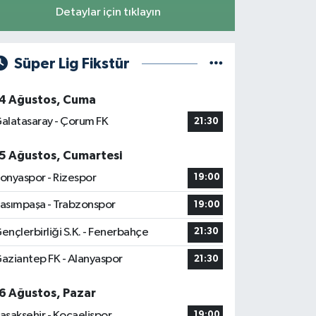
Detaylar için tıklayın
Süper Lig Fikstür
4 Ağustos, Cuma
alatasaray - Çorum FK
21:30
5 Ağustos, Cumartesi
onyaspor - Rizespor
19:00
asımpaşa - Trabzonspor
19:00
ençlerbirliği S.K. - Fenerbahçe
21:30
aziantep FK - Alanyaspor
21:30
6 Ağustos, Pazar
aşakşehir - Kocaelispor
19:00