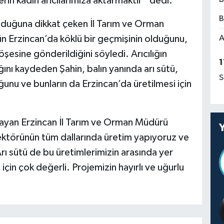
lgilerin kadın arıcılarımıza aktarmaktır” dedi.
B
unduğuna dikkat çeken İl Tarım ve Orman
ün Erzincan’da köklü bir geçmişinin olduğunu,
A
öşesine gönderildiğini söyledi. Arıcılığın
1
nı kaydeden Şahin, balın yanında arı sütü,
S
ğunu ve bunların da Erzincan’da üretilmesi için
utlayan Erzincan İl Tarım ve Orman Müdürü
ektörünün tüm dallarında üretim yapıyoruz ve
rı sütü de bu üretimlerimizin arasında yer
çin çok değerli. Projemizin hayırlı ve uğurlu