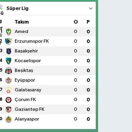
Süper Lig
#
Takım
O
P
1
Amed
0
0
2
Erzurumspor FK
0
0
3
Başakşehir
0
0
4
Kocaelispor
0
0
5
Beşiktaş
0
0
6
Eyüpspor
0
0
7
Galatasaray
0
0
8
Çorum FK
0
0
9
Gaziantep FK
0
0
0
Alanyaspor
0
0