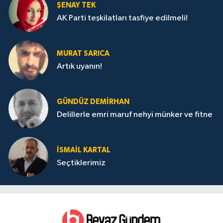
ŞENAY TEK
AK Parti teşkilatları tasfiye edilmeli!
MURAT SARICA
Artık uyanın!
GÜNDÜZ DEMIRHAN
Delillerle emri maruf nehyi münker ve fitne
İSMAIL KARTAL
Seçtiklerimiz