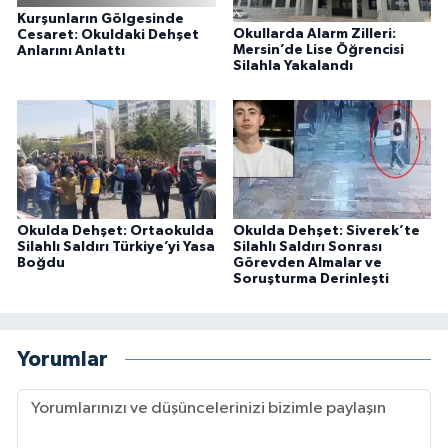
Kurşunların Gölgesinde
Okullarda Alarm Zilleri:
Cesaret: Okuldaki Dehşet
Mersin’de Lise Öğrencisi
Anlarını Anlattı
Silahla Yakalandı
Okulda Dehşet: Ortaokulda
Okulda Dehşet: Siverek’te
Silahlı Saldırı Türkiye’yi Yasa
Silahlı Saldırı Sonrası
Boğdu
Görevden Almalar ve
Soruşturma Derinleşti
Yorumlar