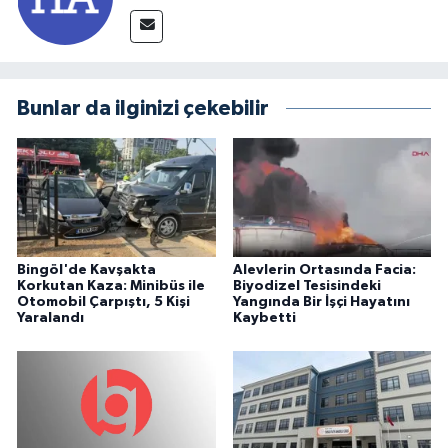
Bunlar da ilginizi çekebilir
Bingöl'de Kavşakta
Alevlerin Ortasında Facia:
Korkutan Kaza: Minibüs ile
Biyodizel Tesisindeki
Otomobil Çarpıştı, 5 Kişi
Yangında Bir İşçi Hayatını
Yaralandı
Kaybetti