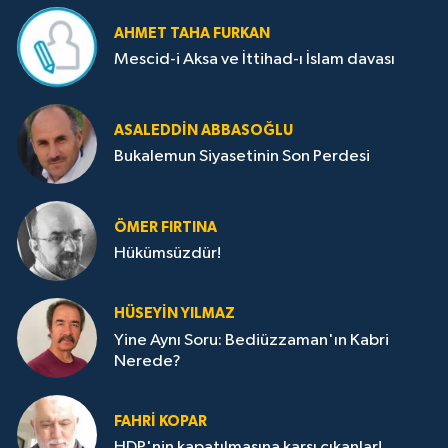
AHMET TAHA FURKAN
Mescid-i Aksa ve İttihad-ı İslam davası
ASALEDDIN ABBASOĞLU
Bukalemun Siyasetinin Son Perdesi
ÖMER FIRTINA
Hükümsüzdür!
HÜSEYIN YILMAZ
Yine Aynı Soru: Bediüzzaman'ın Kabri
Nerede?
FAHRI KOPAR
HDP'nin kapatılmasına karşı çıkanlar!