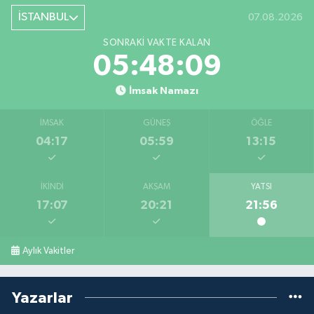
İSTANBUL
07.08.2026
SONRAKI VAKTE KALAN
05:48:08
İmsak Namazı
İMSAK
GÜNEŞ
ÖĞLE
04:17
05:59
13:15
İKINDI
AKŞAM
YATSI
17:07
20:21
21:56
Aylık Vakitler
Yazarlar