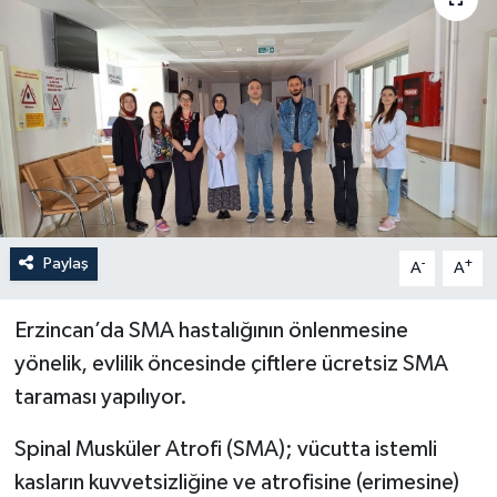
YEREL
Paylaş
-
+
A
A
Erzincan’da SMA hastalığının önlenmesine
yönelik, evlilik öncesinde çiftlere ücretsiz SMA
taraması yapılıyor.
Spinal Musküler Atrofi (SMA); vücutta istemli
kasların kuvvetsizliğine ve atrofisine (erimesine)