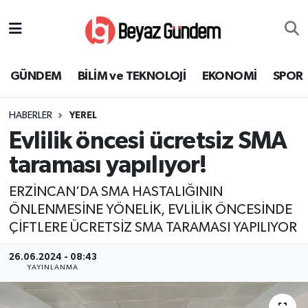
GÜNDEM
Hava Durumu
GÜNDEM
BİLİM ve TEKNOLOJİ
EKONOMİ
SPOR
BİLİM ve TEKNOLOJİ
Trafik Durumu
HABERLER
YEREL
EKONOMİ
Süper Lig Puan Durumu ve Fikstür
Evlilik öncesi ücretsiz SMA
SPOR
Tüm Manşetler
taraması yapılıyor!
ERZİNCAN’DA SMA HASTALIĞININ
SAĞLIK
Son Dakika Haberleri
ÖNLENMESİNE YÖNELİK, EVLİLİK ÖNCESİNDE
ÇİFTLERE ÜCRETSİZ SMA TARAMASI YAPILIYOR
EĞİTİM
Haber Arşivi
26.06.2024 - 08:43
KÜLTÜR SANAT
YAYINLANMA
MAGAZİN