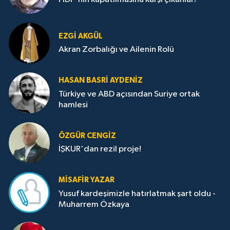
EZGI AKGÜL
Akran Zorbalığı ve Ailenin Rolü
HASAN BASRI AYDENIZ
Türkiye ve ABD açısından Suriye ortak
hamlesi
ÖZGÜR CENGIZ
İŞKUR'dan rezil proje!
MISAFIR YAZAR
Yusuf kardeşimizle hatırlatmak şart oldu -
Muharrem Özkaya