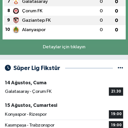
7
Galatasaray
0
0
8
Çorum FK
0
0
9
Gaziantep FK
0
0
10
Alanyaspor
0
0
Detaylar için tıklayın
Süper Lig Fikstür
14 Ağustos, Cuma
Galatasaray - Çorum FK
21:30
15 Ağustos, Cumartesi
Konyaspor - Rizespor
19:00
Kasımpaşa - Trabzonspor
19:00