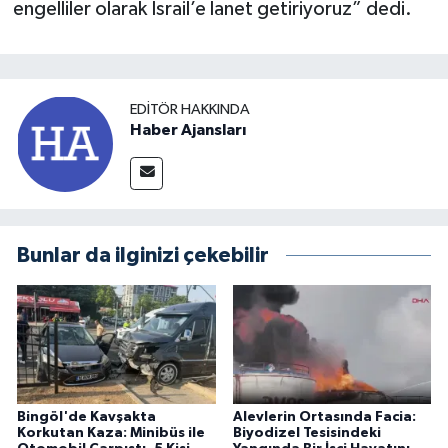
engelliler olarak İsrail’e lanet getiriyoruz” dedi.
EDITÖR HAKKINDA
Haber Ajansları
Bunlar da ilginizi çekebilir
Bingöl'de Kavşakta
Alevlerin Ortasında Facia:
Korkutan Kaza: Minibüs ile
Biyodizel Tesisindeki