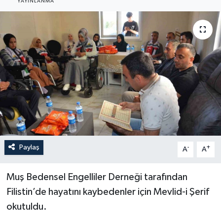
YAYINLANMA
YEREL
Paylaş
-
+
A
A
Muş Bedensel Engelliler Derneği tarafından
Filistin’de hayatını kaybedenler için Mevlid-i Şerif
okutuldu.