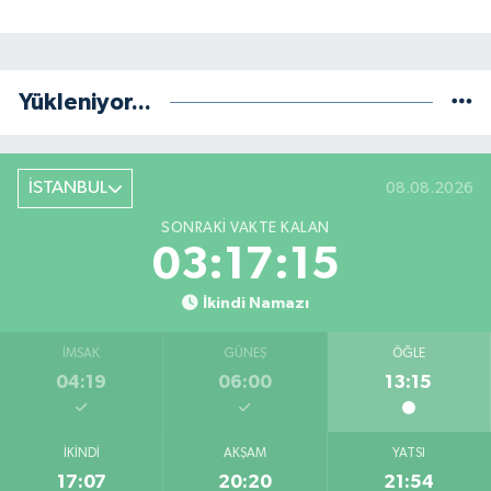
Yükleniyor...
İSTANBUL
08.08.2026
SONRAKI VAKTE KALAN
03:17:15
İkindi Namazı
İMSAK
GÜNEŞ
ÖĞLE
04:19
06:00
13:15
İKINDI
AKŞAM
YATSI
17:07
20:20
21:54