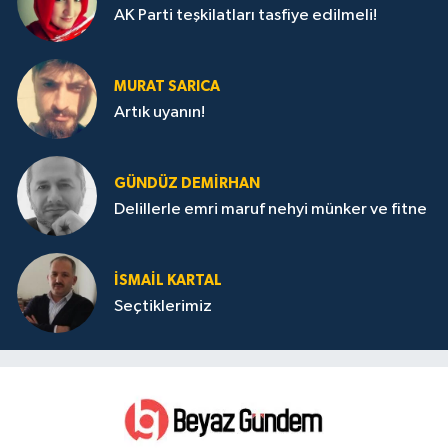
AK Parti teşkilatları tasfiye edilmeli!
MURAT SARICA
Artık uyanın!
GÜNDÜZ DEMIRHAN
Delillerle emri maruf nehyi münker ve fitne
İSMAIL KARTAL
Seçtiklerimiz