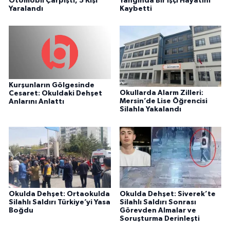
Otomobil Çarpıştı, 5 Kişi
Yangında Bir İşçi Hayatını
Yaralandı
Kaybetti
Kurşunların Gölgesinde
Okullarda Alarm Zilleri:
Cesaret: Okuldaki Dehşet
Mersin’de Lise Öğrencisi
Anlarını Anlattı
Silahla Yakalandı
Okulda Dehşet: Ortaokulda
Okulda Dehşet: Siverek’te
Silahlı Saldırı Türkiye’yi Yasa
Silahlı Saldırı Sonrası
Boğdu
Görevden Almalar ve
Soruşturma Derinleşti