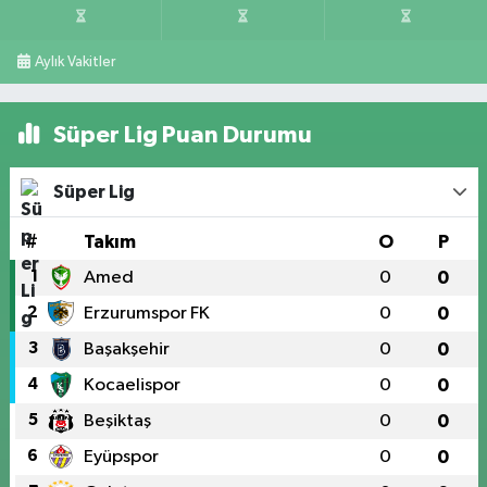
Aylık Vakitler
Süper Lig Puan Durumu
Süper Lig
#
Takım
O
P
1
Amed
0
0
2
Erzurumspor FK
0
0
3
Başakşehir
0
0
4
Kocaelispor
0
0
5
Beşiktaş
0
0
6
Eyüpspor
0
0