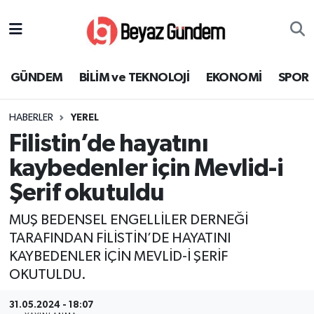
GÜNDEM
Hava Durumu
GÜNDEM
BİLİM ve TEKNOLOJİ
EKONOMİ
SPOR
BİLİM ve TEKNOLOJİ
Trafik Durumu
HABERLER
YEREL
EKONOMİ
Süper Lig Puan Durumu ve Fikstür
Filistin’de hayatını
SPOR
Tüm Manşetler
kaybedenler için Mevlid-i
Şerif okutuldu
SAĞLIK
Son Dakika Haberleri
MUŞ BEDENSEL ENGELLİLER DERNEĞİ
EĞİTİM
Haber Arşivi
TARAFINDAN FİLİSTİN’DE HAYATINI
KAYBEDENLER İÇİN MEVLİD-İ ŞERİF
KÜLTÜR SANAT
OKUTULDU.
MAGAZİN
31.05.2024 - 18:07