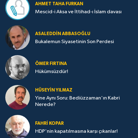
AHMET TAHA FURKAN
Mescid-i Aksa ve İttihad-ı İslam davası
ASALEDDIN ABBASOĞLU
Bukalemun Siyasetinin Son Perdesi
ÖMER FIRTINA
Hükümsüzdür!
HÜSEYIN YILMAZ
Yine Aynı Soru: Bediüzzaman'ın Kabri
Nerede?
FAHRI KOPAR
HDP'nin kapatılmasına karşı çıkanlar!