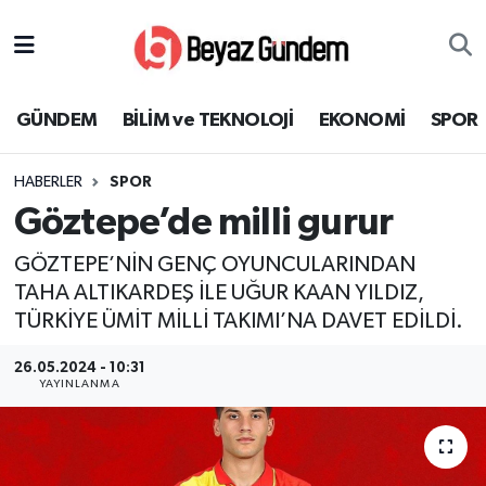
GÜNDEM
Hava Durumu
GÜNDEM
BİLİM ve TEKNOLOJİ
EKONOMİ
SPOR
BİLİM ve TEKNOLOJİ
Trafik Durumu
HABERLER
SPOR
EKONOMİ
Süper Lig Puan Durumu ve Fikstür
Göztepe’de milli gurur
SPOR
Tüm Manşetler
GÖZTEPE’NİN GENÇ OYUNCULARINDAN
TAHA ALTIKARDEŞ İLE UĞUR KAAN YILDIZ,
SAĞLIK
Son Dakika Haberleri
TÜRKİYE ÜMİT MİLLİ TAKIMI’NA DAVET EDİLDİ.
EĞİTİM
Haber Arşivi
26.05.2024 - 10:31
YAYINLANMA
KÜLTÜR SANAT
MAGAZİN