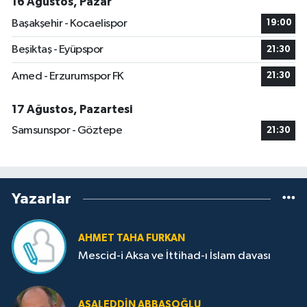
16 Ağustos, Pazar
Başakşehir - Kocaelispor
19:00
Beşiktaş - Eyüpspor
21:30
Amed - Erzurumspor FK
21:30
17 Ağustos, Pazartesi
Samsunspor - Göztepe
21:30
Yazarlar
AHMET TAHA FURKAN
Mescid-i Aksa ve İttihad-ı İslam davası
ASALEDDIN ABBASOĞLU