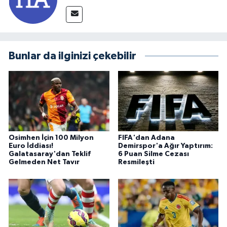
Bunlar da ilginizi çekebilir
Osimhen İçin 100 Milyon
FIFA'dan Adana
Euro İddiası!
Demirspor'a Ağır Yaptırım:
Galatasaray'dan Teklif
6 Puan Silme Cezası
Gelmeden Net Tavır
Resmileşti