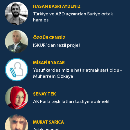
HASAN BASRI AYDENIZ
Türkiye ve ABD açısından Suriye ortak
hamlesi
ÖZGÜR CENGIZ
İŞKUR'dan rezil proje!
MISAFIR YAZAR
Yusuf kardeşimizle hatırlatmak şart oldu -
Muharrem Özkaya
ŞENAY TEK
AK Parti teşkilatları tasfiye edilmeli!
MURAT SARICA
Artık uyanın!