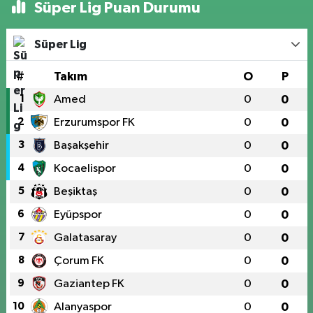
Süper Lig Puan Durumu
Süper Lig
#
Takım
O
P
1
Amed
0
0
2
Erzurumspor FK
0
0
3
Başakşehir
0
0
4
Kocaelispor
0
0
5
Beşiktaş
0
0
6
Eyüpspor
0
0
7
Galatasaray
0
0
8
Çorum FK
0
0
9
Gaziantep FK
0
0
10
Alanyaspor
0
0