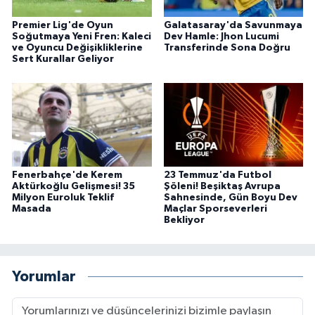
Premier Lig'de Oyun
Galatasaray'da Savunmaya
Soğutmaya Yeni Fren: Kaleci
Dev Hamle: Jhon Lucumi
ve Oyuncu Değişikliklerine
Transferinde Sona Doğru
Sert Kurallar Geliyor
Fenerbahçe'de Kerem
23 Temmuz'da Futbol
Aktürkoğlu Gelişmesi! 35
Şöleni! Beşiktaş Avrupa
Milyon Euroluk Teklif
Sahnesinde, Gün Boyu Dev
Masada
Maçlar Sporseverleri
Bekliyor
Yorumlar