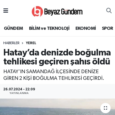
GÜNDEM
Hava Durumu
GÜNDEM
BİLİM ve TEKNOLOJİ
EKONOMİ
SPOR
BİLİM ve TEKNOLOJİ
Trafik Durumu
HABERLER
YEREL
EKONOMİ
Süper Lig Puan Durumu ve Fikstür
Hatay’da denizde boğulma
SPOR
Tüm Manşetler
tehlikesi geçiren şahıs öldü
HATAY’IN SAMANDAĞ İLÇESİNDE DENİZE
SAĞLIK
Son Dakika Haberleri
GİREN 2 KİŞİ BOĞULMA TEHLİKESİ GEÇİRDİ.
EĞİTİM
Haber Arşivi
26.07.2024 - 22:09
YAYINLANMA
KÜLTÜR SANAT
MAGAZİN