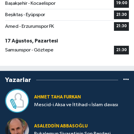
Başakşehir - Kocaelispor
19:00
Beşiktaş - Eyüpspor
21:30
Amed - Erzurumspor FK
21:30
17 Ağustos, Pazartesi
Samsunspor - Göztepe
21:30
Yazarlar
AHMET TAHA FURKAN
Mescid-i Aksa ve İttihad-ı İslam davası
ASALEDDIN ABBASOĞLU
Bukalemun Siyasetinin Son Perdesi