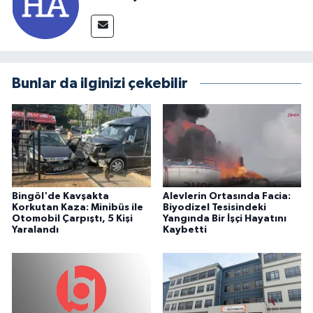
Bunlar da ilginizi çekebilir
Bingöl'de Kavşakta
Alevlerin Ortasında Facia:
Korkutan Kaza: Minibüs ile
Biyodizel Tesisindeki
Otomobil Çarpıştı, 5 Kişi
Yangında Bir İşçi Hayatını
Yaralandı
Kaybetti