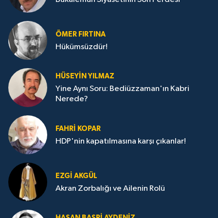
ÖMER FIRTINA
Hükümsüzdür!
HÜSEYIN YILMAZ
Yine Aynı Soru: Bediüzzaman'ın Kabri
Nerede?
FAHRI KOPAR
HDP'nin kapatılmasına karşı çıkanlar!
EZGI AKGÜL
Akran Zorbalığı ve Ailenin Rolü
HASAN BASRI AYDENIZ