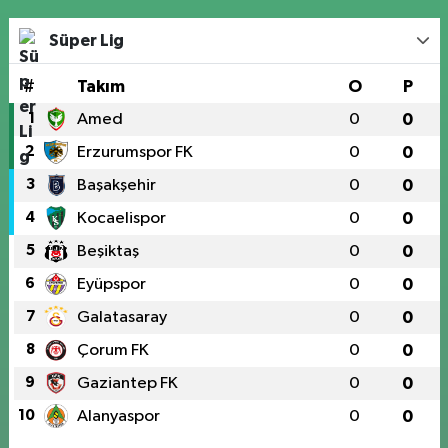
Süper Lig
#
Takım
O
P
1
Amed
0
0
2
Erzurumspor FK
0
0
3
Başakşehir
0
0
4
Kocaelispor
0
0
5
Beşiktaş
0
0
6
Eyüpspor
0
0
7
Galatasaray
0
0
8
Çorum FK
0
0
9
Gaziantep FK
0
0
10
Alanyaspor
0
0