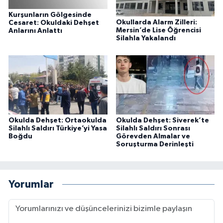
Kurşunların Gölgesinde
Okullarda Alarm Zilleri:
Cesaret: Okuldaki Dehşet
Mersin’de Lise Öğrencisi
Anlarını Anlattı
Silahla Yakalandı
Okulda Dehşet: Ortaokulda
Okulda Dehşet: Siverek’te
Silahlı Saldırı Türkiye’yi Yasa
Silahlı Saldırı Sonrası
Boğdu
Görevden Almalar ve
Soruşturma Derinleşti
Yorumlar