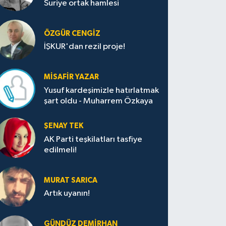
Suriye ortak hamlesi
ÖZGÜR CENGIZ
İŞKUR'dan rezil proje!
MISAFIR YAZAR
Yusuf kardeşimizle hatırlatmak
şart oldu - Muharrem Özkaya
ŞENAY TEK
AK Parti teşkilatları tasfiye
edilmeli!
MURAT SARICA
Artık uyanın!
GÜNDÜZ DEMIRHAN