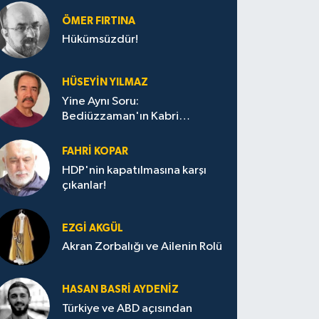
ÖMER FIRTINA
Hükümsüzdür!
HÜSEYIN YILMAZ
Yine Aynı Soru:
Bediüzzaman'ın Kabri
Nerede?
FAHRI KOPAR
HDP'nin kapatılmasına karşı
çıkanlar!
EZGI AKGÜL
Akran Zorbalığı ve Ailenin Rolü
HASAN BASRI AYDENIZ
Türkiye ve ABD açısından