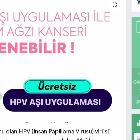
Y
İM
04
unu olan HPV (İnsan Papilloma Virüsü) virüsü