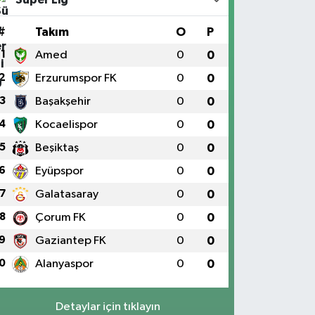
#
Takım
O
P
1
Amed
0
0
2
Erzurumspor FK
0
0
3
Başakşehir
0
0
4
Kocaelispor
0
0
5
Beşiktaş
0
0
6
Eyüpspor
0
0
7
Galatasaray
0
0
8
Çorum FK
0
0
9
Gaziantep FK
0
0
0
Alanyaspor
0
0
Detaylar için tıklayın