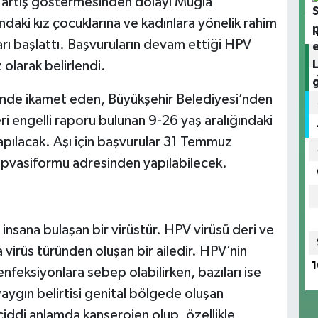
da artış göstermesinden dolayı Muğla
ndaki kız çocuklarına ve kadınlara yönelik rahim
ları başlattı. Başvuruların devam ettiği HPV
 olarak belirlendi.
 içinde ikamet eden, Büyükşehir Belediyesi’nden
i engelli raporu bulunan 9-26 yaş aralığındaki
yapılacak. Aşı için başvurular 31 Temmuz
hpvasiformu adresinden yapılabilecek.
insana bulaşan bir virüstür. HPV virüsü deri ve
 virüs türünden oluşan bir ailedir. HPV’nin
1
 enfeksiyonlara sebep olabilirken, bazıları ise
yaygın belirtisi genital bölgede oluşan
ri ciddi anlamda kanserojen olup, özellikle