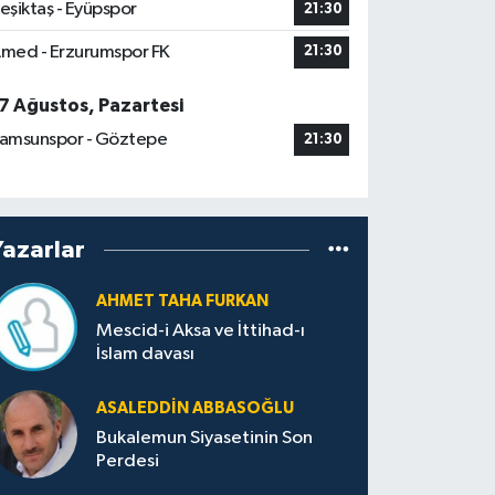
eşiktaş - Eyüpspor
21:30
med - Erzurumspor FK
21:30
7 Ağustos, Pazartesi
amsunspor - Göztepe
21:30
Yazarlar
AHMET TAHA FURKAN
Mescid-i Aksa ve İttihad-ı
İslam davası
ASALEDDIN ABBASOĞLU
Bukalemun Siyasetinin Son
Perdesi