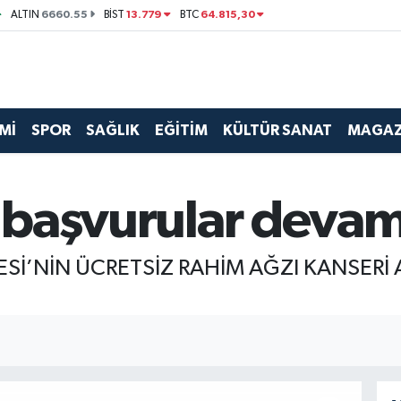
6660.55
13.779
64.815,30
ALTIN
BİST
BTC
Mİ
SPOR
SAĞLIK
EĞİTİM
KÜLTÜR SANAT
MAGAZ
n başvurular deva
Sİ’NİN ÜCRETSİZ RAHİM AĞZI KANSERİ 