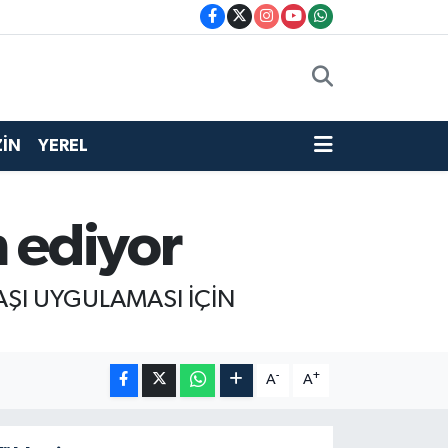
İN
YEREL
m ediyor
AŞI UYGULAMASI İÇİN
-
+
A
A