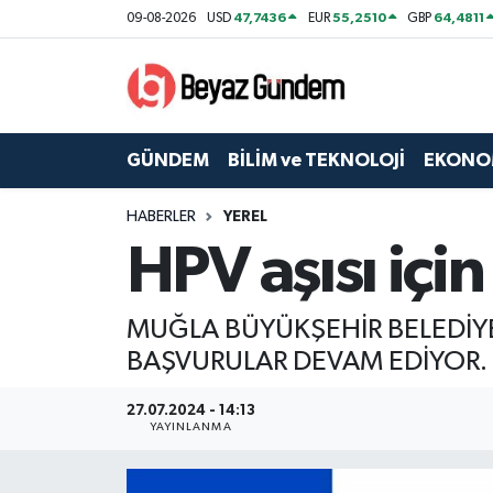
47,7436
55,2510
64,4811
09-08-2026
USD
EUR
GBP
GÜNDEM
Hava Durumu
BİLİM ve TEKNOLOJİ
Trafik Durumu
GÜNDEM
BİLİM ve TEKNOLOJİ
EKONO
EKONOMİ
Süper Lig Puan Durumu ve Fikstür
HABERLER
YEREL
HPV aşısı içi
SPOR
Tüm Manşetler
SAĞLIK
Son Dakika Haberleri
MUĞLA BÜYÜKŞEHİR BELEDİYE
BAŞVURULAR DEVAM EDİYOR.
EĞİTİM
Haber Arşivi
27.07.2024 - 14:13
KÜLTÜR SANAT
YAYINLANMA
MAGAZİN