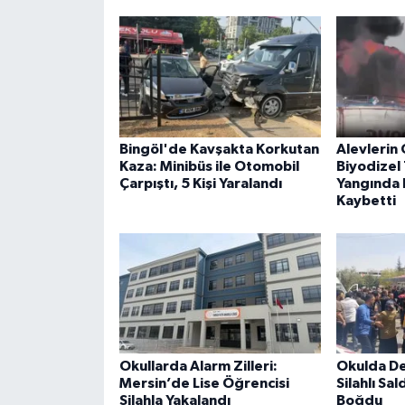
Bingöl'de Kavşakta Korkutan
Alevlerin 
Kaza: Minibüs ile Otomobil
Biyodizel 
Çarpıştı, 5 Kişi Yaralandı
Yangında B
Kaybetti
Okullarda Alarm Zilleri:
Okulda De
Mersin’de Lise Öğrencisi
Silahlı Sal
Silahla Yakalandı
Boğdu