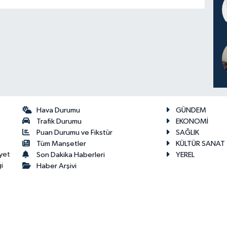
Hava Durumu
GÜNDEM
Trafik Durumu
EKONOMİ
Puan Durumu ve Fikstür
SAĞLIK
Tüm Manşetler
KÜLTÜR SANAT
yet
Son Dakika Haberleri
YEREL
i
Haber Arşivi