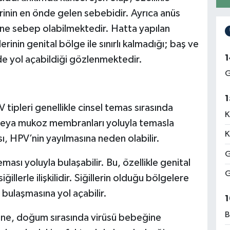
erinin en önde gelen sebebidir. Ayrıca anüs
ine sebep olabilmektedir. Hatta yapılan
inin genital bölge ile sınırlı kalmadığı; baş ve
1
de yol açabildiği gözlenmektedir.
G
1
tipleri genellikle cinsel temas sırasında
K
si veya mukoz membranları yoluyla temasla
K
sı, HPV’nin yayılmasına neden olabilir.
G
eması yoluyla bulaşabilir. Bu, özellikle genital
G
illerle ilişkilidir. Siğillerin olduğu bölgelere
ulaşmasına yol açabilir.
1
B
anne, doğum sırasında virüsü bebeğine