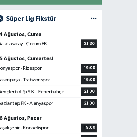
Süper Lig Fikstür
4 Ağustos, Cuma
alatasaray - Çorum FK
21:30
5 Ağustos, Cumartesi
onyaspor - Rizespor
19:00
asımpaşa - Trabzonspor
19:00
ençlerbirliği S.K. - Fenerbahçe
21:30
aziantep FK - Alanyaspor
21:30
6 Ağustos, Pazar
aşakşehir - Kocaelispor
19:00