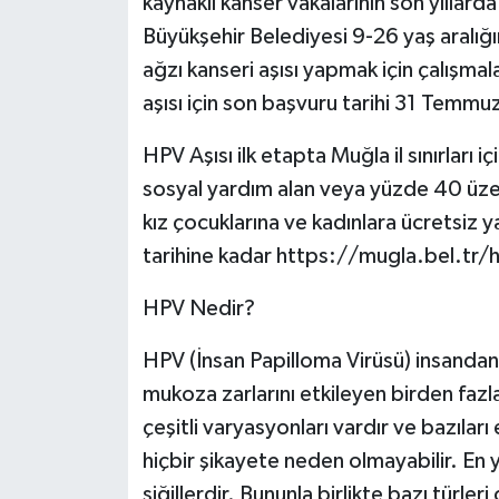
kaynaklı kanser vakalarının son yıllar
Büyükşehir Belediyesi 9-26 yaş aralığı
ağzı kanseri aşısı yapmak için çalışma
aşısı için son başvuru tarihi 31 Temmuz
HPV Aşısı ilk etapta Muğla il sınırları
sosyal yardım alan veya yüzde 40 üzer
kız çocuklarına ve kadınlara ücretsiz 
tarihine kadar https://mugla.bel.tr/
HPV Nedir?
HPV (İnsan Papilloma Virüsü) insandan 
mukoza zarlarını etkileyen birden fazla
çeşitli varyasyonları vardır ve bazıları
hiçbir şikayete neden olmayabilir. En 
siğillerdir. Bununla birlikte bazı türle