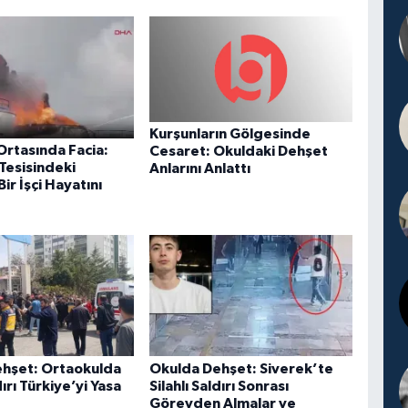
Kurşunların Gölgesinde
Ortasında Facia:
Cesaret: Okuldaki Dehşet
Tesisindeki
Anlarını Anlattı
ir İşçi Hayatını
hşet: Ortaokulda
Okulda Dehşet: Siverek’te
dırı Türkiye’yi Yasa
Silahlı Saldırı Sonrası
Görevden Almalar ve