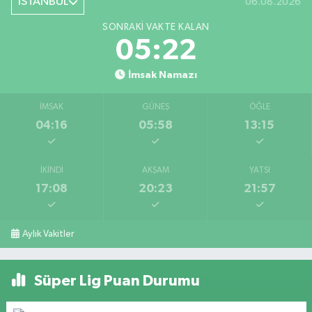
İSTANBUL
06.08.2026
SONRAKI VAKTE KALAN
05:21
İmsak Namazı
İMSAK
GÜNEŞ
ÖĞLE
04:16
05:58
13:15
İKINDI
AKŞAM
YATSI
17:08
20:23
21:57
Aylık Vakitler
Süper Lig Puan Durumu