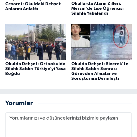
Okullarda Alarm Zilleri:
Cesaret: Okuldaki Dehşet
Mersin’de Lise Öğrencisi
Anlarını Anlattı
Silahla Yakalandı
Okulda Dehşet: Ortaokulda
Okulda Dehşet: Siverek’te
Silahlı Saldırı Türkiye’yi Yasa
Silahlı Saldırı Sonrası
Boğdu
Görevden Almalar ve
Soruşturma Derinleşti
Yorumlar