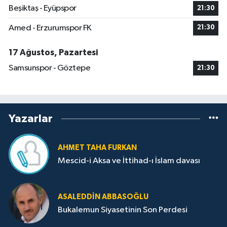
Beşiktaş - Eyüpspor
21:30
Amed - Erzurumspor FK
21:30
17 Ağustos, Pazartesi
Samsunspor - Göztepe
21:30
Yazarlar
AHMET TAHA FURKAN
Mescid-i Aksa ve İttihad-ı İslam davası
ASALEDDIN ABBASOĞLU
Bukalemun Siyasetinin Son Perdesi