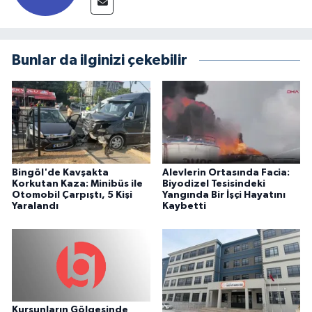
Bunlar da ilginizi çekebilir
Bingöl'de Kavşakta
Alevlerin Ortasında Facia:
Korkutan Kaza: Minibüs ile
Biyodizel Tesisindeki
Otomobil Çarpıştı, 5 Kişi
Yangında Bir İşçi Hayatını
Yaralandı
Kaybetti
Kurşunların Gölgesinde