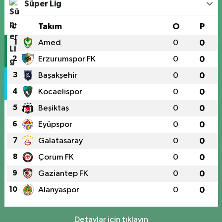
Süper Lig
#
Takım
O
P
1
Amed
0
0
2
Erzurumspor FK
0
0
3
Başakşehir
0
0
4
Kocaelispor
0
0
5
Beşiktaş
0
0
6
Eyüpspor
0
0
7
Galatasaray
0
0
8
Çorum FK
0
0
9
Gaziantep FK
0
0
10
Alanyaspor
0
0
Detaylar için tıklayın