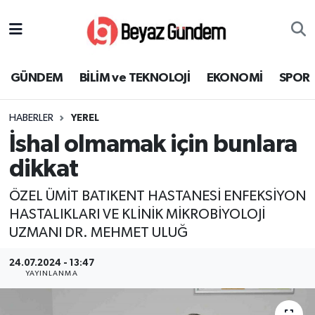
GÜNDEM
Hava Durumu
GÜNDEM
BİLİM ve TEKNOLOJİ
EKONOMİ
SPOR
BİLİM ve TEKNOLOJİ
Trafik Durumu
HABERLER
YEREL
EKONOMİ
Süper Lig Puan Durumu ve Fikstür
İshal olmamak için bunlara
SPOR
Tüm Manşetler
dikkat
ÖZEL ÜMİT BATIKENT HASTANESİ ENFEKSİYON
SAĞLIK
Son Dakika Haberleri
HASTALIKLARI VE KLİNİK MİKROBİYOLOJİ
UZMANI DR. MEHMET ULUĞ
EĞİTİM
Haber Arşivi
24.07.2024 - 13:47
KÜLTÜR SANAT
YAYINLANMA
MAGAZİN