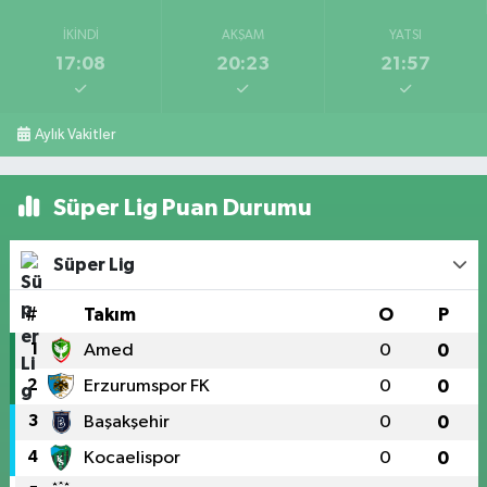
İKINDI
AKŞAM
YATSI
17:08
20:23
21:57
Aylık Vakitler
Süper Lig Puan Durumu
Süper Lig
#
Takım
O
P
1
Amed
0
0
2
Erzurumspor FK
0
0
3
Başakşehir
0
0
4
Kocaelispor
0
0