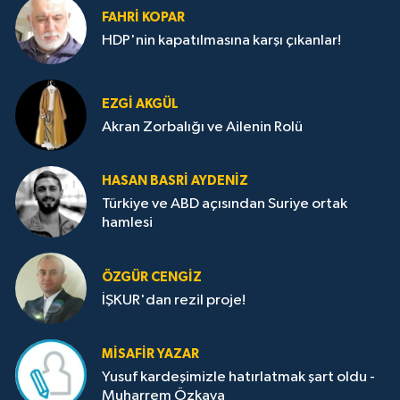
FAHRI KOPAR
HDP'nin kapatılmasına karşı çıkanlar!
EZGI AKGÜL
Akran Zorbalığı ve Ailenin Rolü
HASAN BASRI AYDENIZ
Türkiye ve ABD açısından Suriye ortak
hamlesi
ÖZGÜR CENGIZ
İŞKUR'dan rezil proje!
MISAFIR YAZAR
Yusuf kardeşimizle hatırlatmak şart oldu -
Muharrem Özkaya