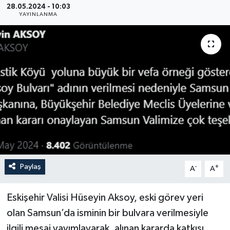
28.05.2024 - 10:03
YAYINLANMA
YEREL
Paylaş
-
+
A
A
Eskişehir Valisi Hüseyin Aksoy, eski görev yeri
olan Samsun’da isminin bir bulvara verilmesiyle
ilgili mesaj yayımlayarak, alınan kararda katkısı