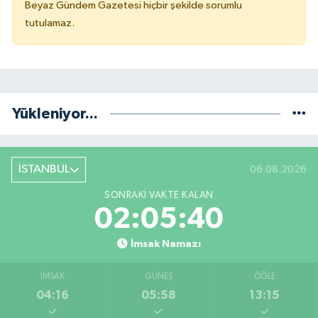
Beyaz Gündem Gazetesi hiçbir şekilde sorumlu
tutulamaz.
Yükleniyor...
İSTANBUL
06.08.2026
SONRAKI VAKTE KALAN
02:05:40
İmsak Namazı
İMSAK
GÜNEŞ
ÖĞLE
04:16
05:58
13:15