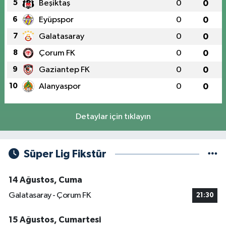
5
Beşiktaş
0
0
6
Eyüpspor
0
0
7
Galatasaray
0
0
8
Çorum FK
0
0
9
Gaziantep FK
0
0
10
Alanyaspor
0
0
Detaylar için tıklayın
Süper Lig Fikstür
14 Ağustos, Cuma
Galatasaray - Çorum FK
21:30
15 Ağustos, Cumartesi