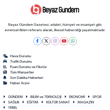
Beyaz Gündem Gazetesi; adalet, hürriyet ve insaniyet gibi
evrensel ilkleri referans alarak, ilkesel haberciliği yaşatmaktadır.
Hava Durumu
Trafik Durumu
Puan Durumu ve Fikstür
Tüm Manşetler
Son Dakika Haberleri
Haber Arşivi
GÜNDEM
BİLİM ve TEKNOLOJİ
EKONOMİ
SPOR
SAĞLIK
EĞİTİM
KÜLTÜR SANAT
MAGAZİN
YEREL