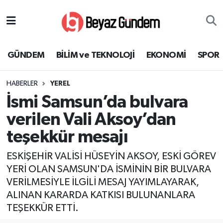
GÜNDEM
Hava Durumu
GÜNDEM
BİLİM ve TEKNOLOJİ
EKONOMİ
SPOR
BİLİM ve TEKNOLOJİ
Trafik Durumu
HABERLER
YEREL
EKONOMİ
Süper Lig Puan Durumu ve Fikstür
İsmi Samsun’da bulvara
SPOR
Tüm Manşetler
verilen Vali Aksoy’dan
teşekkür mesajı
SAĞLIK
Son Dakika Haberleri
ESKİŞEHİR VALİSİ HÜSEYİN AKSOY, ESKİ GÖREV
EĞİTİM
Haber Arşivi
YERİ OLAN SAMSUN'DA İSMİNİN BİR BULVARA
VERİLMESİYLE İLGİLİ MESAJ YAYIMLAYARAK,
KÜLTÜR SANAT
ALINAN KARARDA KATKISI BULUNANLARA
TEŞEKKÜR ETTİ.
MAGAZİN