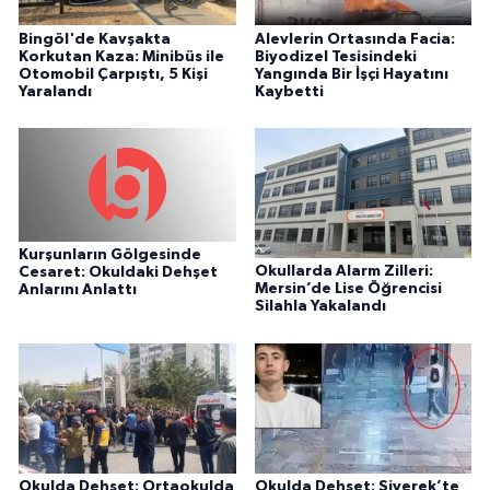
Bingöl'de Kavşakta
Alevlerin Ortasında Facia:
Korkutan Kaza: Minibüs ile
Biyodizel Tesisindeki
Otomobil Çarpıştı, 5 Kişi
Yangında Bir İşçi Hayatını
Yaralandı
Kaybetti
Kurşunların Gölgesinde
Okullarda Alarm Zilleri:
Cesaret: Okuldaki Dehşet
Mersin’de Lise Öğrencisi
Anlarını Anlattı
Silahla Yakalandı
Okulda Dehşet: Ortaokulda
Okulda Dehşet: Siverek’te