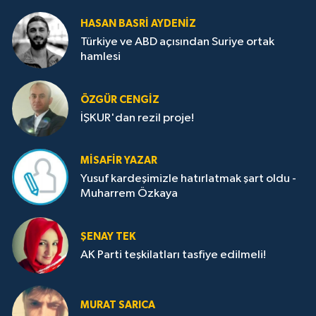
HASAN BASRI AYDENIZ
Türkiye ve ABD açısından Suriye ortak
hamlesi
ÖZGÜR CENGIZ
İŞKUR'dan rezil proje!
MISAFIR YAZAR
Yusuf kardeşimizle hatırlatmak şart oldu -
Muharrem Özkaya
ŞENAY TEK
AK Parti teşkilatları tasfiye edilmeli!
MURAT SARICA