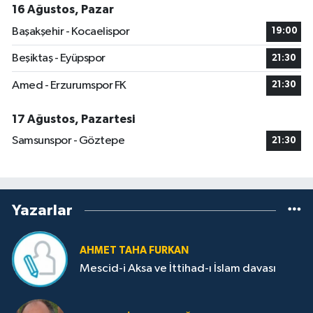
16 Ağustos, Pazar
Başakşehir - Kocaelispor
19:00
Beşiktaş - Eyüpspor
21:30
Amed - Erzurumspor FK
21:30
17 Ağustos, Pazartesi
Samsunspor - Göztepe
21:30
Yazarlar
AHMET TAHA FURKAN
Mescid-i Aksa ve İttihad-ı İslam davası