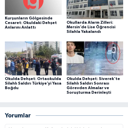
Kurşunların Gölgesinde
Okullarda Alarm Zilleri:
Cesaret: Okuldaki Dehşet
Mersin’de Lise Öğrencisi
Anlarını Anlattı
Silahla Yakalandı
Okulda Dehşet: Ortaokulda
Okulda Dehşet: Siverek’te
Silahlı Saldırı Türkiye’yi Yasa
Silahlı Saldırı Sonrası
Boğdu
Görevden Almalar ve
Soruşturma Derinleşti
Yorumlar