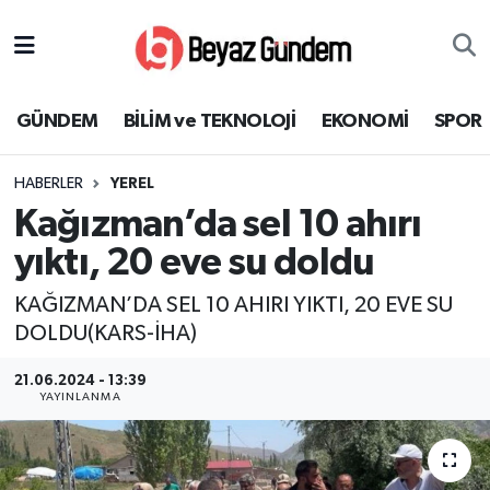
GÜNDEM
Hava Durumu
GÜNDEM
BİLİM ve TEKNOLOJİ
EKONOMİ
SPOR
BİLİM ve TEKNOLOJİ
Trafik Durumu
HABERLER
YEREL
EKONOMİ
Süper Lig Puan Durumu ve Fikstür
Kağızman’da sel 10 ahırı
SPOR
Tüm Manşetler
yıktı, 20 eve su doldu
KAĞIZMAN’DA SEL 10 AHIRI YIKTI, 20 EVE SU
SAĞLIK
Son Dakika Haberleri
DOLDU(KARS-İHA)
EĞİTİM
Haber Arşivi
21.06.2024 - 13:39
YAYINLANMA
KÜLTÜR SANAT
MAGAZİN