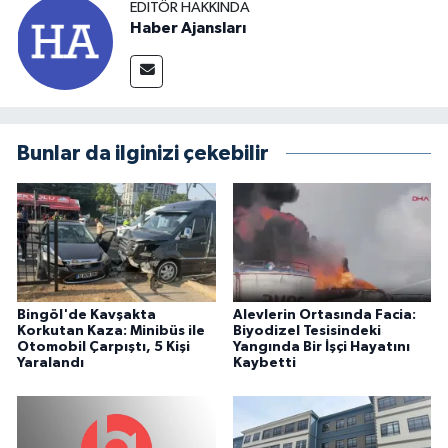
EDITÖR HAKKINDA
Haber Ajansları
Bunlar da ilginizi çekebilir
Bingöl'de Kavşakta
Alevlerin Ortasında Facia:
Korkutan Kaza: Minibüs ile
Biyodizel Tesisindeki
Otomobil Çarpıştı, 5 Kişi
Yangında Bir İşçi Hayatını
Yaralandı
Kaybetti