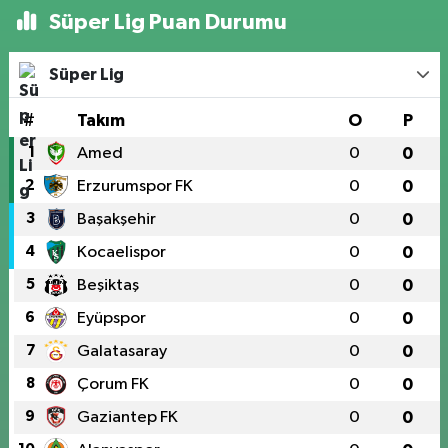
Süper Lig Puan Durumu
Süper Lig
#
Takım
O
P
1
Amed
0
0
2
Erzurumspor FK
0
0
3
Başakşehir
0
0
4
Kocaelispor
0
0
5
Beşiktaş
0
0
6
Eyüpspor
0
0
7
Galatasaray
0
0
8
Çorum FK
0
0
9
Gaziantep FK
0
0