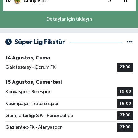
10
Alanyaspor
0
0
Detaylar için tıklayın
Süper Lig Fikstür
14 Ağustos, Cuma
Galatasaray - Çorum FK
21:30
15 Ağustos, Cumartesi
Konyaspor - Rizespor
19:00
Kasımpaşa - Trabzonspor
19:00
Gençlerbirliği S.K. - Fenerbahçe
21:30
Gaziantep FK - Alanyaspor
21:30