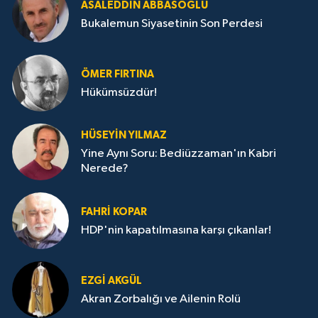
ASALEDDIN ABBASOĞLU
Bukalemun Siyasetinin Son Perdesi
ÖMER FIRTINA
Hükümsüzdür!
HÜSEYIN YILMAZ
Yine Aynı Soru: Bediüzzaman'ın Kabri
Nerede?
FAHRI KOPAR
HDP'nin kapatılmasına karşı çıkanlar!
EZGI AKGÜL
Akran Zorbalığı ve Ailenin Rolü