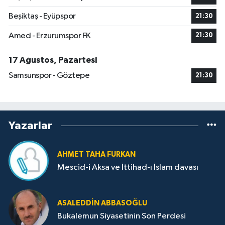
Beşiktaş - Eyüpspor
21:30
Amed - Erzurumspor FK
21:30
17 Ağustos, Pazartesi
Samsunspor - Göztepe
21:30
Yazarlar
AHMET TAHA FURKAN
Mescid-i Aksa ve İttihad-ı İslam davası
ASALEDDIN ABBASOĞLU
Bukalemun Siyasetinin Son Perdesi