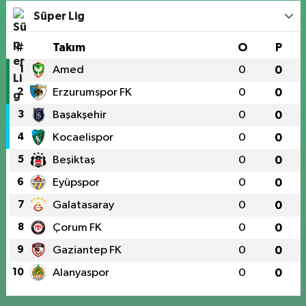
Süper Lig
#
Takım
O
P
1
Amed
0
0
2
Erzurumspor FK
0
0
3
Başakşehir
0
0
4
Kocaelispor
0
0
5
Beşiktaş
0
0
6
Eyüpspor
0
0
7
Galatasaray
0
0
8
Çorum FK
0
0
9
Gaziantep FK
0
0
10
Alanyaspor
0
0