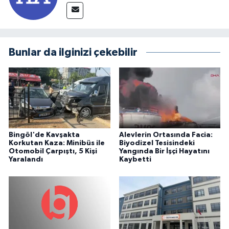
Bunlar da ilginizi çekebilir
Bingöl'de Kavşakta
Alevlerin Ortasında Facia:
Korkutan Kaza: Minibüs ile
Biyodizel Tesisindeki
Otomobil Çarpıştı, 5 Kişi
Yangında Bir İşçi Hayatını
Yaralandı
Kaybetti