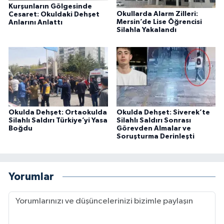
Kurşunların Gölgesinde
Okullarda Alarm Zilleri:
Cesaret: Okuldaki Dehşet
Mersin’de Lise Öğrencisi
Anlarını Anlattı
Silahla Yakalandı
Okulda Dehşet: Ortaokulda
Okulda Dehşet: Siverek’te
Silahlı Saldırı Türkiye’yi Yasa
Silahlı Saldırı Sonrası
Boğdu
Görevden Almalar ve
Soruşturma Derinleşti
Yorumlar