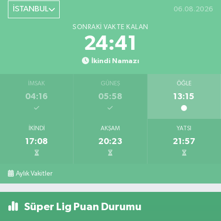
İSTANBUL
06.08.2026
SONRAKI VAKTE KALAN
24:41
İkindi Namazı
İMSAK
GÜNEŞ
ÖĞLE
04:16
05:58
13:15
İKINDI
AKŞAM
YATSI
17:08
20:23
21:57
Aylık Vakitler
Süper Lig Puan Durumu