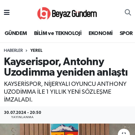
GÜNDEM
Hava Durumu
GÜNDEM
BİLİM ve TEKNOLOJİ
EKONOMİ
SPOR
BİLİM ve TEKNOLOJİ
Trafik Durumu
HABERLER
YEREL
EKONOMİ
Süper Lig Puan Durumu ve Fikstür
Kayserispor, Antohny
SPOR
Tüm Manşetler
Uzodimma yeniden anlaştı
KAYSERİSPOR, NİJERYALI OYUNCU ANTHONY
SAĞLIK
Son Dakika Haberleri
UZODİMMA İLE 1 YILLIK YENİ SÖZLEŞME
İMZALADI.
EĞİTİM
Haber Arşivi
30.07.2024 - 20:50
KÜLTÜR SANAT
YAYINLANMA
MAGAZİN