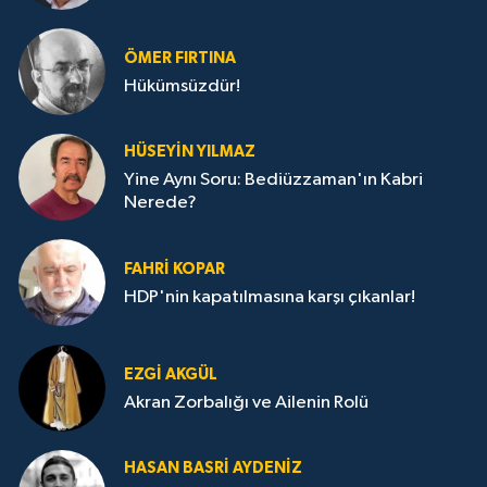
ÖMER FIRTINA
Hükümsüzdür!
HÜSEYIN YILMAZ
Yine Aynı Soru: Bediüzzaman'ın Kabri
Nerede?
FAHRI KOPAR
HDP'nin kapatılmasına karşı çıkanlar!
EZGI AKGÜL
Akran Zorbalığı ve Ailenin Rolü
HASAN BASRI AYDENIZ