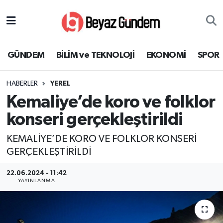
GÜNDEM
Hava Durumu
GÜNDEM
BİLİM ve TEKNOLOJİ
EKONOMİ
SPOR
BİLİM ve TEKNOLOJİ
Trafik Durumu
HABERLER
YEREL
EKONOMİ
Süper Lig Puan Durumu ve Fikstür
Kemaliye’de koro ve folklor
SPOR
Tüm Manşetler
konseri gerçekleştirildi
KEMALİYE’DE KORO VE FOLKLOR KONSERİ
SAĞLIK
Son Dakika Haberleri
GERÇEKLEŞTİRİLDİ
EĞİTİM
Haber Arşivi
22.06.2024 - 11:42
YAYINLANMA
KÜLTÜR SANAT
MAGAZİN