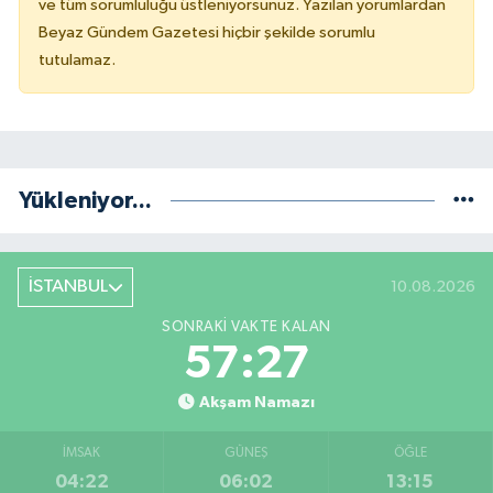
ve tüm sorumluluğu üstleniyorsunuz. Yazılan yorumlardan
Beyaz Gündem Gazetesi hiçbir şekilde sorumlu
tutulamaz.
Yükleniyor...
İSTANBUL
10.08.2026
SONRAKI VAKTE KALAN
57:26
Akşam Namazı
İMSAK
GÜNEŞ
ÖĞLE
04:22
06:02
13:15