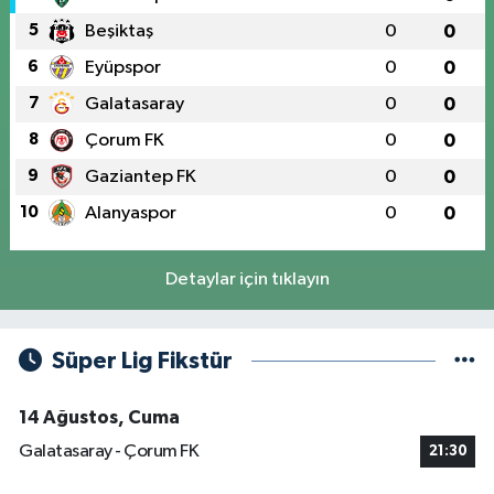
5
Beşiktaş
0
0
6
Eyüpspor
0
0
7
Galatasaray
0
0
8
Çorum FK
0
0
9
Gaziantep FK
0
0
10
Alanyaspor
0
0
Detaylar için tıklayın
Süper Lig Fikstür
14 Ağustos, Cuma
Galatasaray - Çorum FK
21:30