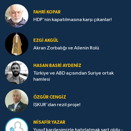
FAHRI KOPAR
HDP'nin kapatılmasına karşı çıkanlar!
EZGI AKGÜL
Akran Zorbalığı ve Ailenin Rolü
HASAN BASRI AYDENIZ
Türkiye ve ABD açısından Suriye ortak
hamlesi
ÖZGÜR CENGIZ
İŞKUR'dan rezil proje!
MISAFIR YAZAR
Yusuf kardeşimizle hatırlatmak şart oldu -