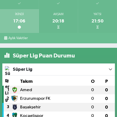
İKINDI
AKŞAM
YATSI
17:06
20:18
21:50
Aylık Vakitler
Süper Lig Puan Durumu
Süper Lig
#
Takım
O
P
1
Amed
0
0
2
Erzurumspor FK
0
0
3
Başakşehir
0
0
4
Kocaelispor
0
0