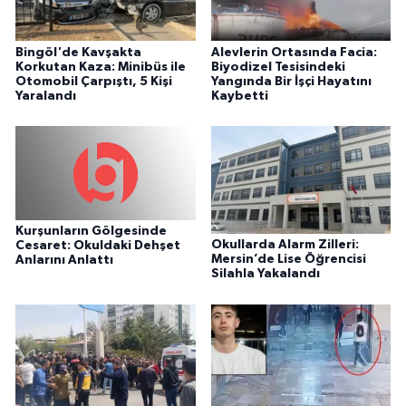
Bingöl'de Kavşakta
Alevlerin Ortasında Facia:
Korkutan Kaza: Minibüs ile
Biyodizel Tesisindeki
Otomobil Çarpıştı, 5 Kişi
Yangında Bir İşçi Hayatını
Yaralandı
Kaybetti
Kurşunların Gölgesinde
Okullarda Alarm Zilleri:
Cesaret: Okuldaki Dehşet
Mersin’de Lise Öğrencisi
Anlarını Anlattı
Silahla Yakalandı