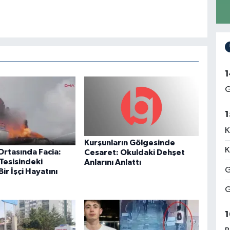
1
G
1
K
Kurşunların Gölgesinde
K
Ortasında Facia:
Cesaret: Okuldaki Dehşet
Tesisindeki
Anlarını Anlattı
G
ir İşçi Hayatını
G
1