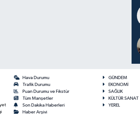
Hava Durumu
GÜNDEM
Trafik Durumu
EKONOMİ
Puan Durumu ve Fikstür
SAĞLIK
Tüm Manşetler
KÜLTÜR SANAT
yet
Son Dakika Haberleri
YEREL
i
Haber Arşivi