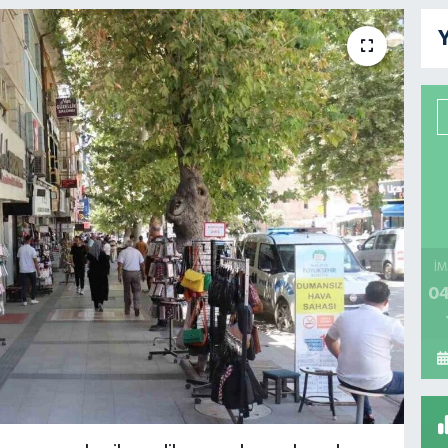
Y
İM
04