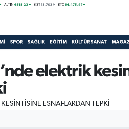
6518.23
13.703
64.475,47
ALTIN
BİST
BTC
Mİ
SPOR
SAĞLIK
EĞİTİM
KÜLTÜR SANAT
MAGAZ
’nde elektrik kesin
i
 KESİNTİSİNE ESNAFLARDAN TEPKİ