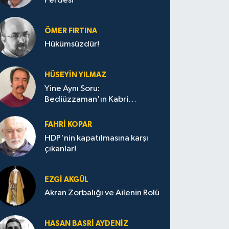
Perdesi
ÖMER FIRTINA
Hükümsüzdür!
HÜSEYIN YILMAZ
Yine Aynı Soru:
Bediüzzaman'ın Kabri
Nerede?
FAHRI KOPAR
HDP'nin kapatılmasına karşı
çıkanlar!
EZGI AKGÜL
Akran Zorbalığı ve Ailenin Rolü
HASAN BASRI AYDENIZ