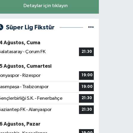
Detaylar için tıklayın
Süper Lig Fikstür
4 Ağustos, Cuma
alatasaray - Çorum FK
21:30
5 Ağustos, Cumartesi
onyaspor - Rizespor
19:00
asımpaşa - Trabzonspor
19:00
ençlerbirliği S.K. - Fenerbahçe
21:30
aziantep FK - Alanyaspor
21:30
6 Ağustos, Pazar