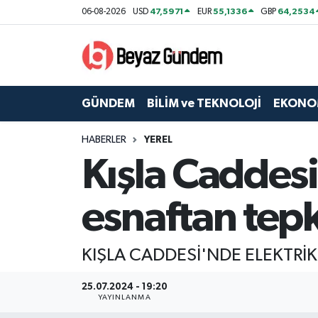
47,5971
55,1336
64,2534
06-08-2026
USD
EUR
GBP
GÜNDEM
Hava Durumu
BİLİM ve TEKNOLOJİ
Trafik Durumu
GÜNDEM
BİLİM ve TEKNOLOJİ
EKONO
EKONOMİ
Süper Lig Puan Durumu ve Fikstür
HABERLER
YEREL
Kışla Caddesi
SPOR
Tüm Manşetler
SAĞLIK
Son Dakika Haberleri
esnaftan tepk
EĞİTİM
Haber Arşivi
KIŞLA CADDESİ'NDE ELEKTRİK
KÜLTÜR SANAT
25.07.2024 - 19:20
YAYINLANMA
MAGAZİN