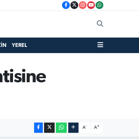
İN
YEREL
tisine
-
+
A
A