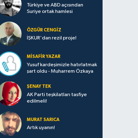
Türkiye ve ABD açısından
Suriye ortak hamlesi
ÖZGÜR CENGIZ
İŞKUR'dan rezil proje!
MISAFIR YAZAR
Yusuf kardeşimizle hatırlatmak
şart oldu - Muharrem Özkaya
ŞENAY TEK
AK Parti teşkilatları tasfiye
edilmeli!
MURAT SARICA
Artık uyanın!