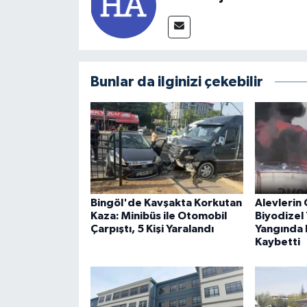
Bunlar da ilginizi çekebilir
Bingöl'de Kavşakta Korkutan
Alevlerin 
Kaza: Minibüs ile Otomobil
Biyodizel 
Çarpıştı, 5 Kişi Yaralandı
Yangında B
Kaybetti