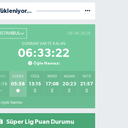
ükleniyor...
İSTANBUL
06.08.2026
SONRAKI VAKTE KALAN
06:33:21
Öğle Namazı
SAK
GÜNEŞ
ÖĞLE
İKINDI
AKŞAM
YATSI
:16
05:58
13:15
17:08
20:23
21:57
Aylık Vakitler
Süper Lig Puan Durumu