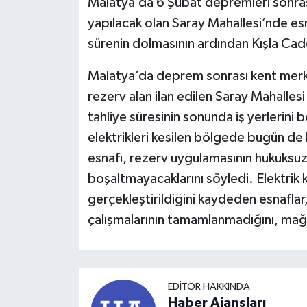
Malatya’da 6 Şubat depremleri sonrası 
yapılacak olan Saray Mahallesi’nde esna
sürenin dolmasının ardından Kışla Cadd
Malatya’da deprem sonrası kent merk
rezerv alan ilan edilen Saray Mahalles
tahliye süresinin sonunda iş yerlerin
elektrikleri kesilen bölgede bugün de
esnafı, rezerv uygulamasının hukuksuz 
boşaltmayacaklarını söyledi. Elektrik ke
gerçekleştirildiğini kaydeden esnaflar, 
çalışmalarının tamamlanmadığını, mağdu
EDITÖR HAKKINDA
Haber Ajansları