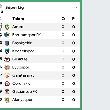
Süper Lig
#
Takım
O
P
1
Amed
0
0
2
Erzurumspor FK
0
0
3
Başakşehir
0
0
4
Kocaelispor
0
0
5
Beşiktaş
0
0
6
Eyüpspor
0
0
7
Galatasaray
0
0
8
Çorum FK
0
0
9
Gaziantep FK
0
0
0
Alanyaspor
0
0