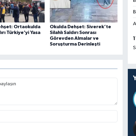
B
B
A
hşet: Ortaokulda
Okulda Dehşet: Siverek’te
dırı Türkiye’yi Yasa
Silahlı Saldırı Sonrası
Görevden Almalar ve
1
Soruşturma Derinleşti
S