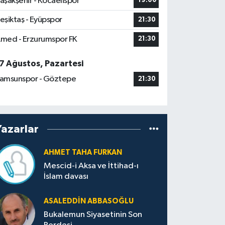
aşakşehir - Kocaelispor
19:00
eşiktaş - Eyüpspor
21:30
med - Erzurumspor FK
21:30
7 Ağustos, Pazartesi
amsunspor - Göztepe
21:30
Yazarlar
AHMET TAHA FURKAN
Mescid-i Aksa ve İttihad-ı
İslam davası
ASALEDDIN ABBASOĞLU
Bukalemun Siyasetinin Son