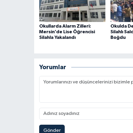
Okullarda Alarm Zilleri:
Okulda De
Mersin’de Lise Öğrencisi
Silahlı Sal
Silahla Yakalandı
Boğdu
Yorumlar
Gönder