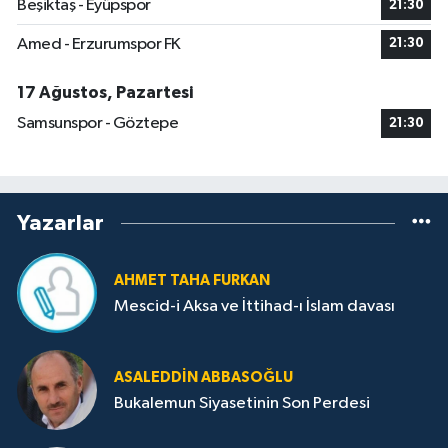
Beşiktaş - Eyüpspor
21:30
Amed - Erzurumspor FK
21:30
17 Ağustos, Pazartesi
Samsunspor - Göztepe
21:30
Yazarlar
AHMET TAHA FURKAN
Mescid-i Aksa ve İttihad-ı İslam davası
ASALEDDIN ABBASOĞLU
Bukalemun Siyasetinin Son Perdesi