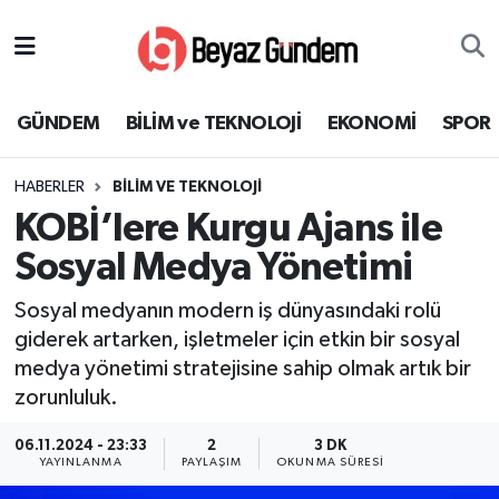
GÜNDEM
Hava Durumu
GÜNDEM
BİLİM ve TEKNOLOJİ
EKONOMİ
SPOR
BİLİM ve TEKNOLOJİ
Trafik Durumu
HABERLER
BİLİM VE TEKNOLOJİ
EKONOMİ
Süper Lig Puan Durumu ve Fikstür
KOBİ’lere Kurgu Ajans ile
SPOR
Tüm Manşetler
Sosyal Medya Yönetimi
Sosyal medyanın modern iş dünyasındaki rolü
SAĞLIK
Son Dakika Haberleri
giderek artarken, işletmeler için etkin bir sosyal
medya yönetimi stratejisine sahip olmak artık bir
EĞİTİM
Haber Arşivi
zorunluluk.
KÜLTÜR SANAT
06.11.2024 - 23:33
2
3 DK
YAYINLANMA
PAYLAŞIM
OKUNMA SÜRESI
MAGAZİN