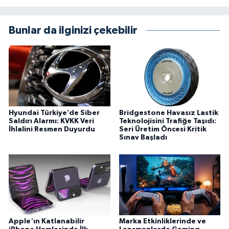
Bunlar da ilginizi çekebilir
Hyundai Türkiye’de Siber
Bridgestone Havasız Lastik
Saldırı Alarmı: KVKK Veri
Teknolojisini Trafiğe Taşıdı:
İhlalini Resmen Duyurdu
Seri Üretim Öncesi Kritik
Sınav Başladı
Apple'ın Katlanabilir
Marka Etkinliklerinde ve