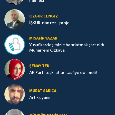
hamlesi
ÖZGÜR CENGIZ
İŞKUR'dan rezil proje!
MISAFIR YAZAR
Yusuf kardeşimizle hatırlatmak şart oldu -
Muharrem Özkaya
ŞENAY TEK
AK Parti teşkilatları tasfiye edilmeli!
MURAT SARICA
Artık uyanın!