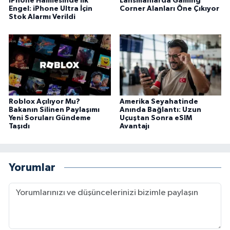
iPhone Hamlesinde İlk
Lansmanlarda Gaming
Engel: iPhone Ultra İçin
Corner Alanları Öne Çıkıyor
Stok Alarmı Verildi
Roblox Açılıyor Mu?
Amerika Seyahatinde
Bakanın Silinen Paylaşımı
Anında Bağlantı: Uzun
Yeni Soruları Gündeme
Uçuştan Sonra eSIM
Taşıdı
Avantajı
Yorumlar