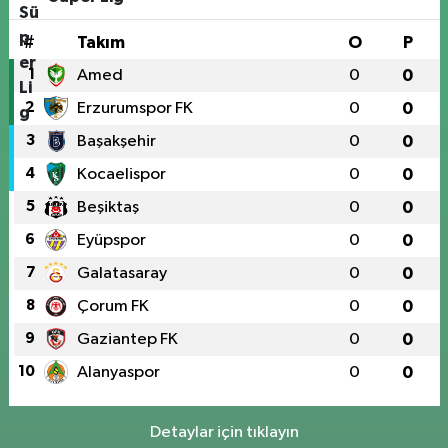
#
Takım
O
P
1
Amed
0
0
2
Erzurumspor FK
0
0
3
Başakşehir
0
0
4
Kocaelispor
0
0
5
Beşiktaş
0
0
6
Eyüpspor
0
0
7
Galatasaray
0
0
8
Çorum FK
0
0
9
Gaziantep FK
0
0
10
Alanyaspor
0
0
Detaylar için tıklayın