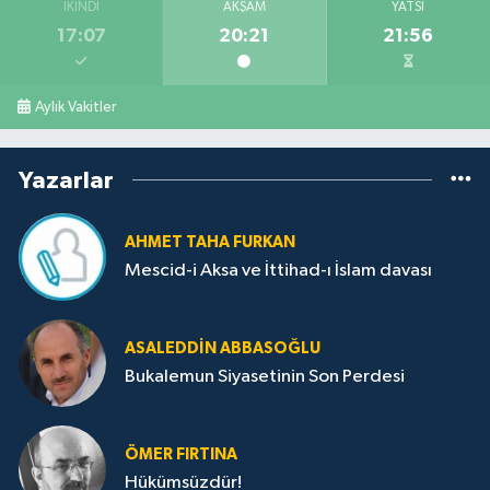
İKINDI
AKŞAM
YATSI
17:07
20:21
21:56
Aylık Vakitler
Yazarlar
AHMET TAHA FURKAN
Mescid-i Aksa ve İttihad-ı İslam davası
ASALEDDIN ABBASOĞLU
Bukalemun Siyasetinin Son Perdesi
ÖMER FIRTINA
Hükümsüzdür!