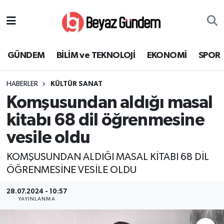
GÜNDEM
Hava Durumu
GÜNDEM
BİLİM ve TEKNOLOJİ
EKONOMİ
SPOR
BİLİM ve TEKNOLOJİ
Trafik Durumu
HABERLER
KÜLTÜR SANAT
EKONOMİ
Süper Lig Puan Durumu ve Fikstür
Komşusundan aldığı masal
SPOR
Tüm Manşetler
kitabı 68 dil öğrenmesine
vesile oldu
SAĞLIK
Son Dakika Haberleri
KOMŞUSUNDAN ALDIĞI MASAL KİTABI 68 DİL
EĞİTİM
Haber Arşivi
ÖĞRENMESİNE VESİLE OLDU
KÜLTÜR SANAT
28.07.2024 - 10:57
YAYINLANMA
MAGAZİN