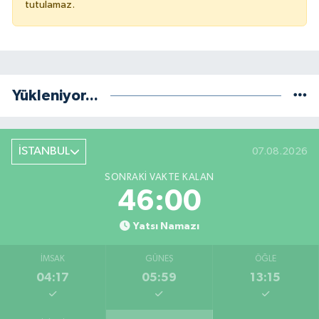
tutulamaz.
Yükleniyor...
İSTANBUL
07.08.2026
SONRAKI VAKTE KALAN
45:59
Yatsı Namazı
İMSAK
GÜNEŞ
ÖĞLE
04:17
05:59
13:15