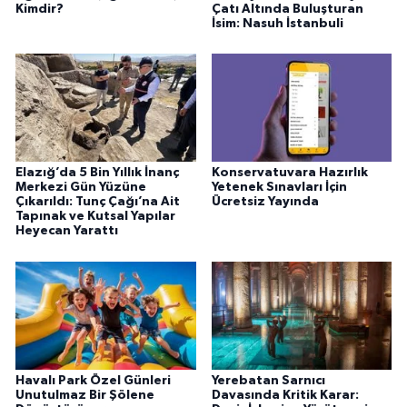
Kimdir?
Çatı Altında Buluşturan
İsim: Nasuh İstanbuli
Elazığ’da 5 Bin Yıllık İnanç
Konservatuvara Hazırlık
Merkezi Gün Yüzüne
Yetenek Sınavları İçin
Çıkarıldı: Tunç Çağı’na Ait
Ücretsiz Yayında
Tapınak ve Kutsal Yapılar
Heyecan Yarattı
Havalı Park Özel Günleri
Yerebatan Sarnıcı
Unutulmaz Bir Şölene
Davasında Kritik Karar: