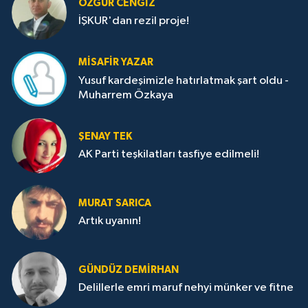
ÖZGÜR CENGIZ
İŞKUR'dan rezil proje!
MISAFIR YAZAR
Yusuf kardeşimizle hatırlatmak şart oldu -
Muharrem Özkaya
ŞENAY TEK
AK Parti teşkilatları tasfiye edilmeli!
MURAT SARICA
Artık uyanın!
GÜNDÜZ DEMIRHAN
Delillerle emri maruf nehyi münker ve fitne