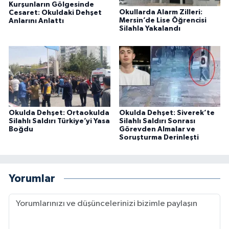
Kurşunların Gölgesinde
Okullarda Alarm Zilleri:
Cesaret: Okuldaki Dehşet
Mersin’de Lise Öğrencisi
Anlarını Anlattı
Silahla Yakalandı
Okulda Dehşet: Ortaokulda
Okulda Dehşet: Siverek’te
Silahlı Saldırı Türkiye’yi Yasa
Silahlı Saldırı Sonrası
Boğdu
Görevden Almalar ve
Soruşturma Derinleşti
Yorumlar