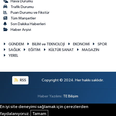
Hava Durumu
Trafik Durumu
Puan Durumu ve Fikstür
Tüm Manşetler
Son Dakika Haberleri
Haber Arşivi
GÜNDEM
BİLİM ve TEKNOLOJİ
EKONOMİ
SPOR
SAĞLIK
EĞİTİM
KÜLTÜR SANAT
MAGAZİN
YEREL
RSS
Copyright © 2024. Her hakkı saklıdır.
Haber Yazılımı:
TE Bilişim
En iyi site deneyimi sağlamak için çerezlerden
faydalanıyoruz.
Tamam