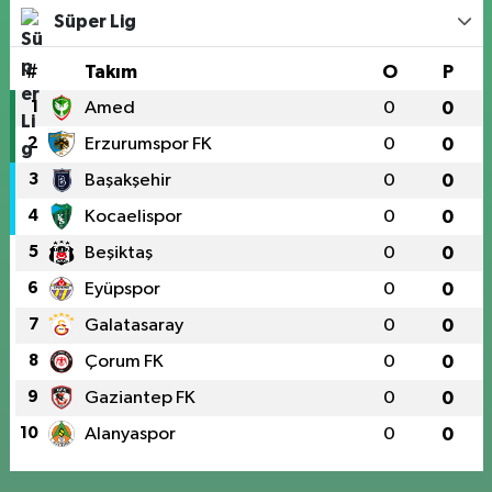
Süper Lig
#
Takım
O
P
1
Amed
0
0
2
Erzurumspor FK
0
0
3
Başakşehir
0
0
4
Kocaelispor
0
0
5
Beşiktaş
0
0
6
Eyüpspor
0
0
7
Galatasaray
0
0
8
Çorum FK
0
0
9
Gaziantep FK
0
0
10
Alanyaspor
0
0