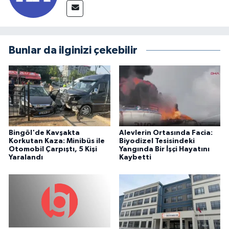
Bunlar da ilginizi çekebilir
Bingöl'de Kavşakta
Alevlerin Ortasında Facia:
Korkutan Kaza: Minibüs ile
Biyodizel Tesisindeki
Otomobil Çarpıştı, 5 Kişi
Yangında Bir İşçi Hayatını
Yaralandı
Kaybetti