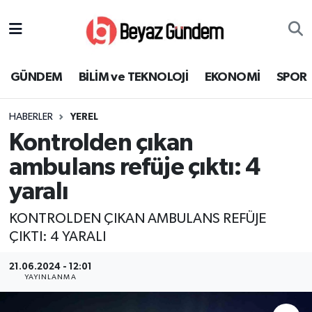
GÜNDEM
Hava Durumu
GÜNDEM
BİLİM ve TEKNOLOJİ
EKONOMİ
SPOR
BİLİM ve TEKNOLOJİ
Trafik Durumu
HABERLER
YEREL
EKONOMİ
Süper Lig Puan Durumu ve Fikstür
Kontrolden çıkan
SPOR
Tüm Manşetler
ambulans refüje çıktı: 4
yaralı
SAĞLIK
Son Dakika Haberleri
KONTROLDEN ÇIKAN AMBULANS REFÜJE
EĞİTİM
Haber Arşivi
ÇIKTI: 4 YARALI
KÜLTÜR SANAT
21.06.2024 - 12:01
YAYINLANMA
MAGAZİN