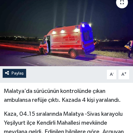
YEREL
Paylaş
-
+
A
A
Malatya’da sürücünün kontrolünde çıkan
ambulansa refüje çıktı. Kazada 4 kişi yaralandı.
Kaza, 04.15 sıralarında Malatya -Sivas karayolu
Yeşilyurt ilçe Kendirli Mahallesi mevkiinde
meydana geldi. Edinilen bilgilere göre, Arguvan