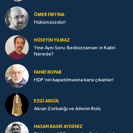
ÖMER FIRTINA
Hükümsüzdür!
HÜSEYIN YILMAZ
Yine Aynı Soru: Bediüzzaman'ın Kabri
Nerede?
FAHRI KOPAR
HDP'nin kapatılmasına karşı çıkanlar!
EZGI AKGÜL
Akran Zorbalığı ve Ailenin Rolü
HASAN BASRI AYDENIZ