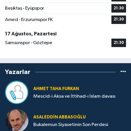
Beşiktaş - Eyüpspor
21:30
Amed - Erzurumspor FK
21:30
17 Ağustos, Pazartesi
Samsunspor - Göztepe
21:30
Yazarlar
AHMET TAHA FURKAN
Mescid-i Aksa ve İttihad-ı İslam davası
ASALEDDIN ABBASOĞLU
Bukalemun Siyasetinin Son Perdesi