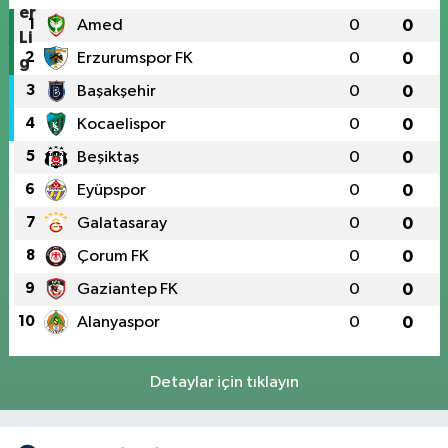
1
Amed
0
0
2
Erzurumspor FK
0
0
3
Başakşehir
0
0
4
Kocaelispor
0
0
5
Beşiktaş
0
0
6
Eyüpspor
0
0
7
Galatasaray
0
0
8
Çorum FK
0
0
9
Gaziantep FK
0
0
10
Alanyaspor
0
0
Detaylar için tıklayın