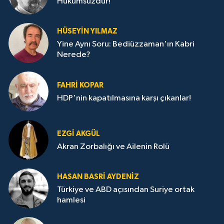
Hükümsüzdür!
HÜSEYIN YILMAZ
Yine Aynı Soru: Bediüzzaman'ın Kabri
Nerede?
FAHRI KOPAR
HDP'nin kapatılmasına karşı çıkanlar!
EZGI AKGÜL
Akran Zorbalığı ve Ailenin Rolü
HASAN BASRI AYDENIZ
Türkiye ve ABD açısından Suriye ortak
hamlesi