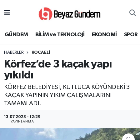
GÜNDEM
Hava Durumu
GÜNDEM
BİLİM ve TEKNOLOJİ
EKONOMİ
SPOR
BİLİM ve TEKNOLOJİ
Trafik Durumu
HABERLER
KOCAELİ
EKONOMİ
Süper Lig Puan Durumu ve Fikstür
Körfez’de 3 kaçak yapı
SPOR
Tüm Manşetler
yıkıldı
KÖRFEZ BELEDİYESİ, KUTLUCA KÖYÜNDEKİ 3
SAĞLIK
Son Dakika Haberleri
KAÇAK YAPININ YIKIM ÇALIŞMALARINI
TAMAMLADI.
EĞİTİM
Haber Arşivi
13.07.2023 - 12:29
KÜLTÜR SANAT
YAYINLANMA
MAGAZİN