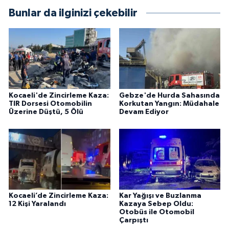
Bunlar da ilginizi çekebilir
Kocaeli'de Zincirleme Kaza:
Gebze'de Hurda Sahasında
TIR Dorsesi Otomobilin
Korkutan Yangın: Müdahale
Üzerine Düştü, 5 Ölü
Devam Ediyor
Kocaeli’de Zincirleme Kaza:
Kar Yağışı ve Buzlanma
12 Kişi Yaralandı
Kazaya Sebep Oldu:
Otobüs ile Otomobil
Çarpıştı