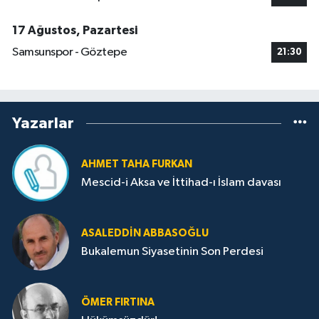
17 Ağustos, Pazartesi
Samsunspor - Göztepe
21:30
Yazarlar
AHMET TAHA FURKAN
Mescid-i Aksa ve İttihad-ı İslam davası
ASALEDDIN ABBASOĞLU
Bukalemun Siyasetinin Son Perdesi
ÖMER FIRTINA