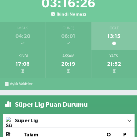
03:16:25
İkindi Namazı
İMSAK
GÜNEŞ
ÖĞLE
04:20
06:01
13:15
İKINDI
AKŞAM
YATSI
17:06
20:19
21:52
Aylık Vakitler
Süper Lig Puan Durumu
Süper Lig
#
Takım
O
P