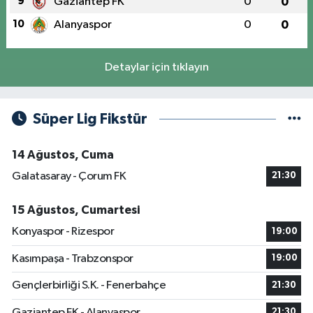
9
Gaziantep FK
0
0
10
Alanyaspor
0
0
Detaylar için tıklayın
Süper Lig Fikstür
14 Ağustos, Cuma
Galatasaray - Çorum FK
21:30
15 Ağustos, Cumartesi
Konyaspor - Rizespor
19:00
Kasımpaşa - Trabzonspor
19:00
Gençlerbirliği S.K. - Fenerbahçe
21:30
Gaziantep FK - Alanyaspor
21:30