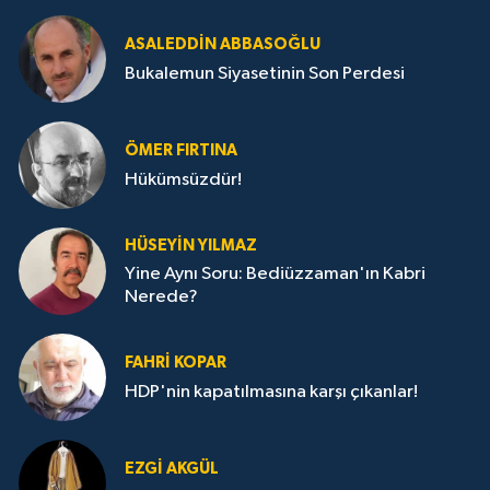
ASALEDDIN ABBASOĞLU
Bukalemun Siyasetinin Son Perdesi
ÖMER FIRTINA
Hükümsüzdür!
HÜSEYIN YILMAZ
Yine Aynı Soru: Bediüzzaman'ın Kabri
Nerede?
FAHRI KOPAR
HDP'nin kapatılmasına karşı çıkanlar!
EZGI AKGÜL