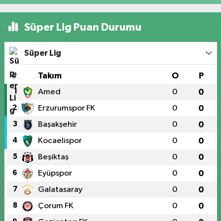
Süper Lig Puan Durumu
Süper Lig
#
Takım
O
P
1
Amed
0
0
2
Erzurumspor FK
0
0
3
Başakşehir
0
0
4
Kocaelispor
0
0
5
Beşiktaş
0
0
6
Eyüpspor
0
0
7
Galatasaray
0
0
8
Çorum FK
0
0