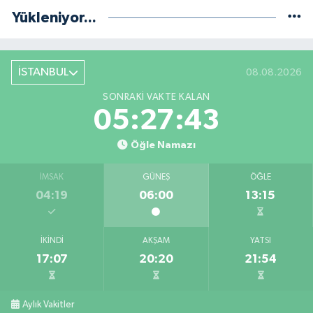
Yükleniyor...
İSTANBUL
08.08.2026
SONRAKI VAKTE KALAN
05:27:42
Öğle Namazı
İMSAK
GÜNEŞ
ÖĞLE
04:19
06:00
13:15
İKINDI
AKŞAM
YATSI
17:07
20:20
21:54
Aylık Vakitler