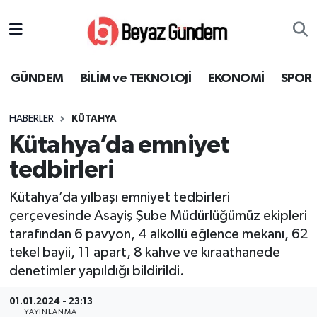
GÜNDEM
Hava Durumu
GÜNDEM
BİLİM ve TEKNOLOJİ
EKONOMİ
SPOR
BİLİM ve TEKNOLOJİ
Trafik Durumu
HABERLER
KÜTAHYA
EKONOMİ
Süper Lig Puan Durumu ve Fikstür
Kütahya’da emniyet
SPOR
Tüm Manşetler
tedbirleri
Kütahya’da yılbaşı emniyet tedbirleri
SAĞLIK
Son Dakika Haberleri
çerçevesinde Asayiş Şube Müdürlüğümüz ekipleri
tarafından 6 pavyon, 4 alkollü eğlence mekanı, 62
EĞİTİM
Haber Arşivi
tekel bayii, 11 apart, 8 kahve ve kıraathanede
KÜLTÜR SANAT
denetimler yapıldığı bildirildi.
01.01.2024 - 23:13
MAGAZİN
YAYINLANMA