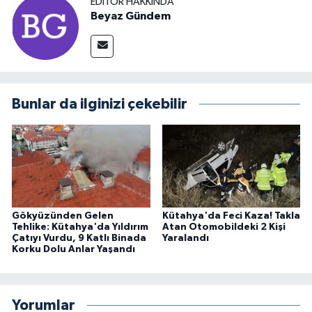
EDITÖR HAKKINDA
Beyaz Gündem
Bunlar da ilginizi çekebilir
Gökyüzünden Gelen
Kütahya'da Feci Kaza! Takla
Tehlike: Kütahya'da Yıldırım
Atan Otomobildeki 2 Kişi
Çatıyı Vurdu, 9 Katlı Binada
Yaralandı
Korku Dolu Anlar Yaşandı
Yorumlar