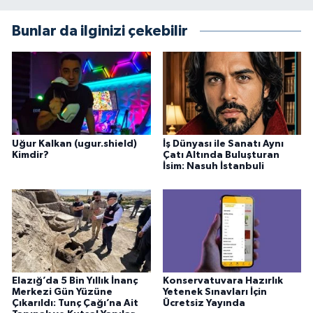
Bunlar da ilginizi çekebilir
Uğur Kalkan (ugur.shield)
İş Dünyası ile Sanatı Aynı
Kimdir?
Çatı Altında Buluşturan
İsim: Nasuh İstanbuli
Elazığ’da 5 Bin Yıllık İnanç
Konservatuvara Hazırlık
Merkezi Gün Yüzüne
Yetenek Sınavları İçin
Çıkarıldı: Tunç Çağı’na Ait
Ücretsiz Yayında