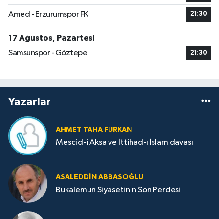
Amed - Erzurumspor FK
21:30
17 Ağustos, Pazartesi
Samsunspor - Göztepe
21:30
Yazarlar
AHMET TAHA FURKAN
Mescid-i Aksa ve İttihad-ı İslam davası
ASALEDDIN ABBASOĞLU
Bukalemun Siyasetinin Son Perdesi