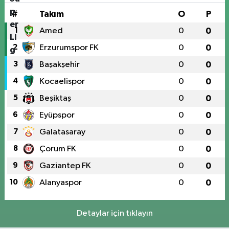
#
Takım
O
P
1
Amed
0
0
2
Erzurumspor FK
0
0
3
Başakşehir
0
0
4
Kocaelispor
0
0
5
Beşiktaş
0
0
6
Eyüpspor
0
0
7
Galatasaray
0
0
8
Çorum FK
0
0
9
Gaziantep FK
0
0
10
Alanyaspor
0
0
Detaylar için tıklayın