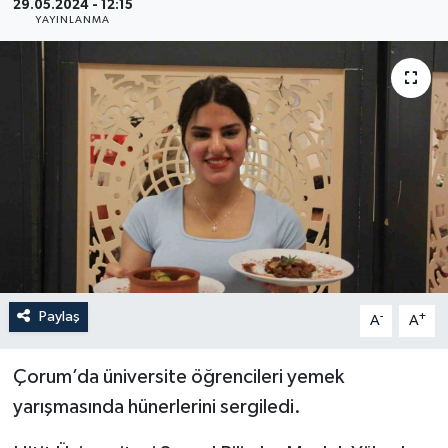
29.05.2024 - 12:15
YAYINLANMA
YEREL
Paylaş
-
+
A
A
Çorum’da üniversite öğrencileri yemek
yarışmasında hünerlerini sergiledi.