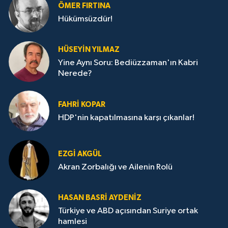
ÖMER FIRTINA
Hükümsüzdür!
HÜSEYIN YILMAZ
Yine Aynı Soru: Bediüzzaman'ın Kabri
Nerede?
FAHRI KOPAR
HDP'nin kapatılmasına karşı çıkanlar!
EZGI AKGÜL
Akran Zorbalığı ve Ailenin Rolü
HASAN BASRI AYDENIZ
Türkiye ve ABD açısından Suriye ortak
hamlesi