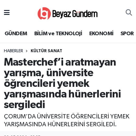
GÜNDEM
Hava Durumu
GÜNDEM
BİLİM ve TEKNOLOJİ
EKONOMİ
SPOR
BİLİM ve TEKNOLOJİ
Trafik Durumu
HABERLER
KÜLTÜR SANAT
EKONOMİ
Süper Lig Puan Durumu ve Fikstür
Masterchef’i aratmayan
SPOR
Tüm Manşetler
yarışma, üniversite
öğrencileri yemek
SAĞLIK
Son Dakika Haberleri
yarışmasında hünerlerini
EĞİTİM
Haber Arşivi
sergiledi
KÜLTÜR SANAT
ÇORUM’DA ÜNİVERSİTE ÖĞRENCİLERİ YEMEK
YARIŞMASINDA HÜNERLERİNİ SERGİLEDİ.
MAGAZİN