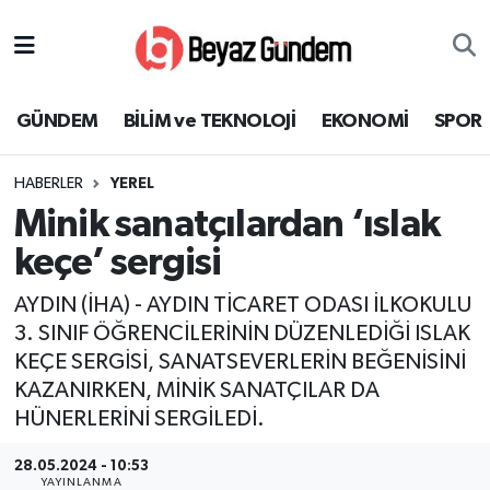
GÜNDEM
Hava Durumu
GÜNDEM
BİLİM ve TEKNOLOJİ
EKONOMİ
SPOR
BİLİM ve TEKNOLOJİ
Trafik Durumu
HABERLER
YEREL
EKONOMİ
Süper Lig Puan Durumu ve Fikstür
Minik sanatçılardan ‘ıslak
SPOR
Tüm Manşetler
keçe’ sergisi
AYDIN (İHA) - AYDIN TİCARET ODASI İLKOKULU
SAĞLIK
Son Dakika Haberleri
3. SINIF ÖĞRENCİLERİNİN DÜZENLEDİĞİ ISLAK
KEÇE SERGİSİ, SANATSEVERLERİN BEĞENİSİNİ
EĞİTİM
Haber Arşivi
KAZANIRKEN, MİNİK SANATÇILAR DA
KÜLTÜR SANAT
HÜNERLERİNİ SERGİLEDİ.
28.05.2024 - 10:53
MAGAZİN
YAYINLANMA