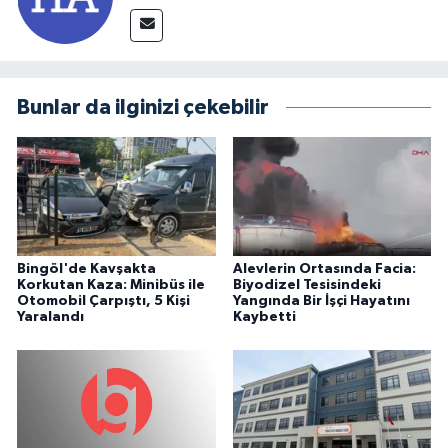
Bunlar da ilginizi çekebilir
Bingöl'de Kavşakta
Alevlerin Ortasında Facia:
Korkutan Kaza: Minibüs ile
Biyodizel Tesisindeki
Otomobil Çarpıştı, 5 Kişi
Yangında Bir İşçi Hayatını
Yaralandı
Kaybetti