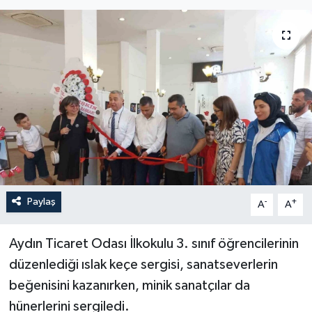
YEREL
Paylaş
-
+
A
A
Aydın Ticaret Odası İlkokulu 3. sınıf öğrencilerinin
düzenlediği ıslak keçe sergisi, sanatseverlerin
beğenisini kazanırken, minik sanatçılar da
hünerlerini sergiledi.