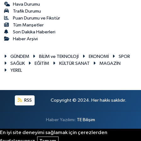
Hava Durumu
Trafik Durumu
Puan Durumu ve Fikstür
Tüm Manşetler
Son Dakika Haberleri
Haber Arşivi
GÜNDEM
BİLİM ve TEKNOLOJİ
EKONOMİ
SPOR
SAĞLIK
EĞİTİM
KÜLTÜR SANAT
MAGAZİN
YEREL
RSS
Copyright © 2024. Her hakkı saklıdır.
Haber Yazılımı:
TE Bilişim
En iyi site deneyimi sağlamak için çerezlerden