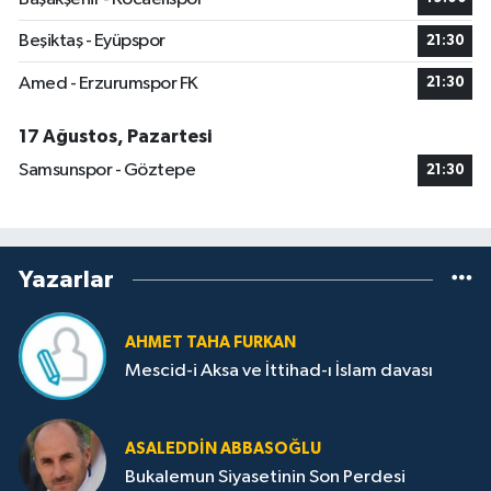
Beşiktaş - Eyüpspor
21:30
Amed - Erzurumspor FK
21:30
17 Ağustos, Pazartesi
Samsunspor - Göztepe
21:30
Yazarlar
AHMET TAHA FURKAN
Mescid-i Aksa ve İttihad-ı İslam davası
ASALEDDIN ABBASOĞLU
Bukalemun Siyasetinin Son Perdesi