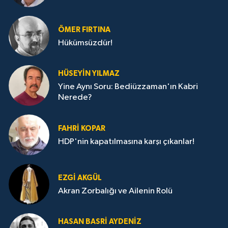
ÖMER FIRTINA
Hükümsüzdür!
HÜSEYIN YILMAZ
Yine Aynı Soru: Bediüzzaman'ın Kabri
Nerede?
FAHRI KOPAR
HDP'nin kapatılmasına karşı çıkanlar!
EZGI AKGÜL
Akran Zorbalığı ve Ailenin Rolü
HASAN BASRI AYDENIZ