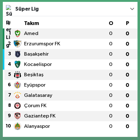
Süper Lig
#
Takım
O
P
1
Amed
0
0
2
Erzurumspor FK
0
0
3
Başakşehir
0
0
4
Kocaelispor
0
0
5
Beşiktaş
0
0
6
Eyüpspor
0
0
7
Galatasaray
0
0
8
Çorum FK
0
0
9
Gaziantep FK
0
0
10
Alanyaspor
0
0