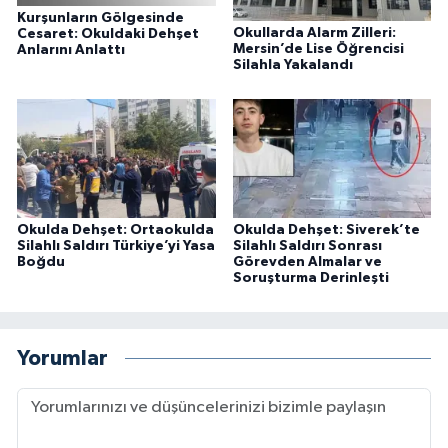
Kurşunların Gölgesinde
Okullarda Alarm Zilleri:
Cesaret: Okuldaki Dehşet
Mersin’de Lise Öğrencisi
Anlarını Anlattı
Silahla Yakalandı
Okulda Dehşet: Ortaokulda
Okulda Dehşet: Siverek’te
Silahlı Saldırı Türkiye’yi Yasa
Silahlı Saldırı Sonrası
Boğdu
Görevden Almalar ve
Soruşturma Derinleşti
Yorumlar