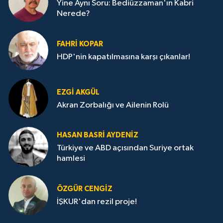
Yine Aynı Soru: Bediüzzaman'ın Kabri
Nerede?
FAHRI KOPAR
HDP'nin kapatılmasına karşı çıkanlar!
EZGI AKGÜL
Akran Zorbalığı ve Ailenin Rolü
HASAN BASRI AYDENIZ
Türkiye ve ABD açısından Suriye ortak
hamlesi
ÖZGÜR CENGIZ
İŞKUR'dan rezil proje!