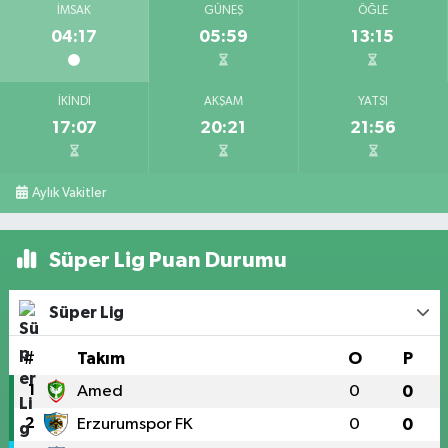
İMSAK
GÜNEŞ
ÖĞLE
04:17
05:59
13:15
İKINDI
AKŞAM
YATSI
17:07
20:21
21:56
Aylık Vakitler
Süper Lig Puan Durumu
Süper Lig
#
Takım
O
P
1
Amed
0
0
2
Erzurumspor FK
0
0