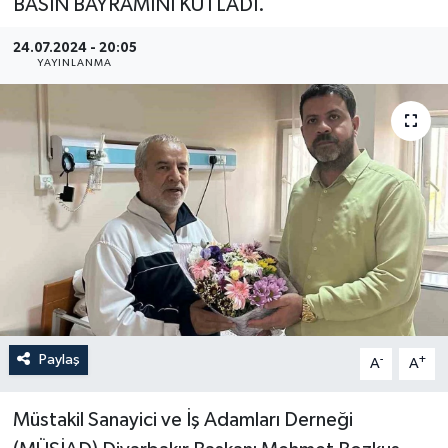
BASIN BAYRAMINI KUTLADI.
YEREL
24.07.2024 - 20:05
YAYINLANMA
Paylaş
-
+
A
A
Müstakil Sanayici ve İş Adamları Derneği