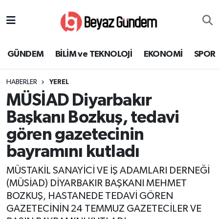
GÜNDEM
Hava Durumu
GÜNDEM
BİLİM ve TEKNOLOJİ
EKONOMİ
SPOR
BİLİM ve TEKNOLOJİ
Trafik Durumu
HABERLER
YEREL
EKONOMİ
Süper Lig Puan Durumu ve Fikstür
MÜSİAD Diyarbakır
SPOR
Tüm Manşetler
Başkanı Bozkuş, tedavi
gören gazetecinin
SAĞLIK
Son Dakika Haberleri
bayramını kutladı
EĞİTİM
Haber Arşivi
MÜSTAKİL SANAYİCİ VE İŞ ADAMLARI DERNEĞİ
(MÜSİAD) DİYARBAKIR BAŞKANI MEHMET
KÜLTÜR SANAT
BOZKUŞ, HASTANEDE TEDAVİ GÖREN
GAZETECİNİN 24 TEMMUZ GAZETECİLER VE
MAGAZİN