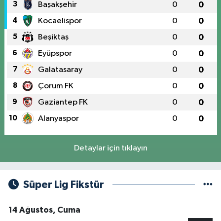
3
Başakşehir
0
0
4
Kocaelispor
0
0
5
Beşiktaş
0
0
6
Eyüpspor
0
0
7
Galatasaray
0
0
8
Çorum FK
0
0
9
Gaziantep FK
0
0
10
Alanyaspor
0
0
Detaylar için tıklayın
Süper Lig Fikstür
14 Ağustos, Cuma