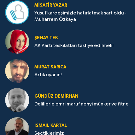
MISAFIR YAZAR
Yusuf kardeşimizle hatırlatmak şart oldu -
Muharrem Özkaya
ŞENAY TEK
AK Parti teşkilatları tasfiye edilmeli!
MURAT SARICA
Artık uyanın!
GÜNDÜZ DEMIRHAN
Delillerle emri maruf nehyi münker ve fitne
İSMAIL KARTAL
Seçtiklerimiz