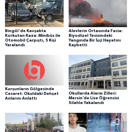
Bingöl'de Kavşakta
Alevlerin Ortasında Facia:
Korkutan Kaza: Minibüs ile
Biyodizel Tesisindeki
Otomobil Çarpıştı, 5 Kişi
Yangında Bir İşçi Hayatını
Yaralandı
Kaybetti
Kurşunların Gölgesinde
Okullarda Alarm Zilleri:
Cesaret: Okuldaki Dehşet
Mersin’de Lise Öğrencisi
Anlarını Anlattı
Silahla Yakalandı