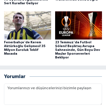
Sert Kurallar Geliyor
Fenerbahçe'de Kerem
23 Temmuz'da Futbol
Aktürkoğlu Gelişmesi! 35
Şöleni! Beşiktaş Avrupa
Milyon Euroluk Teklif
Sahnesinde, Gün Boyu Dev
Masada
Maçlar Sporseverleri
Bekliyor
Yorumlar