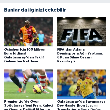
Bunlar da ilginizi çekebilir
Osimhen İçin 100 Milyon
FIFA'dan Adana
Euro İddiası!
Demirspor'a Ağır Yaptırım:
Galatasaray'dan Teklif
6 Puan Silme Cezası
Gelmeden Net Tavır
Resmileşti
Premier Lig'de Oyun
Galatasaray'da Savunmaya
Soğutmaya Yeni Fren: Kaleci
Dev Hamle: Jhon Lucumi
ve Oyuncu Değişikliklerine
Transferinde Sona Doğru