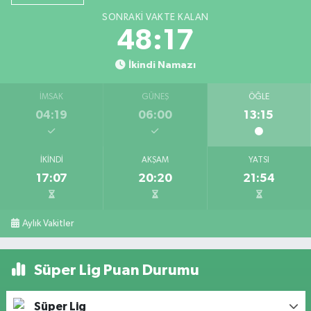
SONRAKI VAKTE KALAN
48:17
İkindi Namazı
İMSAK
GÜNEŞ
ÖĞLE
04:19
06:00
13:15
İKINDI
AKŞAM
YATSI
17:07
20:20
21:54
Aylık Vakitler
Süper Lig Puan Durumu
Süper Lig