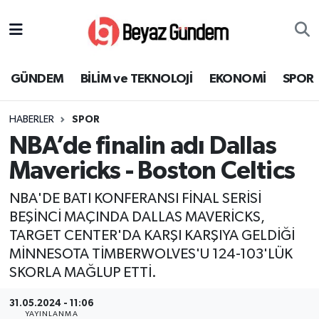
GÜNDEM
Hava Durumu
GÜNDEM
BİLİM ve TEKNOLOJİ
EKONOMİ
SPOR
BİLİM ve TEKNOLOJİ
Trafik Durumu
HABERLER
SPOR
EKONOMİ
Süper Lig Puan Durumu ve Fikstür
NBA’de finalin adı Dallas
SPOR
Tüm Manşetler
Mavericks - Boston Celtics
NBA'DE BATI KONFERANSI FİNAL SERİSİ
SAĞLIK
Son Dakika Haberleri
BEŞİNCİ MAÇINDA DALLAS MAVERİCKS,
TARGET CENTER'DA KARŞI KARŞIYA GELDİĞİ
EĞİTİM
Haber Arşivi
MİNNESOTA TİMBERWOLVES'U 124-103'LÜK
KÜLTÜR SANAT
SKORLA MAĞLUP ETTİ.
31.05.2024 - 11:06
MAGAZİN
YAYINLANMA