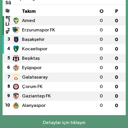
#
Takım
O
P
1
Amed
0
0
2
Erzurumspor FK
0
0
3
Başakşehir
0
0
4
Kocaelispor
0
0
5
Beşiktaş
0
0
6
Eyüpspor
0
0
7
Galatasaray
0
0
8
Çorum FK
0
0
9
Gaziantep FK
0
0
10
Alanyaspor
0
0
Detaylar için tıklayın