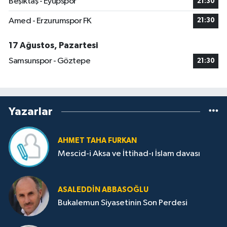
Beşiktaş - Eyüpspor
21:30
Amed - Erzurumspor FK
21:30
17 Ağustos, Pazartesi
Samsunspor - Göztepe
21:30
Yazarlar
AHMET TAHA FURKAN
Mescid-i Aksa ve İttihad-ı İslam davası
ASALEDDIN ABBASOĞLU
Bukalemun Siyasetinin Son Perdesi