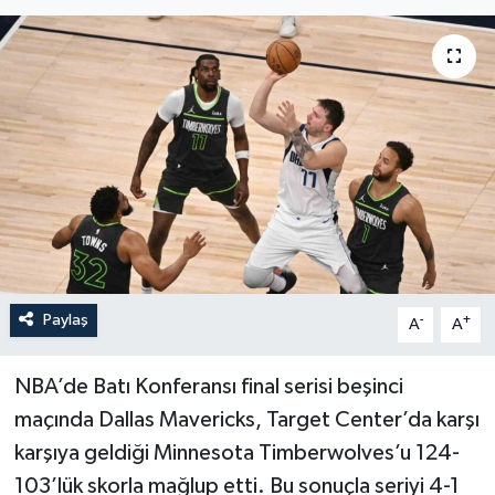
YEREL
Paylaş
-
+
A
A
NBA’de Batı Konferansı final serisi beşinci
maçında Dallas Mavericks, Target Center’da karşı
karşıya geldiği Minnesota Timberwolves’u 124-
103’lük skorla mağlup etti. Bu sonuçla seriyi 4-1