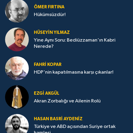
ÖMER FIRTINA
Hükümsüzdür!
HÜSEYIN YILMAZ
Yine Aynı Soru: Bediüzzaman'ın Kabri
Nerede?
FAHRI KOPAR
HDP'nin kapatılmasına karşı çıkanlar!
EZGI AKGÜL
Akran Zorbalığı ve Ailenin Rolü
HASAN BASRI AYDENIZ
Türkiye ve ABD açısından Suriye ortak
hamlesi